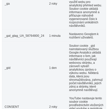
využití webu pro
_ga
2 roky
analytický přehled webu.
Soubor cookie ukládá
informace anonymně a
přiřazuje náhodně
vygenerované číslo k
rozpoznání unikátních
návštěvníků.
Nastaveno Googlem k
_gat_gtag_UA_58764800_24
1 minuta
rozlišení uživatelů.
Soubor cookie _gid
nainstalovaný službou
Google Analytics ukládá
informace o tom, jak
návštěvníci používají
webovou stránku, a
zároveň vytváří
_gid
1 den
analytickou zprávu o
výkonu webu. Některá
data, která jsou
shromažďována, zahrnují
počet návštěvníků, jejich
zdroj a stránky, které
anonymně navštěvují.
YouTube nastavuje tento
soubor cookie
prostřednictvím vložených
CONSENT
2 roky
videí youtube a registruje