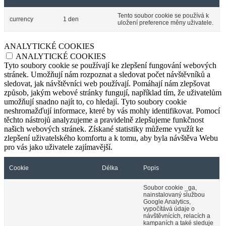
Tento soubor cookie se používá k
currency
1 den
uložení preference měny uživatele.
ANALYTICKÉ COOKIES
ANALYTICKÉ COOKIES
Tyto soubory cookie se používají ke zlepšení fungování webových
stránek. Umožňují nám rozpoznat a sledovat počet návštěvníků a
sledovat, jak návštěvníci web používají. Pomáhají nám zlepšovat
způsob, jakým webové stránky fungují, například tím, že uživatelům
umožňují snadno najít to, co hledají. Tyto soubory cookie
neshromažďují informace, které by vás mohly identifikovat. Pomocí
těchto nástrojů analyzujeme a pravidelně zlepšujeme funkčnost
našich webových stránek. Získané statistiky můžeme využít ke
zlepšení uživatelského komfortu a k tomu, aby byla návštěva Webu
pro vás jako uživatele zajímavější.
Cookie
Délka
Popis
Soubor cookie _ga,
nainstalovaný službou
Google Analytics,
vypočítává údaje o
návštěvnících, relacích a
kampaních a také sleduje