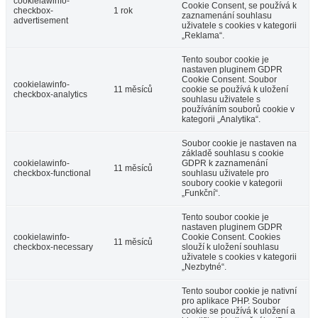
cookielawinfo-
Cookie Consent, se používá k
checkbox-
1 rok
zaznamenání souhlasu
advertisement
uživatele s cookies v kategorii
„Reklama“.
Tento soubor cookie je
nastaven pluginem GDPR
Cookie Consent. Soubor
cookielawinfo-
11 měsíců
cookie se používá k uložení
checkbox-analytics
souhlasu uživatele s
používáním souborů cookie v
kategorii „Analytika“.
Soubor cookie je nastaven na
základě souhlasu s cookie
cookielawinfo-
GDPR k zaznamenání
11 měsíců
checkbox-functional
souhlasu uživatele pro
soubory cookie v kategorii
„Funkční“.
Tento soubor cookie je
nastaven pluginem GDPR
cookielawinfo-
Cookie Consent. Cookies
11 měsíců
checkbox-necessary
slouží k uložení souhlasu
uživatele s cookies v kategorii
„Nezbytné“.
Tento soubor cookie je nativní
pro aplikace PHP. Soubor
cookie se používá k uložení a