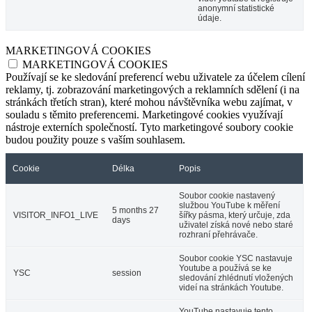
anonymní statistické
údaje.
MARKETINGOVÁ COOKIES
MARKETINGOVÁ COOKIES
Používají se ke sledování preferencí webu uživatele za účelem cílení
reklamy, tj. zobrazování marketingových a reklamních sdělení (i na
stránkách třetích stran), které mohou návštěvníka webu zajímat, v
souladu s těmito preferencemi. Marketingové cookies využívají
nástroje externích společností. Tyto marketingové soubory cookie
budou použity pouze s vaším souhlasem.
Cookie
Délka
Popis
Soubor cookie nastavený
službou YouTube k měření
5 months 27
VISITOR_INFO1_LIVE
šířky pásma, který určuje, zda
days
uživatel získá nové nebo staré
rozhraní přehrávače.
Soubor cookie YSC nastavuje
Youtube a používá se ke
YSC
session
sledování zhlédnutí vložených
videí na stránkách Youtube.
YouTube nastavuje tento