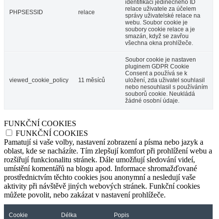
identifikaci jedinečného ID
relace uživatele za účelem
PHPSESSID
relace
správy uživatelské relace na
webu. Soubor cookie je
soubory cookie relace a je
smazán, když se zavřou
všechna okna prohlížeče.
Soubor cookie je nastaven
pluginem GDPR Cookie
Consent a používá se k
viewed_cookie_policy
11 měsíců
uložení, zda uživatel souhlasil
nebo nesouhlasil s používáním
souborů cookie. Neukládá
žádné osobní údaje.
FUNKČNÍ COOKIES
FUNKČNÍ COOKIES
Pamatují si vaše volby, nastavení zobrazení a písma nebo jazyk a
oblast, kde se nacházíte. Tím zlepšují komfort při prohlížení webu a
rozšiřují funkcionalitu stránek. Dále umožňují sledování videí,
umístění komentářů na blogu apod. Informace shromažďované
prostřednictvím těchto cookies jsou anonymní a nesledují vaše
aktivity při návštěvě jiných webových stránek. Funkční cookies
můžete povolit, nebo zakázat v nastavení prohlížeče.
Cookie
Délka
Popis