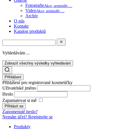
Galerie
Fotografie
Akce, semináře …
Video
Akce, semináře …
Archiv
O nás
Kontakt
Katalog produktů
Vyhledávám ...
Zobrazit všechny výsledky vyhledávání
Přihlášení
Přihlášení pro registrované kosmetičky
Uživatelské jméno
Heslo
Zapamatovat si mě
Zapomenuté heslo?
Nemáte účet? Registrujte se
Produkty