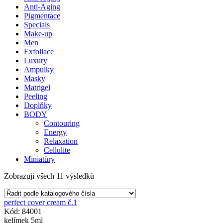
Anti-Aging
Pigmentace
Specials
Make-up
Men
Exfoliace
Luxury
Ampulky
Masky
Matrigel
Peeling
Doplňky
BODY
Contouring
Energy
Relaxation
Cellulite
Miniatůry
Zobrazuji všech 11 výsledků
perfect cover cream č.1
Kód: 84001
kelímek 5ml