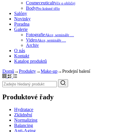
Cosmeceutical
Péče o obličej
Body
Pro krásné tělo
Salóny
Novinky
Poradna
Galerie
Fotografie
Akce, semináře …
Video
Akce, semináře …
Archiv
O nás
Kontakt
Katalog produktů
Domů
→
Produkty
→
Make-up
→
Prodejní balení
Produktové řady
Hydratace
Zklidnění
Normalizing
Balancing
Anti-Aging