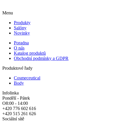
Menu
Produkty
Salóny
Novinky
Poradna
O nás
Katalog produktů
Obchodní podmínky a GDPR
Produktové řady
Cosmeceutical
Body
Infolinka
Pondělí - Pátek
O8:00 - 14:00
+420 776 602 616
+420 515 261 626
Sociální sítě