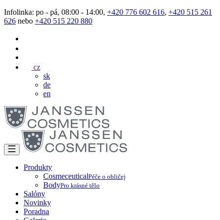
Infolinka: po - pá, 08:00 - 14:00,
+420 776 602 616
,
+420 515 261
626
nebo
+420 515 220 880
cz
sk
de
en
Produkty
Cosmeceutical
Péče o obličej
Body
Pro krásné tělo
Salóny
Novinky
Poradna