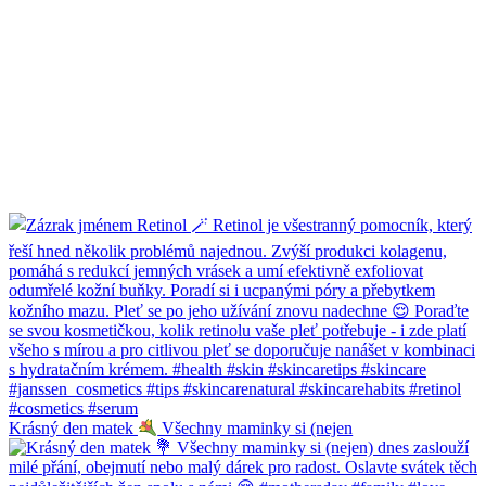
Krásný den matek
Všechny maminky si (nejen