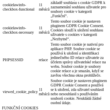
základě souhlasu s cookie GDPR k
cookielawinfo-
11
zaznamenání souhlasu uživatele pro
checkbox-functional
měsíců
soubory cookie v kategorii
„Funkční“.
Tento soubor cookie je nastaven
pluginem GDPR Cookie Consent.
cookielawinfo-
11
Cookies slouží k uložení souhlasu
checkbox-necessary
měsíců
uživatele s cookies v kategorii
„Nezbytné“.
Tento soubor cookie je nativní pro
aplikace PHP. Soubor cookie se
používá k uložení a identifikaci
jedinečného ID relace uživatele za
PHPSESSID
relace
účelem správy uživatelské relace na
webu. Soubor cookie je soubory
cookie relace a je smazán, když se
zavřou všechna okna prohlížeče.
Soubor cookie je nastaven pluginem
GDPR Cookie Consent a používá
11
se k uložení, zda uživatel souhlasil
viewed_cookie_policy
měsíců
nebo nesouhlasil s používáním
souborů cookie. Neukládá žádné
osobní údaje.
FUNKČNÍ COOKIES