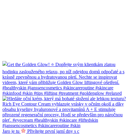
Jaro je tu
Přivítejte první jarní dny s c