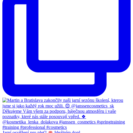
Jarní osvěžení pro pleť!
Ideálním dopl