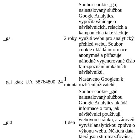
Soubor cookie _ga,
nainstalovaný službou
Google Analytics,
vypočítává údaje o
návštěvnících, relacích a
kampaních a také sleduje
_ga
2 roky
využití webu pro analytický
přehled webu. Soubor
cookie ukládá informace
anonymně a přiřazuje
náhodně vygenerované číslo
k rozpoznání unikátních
návštěvníků.
1
Nastaveno Googlem k
_gat_gtag_UA_58764800_24
minuta
rozlišení uživatelů.
Soubor cookie _gid
nainstalovaný službou
Google Analytics ukládá
informace o tom, jak
návštěvníci používají
webovou stránku, a zároveň
_gid
1 den
vytváří analytickou zprávu o
výkonu webu. Některá data,
která jsou shromažďována,