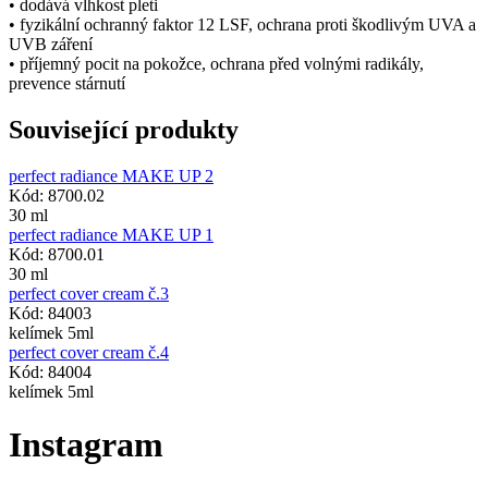
• dodává vlhkost pleti
• fyzikální ochranný faktor 12 LSF, ochrana proti škodlivým UVA a
UVB záření
• příjemný pocit na pokožce, ochrana před volnými radikály,
prevence stárnutí
Související produkty
perfect radiance MAKE UP 2
Kód: 8700.02
30 ml
perfect radiance MAKE UP 1
Kód: 8700.01
30 ml
perfect cover cream č.3
Kód: 84003
kelímek 5ml
perfect cover cream č.4
Kód: 84004
kelímek 5ml
Instagram