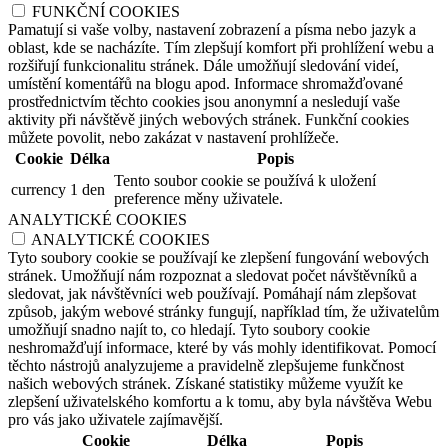
FUNKČNÍ COOKIES
Pamatují si vaše volby, nastavení zobrazení a písma nebo jazyk a
oblast, kde se nacházíte. Tím zlepšují komfort při prohlížení webu a
rozšiřují funkcionalitu stránek. Dále umožňují sledování videí,
umístění komentářů na blogu apod. Informace shromažďované
prostřednictvím těchto cookies jsou anonymní a nesledují vaše
aktivity při návštěvě jiných webových stránek. Funkční cookies
můžete povolit, nebo zakázat v nastavení prohlížeče.
Cookie
Délka
Popis
Tento soubor cookie se používá k uložení
currency
1 den
preference měny uživatele.
ANALYTICKÉ COOKIES
ANALYTICKÉ COOKIES
Tyto soubory cookie se používají ke zlepšení fungování webových
stránek. Umožňují nám rozpoznat a sledovat počet návštěvníků a
sledovat, jak návštěvníci web používají. Pomáhají nám zlepšovat
způsob, jakým webové stránky fungují, například tím, že uživatelům
umožňují snadno najít to, co hledají. Tyto soubory cookie
neshromažďují informace, které by vás mohly identifikovat. Pomocí
těchto nástrojů analyzujeme a pravidelně zlepšujeme funkčnost
našich webových stránek. Získané statistiky můžeme využít ke
zlepšení uživatelského komfortu a k tomu, aby byla návštěva Webu
pro vás jako uživatele zajímavější.
Cookie
Délka
Popis