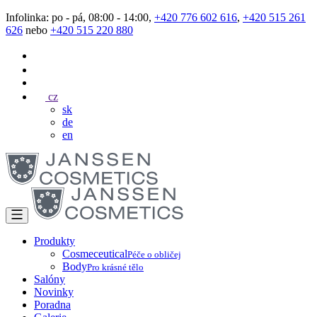
Infolinka: po - pá, 08:00 - 14:00,
+420 776 602 616
,
+420 515 261
626
nebo
+420 515 220 880
cz
sk
de
en
Produkty
Cosmeceutical
Péče o obličej
Body
Pro krásné tělo
Salóny
Novinky
Poradna