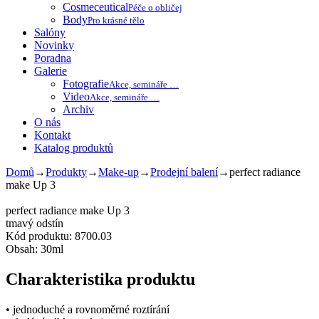
Cosmeceutical
Péče o obličej
Body
Pro krásné tělo
Salóny
Novinky
Poradna
Galerie
Fotografie
Akce, semináře …
Video
Akce, semináře …
Archiv
O nás
Kontakt
Katalog produktů
Domů
→
Produkty
→
Make-up
→
Prodejní balení
→
perfect radiance
make Up 3
perfect radiance make Up 3
tmavý odstín
Kód produktu: 8700.03
Obsah: 30ml
Charakteristika produktu
• jednoduché a rovnoměrné roztírání