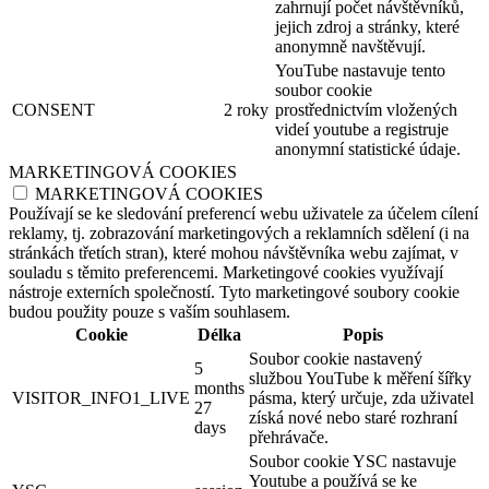
zahrnují počet návštěvníků,
jejich zdroj a stránky, které
anonymně navštěvují.
YouTube nastavuje tento
soubor cookie
CONSENT
2 roky
prostřednictvím vložených
videí youtube a registruje
anonymní statistické údaje.
MARKETINGOVÁ COOKIES
MARKETINGOVÁ COOKIES
Používají se ke sledování preferencí webu uživatele za účelem cílení
reklamy, tj. zobrazování marketingových a reklamních sdělení (i na
stránkách třetích stran), které mohou návštěvníka webu zajímat, v
souladu s těmito preferencemi. Marketingové cookies využívají
nástroje externích společností. Tyto marketingové soubory cookie
budou použity pouze s vaším souhlasem.
Cookie
Délka
Popis
Soubor cookie nastavený
5
službou YouTube k měření šířky
months
VISITOR_INFO1_LIVE
pásma, který určuje, zda uživatel
27
získá nové nebo staré rozhraní
days
přehrávače.
Soubor cookie YSC nastavuje
Youtube a používá se ke