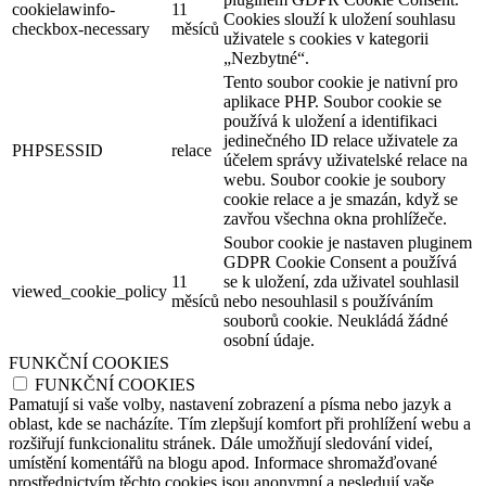
cookielawinfo-
11
Cookies slouží k uložení souhlasu
checkbox-necessary
měsíců
uživatele s cookies v kategorii
„Nezbytné“.
Tento soubor cookie je nativní pro
aplikace PHP. Soubor cookie se
používá k uložení a identifikaci
jedinečného ID relace uživatele za
PHPSESSID
relace
účelem správy uživatelské relace na
webu. Soubor cookie je soubory
cookie relace a je smazán, když se
zavřou všechna okna prohlížeče.
Soubor cookie je nastaven pluginem
GDPR Cookie Consent a používá
11
se k uložení, zda uživatel souhlasil
viewed_cookie_policy
měsíců
nebo nesouhlasil s používáním
souborů cookie. Neukládá žádné
osobní údaje.
FUNKČNÍ COOKIES
FUNKČNÍ COOKIES
Pamatují si vaše volby, nastavení zobrazení a písma nebo jazyk a
oblast, kde se nacházíte. Tím zlepšují komfort při prohlížení webu a
rozšiřují funkcionalitu stránek. Dále umožňují sledování videí,
umístění komentářů na blogu apod. Informace shromažďované
prostřednictvím těchto cookies jsou anonymní a nesledují vaše