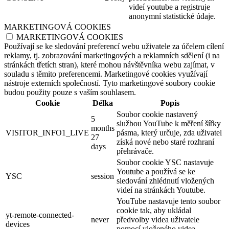
videí youtube a registruje
anonymní statistické údaje.
MARKETINGOVÁ COOKIES
MARKETINGOVÁ COOKIES
Používají se ke sledování preferencí webu uživatele za účelem cílení
reklamy, tj. zobrazování marketingových a reklamních sdělení (i na
stránkách třetích stran), které mohou návštěvníka webu zajímat, v
souladu s těmito preferencemi. Marketingové cookies využívají
nástroje externích společností. Tyto marketingové soubory cookie
budou použity pouze s vaším souhlasem.
Cookie
Délka
Popis
Soubor cookie nastavený
5
službou YouTube k měření šířky
months
VISITOR_INFO1_LIVE
pásma, který určuje, zda uživatel
27
získá nové nebo staré rozhraní
days
přehrávače.
Soubor cookie YSC nastavuje
Youtube a používá se ke
YSC
session
sledování zhlédnutí vložených
videí na stránkách Youtube.
YouTube nastavuje tento soubor
cookie tak, aby ukládal
yt-remote-connected-
never
předvolby videa uživatele
devices
pomocí vloženého videa