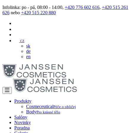
Infolinka: po - pá, 08:00 - 14:00,
+420 776 602 616
,
+420 515 261
626
nebo
+420 515 220 880
cz
sk
de
en
Produkty
Cosmeceutical
Péče o obličej
Body
Pro krásné tělo
Salóny
Novinky
Poradna