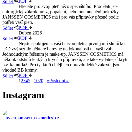
PDF
Sdílet
Hledáte pro svoji pleť něco speciálního. Prodělali jste
chirurgický zákrok, úraz, popálení, nebo onemocnění pokožky.
JANSSEN COSMETICS má i pro vás přípravky přesně podle
potřeb vaší pleti.
PDF
Sdílet
Duben 2026
PDF
Sdílet
Nejste spokojeni s vaší barvou pleti a první jarní sluníčko
ještě zvýraznilo některé barevné nedokonalosti na vaší tváři.
Jednoduchým řešením je make-up. JANSSEN COSMETICS má
několik odstínů lehkých krycích přípravků, ale také vydatnější krytí
tzv. kamufláž. Pro ty, kteří chtějí jen opravdu lehké zakrytí, jsou
vhodné BB krémy.
PDF
Sdílet
1
2
3
4
5
...
10
20
...
»
Poslední »
Instagram
janssen_cosmetics_cz