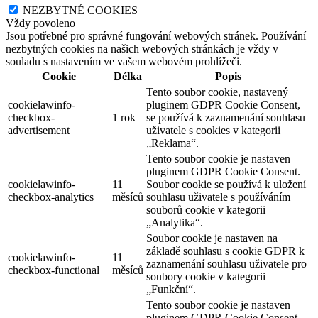
NEZBYTNÉ COOKIES
Vždy povoleno
Jsou potřebné pro správné fungování webových stránek. Používání
nezbytných cookies na našich webových stránkách je vždy v
souladu s nastavením ve vašem webovém prohlížeči.
Cookie
Délka
Popis
Tento soubor cookie, nastavený
cookielawinfo-
pluginem GDPR Cookie Consent,
checkbox-
1 rok
se používá k zaznamenání souhlasu
advertisement
uživatele s cookies v kategorii
„Reklama“.
Tento soubor cookie je nastaven
pluginem GDPR Cookie Consent.
cookielawinfo-
11
Soubor cookie se používá k uložení
checkbox-analytics
měsíců
souhlasu uživatele s používáním
souborů cookie v kategorii
„Analytika“.
Soubor cookie je nastaven na
základě souhlasu s cookie GDPR k
cookielawinfo-
11
zaznamenání souhlasu uživatele pro
checkbox-functional
měsíců
soubory cookie v kategorii
„Funkční“.
Tento soubor cookie je nastaven
pluginem GDPR Cookie Consent.