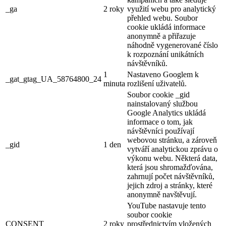
_ga
2 roky
využití webu pro analytický
přehled webu. Soubor
cookie ukládá informace
anonymně a přiřazuje
náhodně vygenerované číslo
k rozpoznání unikátních
návštěvníků.
1
Nastaveno Googlem k
_gat_gtag_UA_58764800_24
minuta
rozlišení uživatelů.
Soubor cookie _gid
nainstalovaný službou
Google Analytics ukládá
informace o tom, jak
návštěvníci používají
webovou stránku, a zároveň
_gid
1 den
vytváří analytickou zprávu o
výkonu webu. Některá data,
která jsou shromažďována,
zahrnují počet návštěvníků,
jejich zdroj a stránky, které
anonymně navštěvují.
YouTube nastavuje tento
soubor cookie
CONSENT
2 roky
prostřednictvím vložených