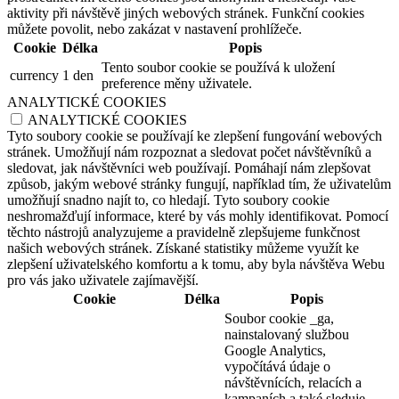
aktivity při návštěvě jiných webových stránek. Funkční cookies
můžete povolit, nebo zakázat v nastavení prohlížeče.
Cookie
Délka
Popis
Tento soubor cookie se používá k uložení
currency
1 den
preference měny uživatele.
ANALYTICKÉ COOKIES
ANALYTICKÉ COOKIES
Tyto soubory cookie se používají ke zlepšení fungování webových
stránek. Umožňují nám rozpoznat a sledovat počet návštěvníků a
sledovat, jak návštěvníci web používají. Pomáhají nám zlepšovat
způsob, jakým webové stránky fungují, například tím, že uživatelům
umožňují snadno najít to, co hledají. Tyto soubory cookie
neshromažďují informace, které by vás mohly identifikovat. Pomocí
těchto nástrojů analyzujeme a pravidelně zlepšujeme funkčnost
našich webových stránek. Získané statistiky můžeme využít ke
zlepšení uživatelského komfortu a k tomu, aby byla návštěva Webu
pro vás jako uživatele zajímavější.
Cookie
Délka
Popis
Soubor cookie _ga,
nainstalovaný službou
Google Analytics,
vypočítává údaje o
návštěvnících, relacích a
kampaních a také sleduje