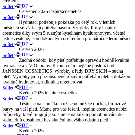
efektem.
PDF
Sdílet
Červenec 2026 inspira:cosmetics
PDF
Sdílet
Hydrataci potřebuje pokožka po celý rok, v letních
měsících se však její potřeba násobí. Výrobky firmy inspira:
cosmetics díky svým 5 různým kyselinám hyaluronovým, včetně
jedné zesítěné, jsou dokonalým ošetřením i pro náročné lerní měsíce.
PDF
Sdílet
Červen 2026
PDF
Sdílet
Začíná období, kdy pleť potřebuje opravdu hodně kvalitní
hydratace a UV Ochrany. K tomu nám nejlépe poslouží od
JANSSEN COSMETICS výrobky z řady DRY SKIN – suchá
pleť. Výrobky jsou přizpůsobené různým potřebám pleti a dokážou
kvalitně hydratovat, zklidnit a regenerovat.
PDF
Sdílet
Květen 2026 inspira:cosmetics
PDF
Sdílet
Těšíte se na sluníčko a už se nemůžete dočkat, bronzové
barvy na vaší pleti. Máme pro vás řešení, inspira: cosmetics nabízí
přípravky, které fungují jako slunce na kůži a pomohou vám do
sedmi dnů dosáhnout bez slunění tmavšího odstínu pleti.
PDF
Sdílet
Květen 2026