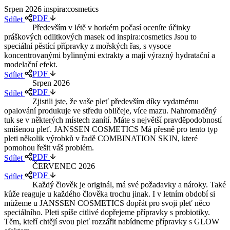
Srpen 2026 inspira:cosmetics
PDF
Sdílet
Především v létě v horkém počasí oceníte účinky
práškových odlitkových masek od inspira:cosmetics Jsou to
speciální pěstící přípravky z mořských řas, s vysoce
koncentrovanými bylinnými extrakty a mají výrazný hydratační a
modelační efekt.
PDF
Sdílet
Srpen 2026
PDF
Sdílet
Zjistili jste, že vaše pleť především díky vydatnému
opalování produkuje ve středu obličeje, více mazu. Nahromaděný
tuk se v některých místech zanítí. Máte s největší pravděpodobností
smíšenou pleť. JANSSEN COSMETICS Má přesně pro tento typ
pleti několik výrobků v řadě COMBINATION SKIN, které
pomohou řešit váš problém.
PDF
Sdílet
ČERVENEC 2026
PDF
Sdílet
Každý člověk je originál, má své požadavky a nároky. Také
kůže reaguje u každého člověka trochu jinak. I v letním období si
můžeme u JANSSEN COSMETICS dopřát pro svoji pleť něco
speciálního. Pleti spíše citlivé dopřejeme přípravky s probiotiky.
Těm, kteří chtějí svou pleť rozzářit nabídneme přípravky s GLOW