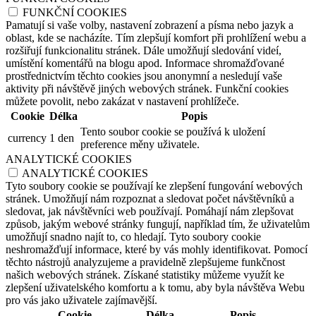
FUNKČNÍ COOKIES
Pamatují si vaše volby, nastavení zobrazení a písma nebo jazyk a
oblast, kde se nacházíte. Tím zlepšují komfort při prohlížení webu a
rozšiřují funkcionalitu stránek. Dále umožňují sledování videí,
umístění komentářů na blogu apod. Informace shromažďované
prostřednictvím těchto cookies jsou anonymní a nesledují vaše
aktivity při návštěvě jiných webových stránek. Funkční cookies
můžete povolit, nebo zakázat v nastavení prohlížeče.
Cookie
Délka
Popis
Tento soubor cookie se používá k uložení
currency
1 den
preference měny uživatele.
ANALYTICKÉ COOKIES
ANALYTICKÉ COOKIES
Tyto soubory cookie se používají ke zlepšení fungování webových
stránek. Umožňují nám rozpoznat a sledovat počet návštěvníků a
sledovat, jak návštěvníci web používají. Pomáhají nám zlepšovat
způsob, jakým webové stránky fungují, například tím, že uživatelům
umožňují snadno najít to, co hledají. Tyto soubory cookie
neshromažďují informace, které by vás mohly identifikovat. Pomocí
těchto nástrojů analyzujeme a pravidelně zlepšujeme funkčnost
našich webových stránek. Získané statistiky můžeme využít ke
zlepšení uživatelského komfortu a k tomu, aby byla návštěva Webu
pro vás jako uživatele zajímavější.
Cookie
Délka
Popis