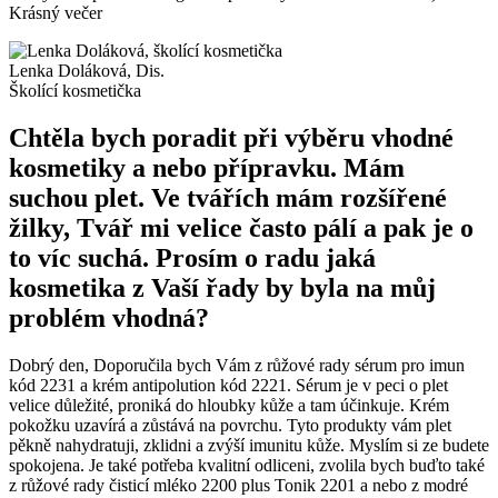
Krásný večer
Lenka Doláková, Dis.
Školící kosmetička
Chtěla bych poradit při výběru vhodné
kosmetiky a nebo přípravku. Mám
suchou plet. Ve tvářích mám rozšířené
žilky, Tvář mi velice často pálí a pak je o
to víc suchá. Prosím o radu jaká
kosmetika z Vaší řady by byla na můj
problém vhodná?
Dobrý den, Doporučila bych Vám z růžové rady sérum pro imun
kód 2231 a krém antipolution kód 2221. Sérum je v peci o plet
velice důležité, proniká do hloubky kůže a tam účinkuje. Krém
pokožku uzavírá a zůstává na povrchu. Tyto produkty vám plet
pěkně nahydratuji, zklidni a zvýší imunitu kůže. Myslím si ze budete
spokojena. Je také potřeba kvalitní odliceni, zvolila bych buďto také
z růžové rady čisticí mléko 2200 plus Tonik 2201 a nebo z modré