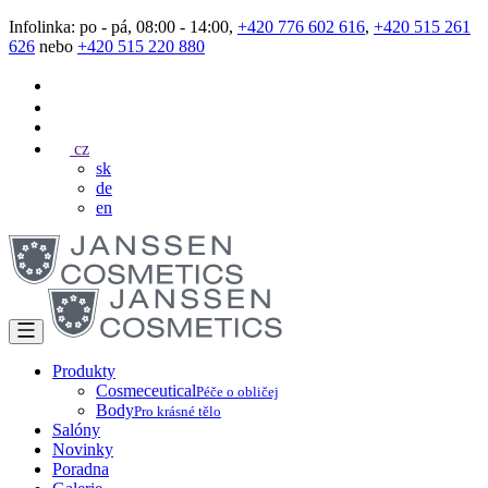
Infolinka: po - pá, 08:00 - 14:00,
+420 776 602 616
,
+420 515 261
626
nebo
+420 515 220 880
cz
sk
de
en
Produkty
Cosmeceutical
Péče o obličej
Body
Pro krásné tělo
Salóny
Novinky
Poradna