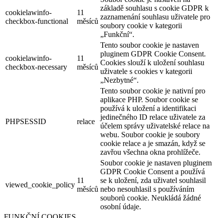
základě souhlasu s cookie GDPR k
cookielawinfo-
11
zaznamenání souhlasu uživatele pro
checkbox-functional
měsíců
soubory cookie v kategorii
„Funkční“.
Tento soubor cookie je nastaven
pluginem GDPR Cookie Consent.
cookielawinfo-
11
Cookies slouží k uložení souhlasu
checkbox-necessary
měsíců
uživatele s cookies v kategorii
„Nezbytné“.
Tento soubor cookie je nativní pro
aplikace PHP. Soubor cookie se
používá k uložení a identifikaci
jedinečného ID relace uživatele za
PHPSESSID
relace
účelem správy uživatelské relace na
webu. Soubor cookie je soubory
cookie relace a je smazán, když se
zavřou všechna okna prohlížeče.
Soubor cookie je nastaven pluginem
GDPR Cookie Consent a používá
11
se k uložení, zda uživatel souhlasil
viewed_cookie_policy
měsíců
nebo nesouhlasil s používáním
souborů cookie. Neukládá žádné
osobní údaje.
FUNKČNÍ COOKIES