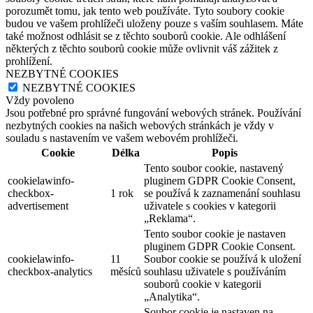
porozumět tomu, jak tento web používáte. Tyto soubory cookie
budou ve vašem prohlížeči uloženy pouze s vaším souhlasem. Máte
také možnost odhlásit se z těchto souborů cookie. Ale odhlášení
některých z těchto souborů cookie může ovlivnit váš zážitek z
prohlížení.
NEZBYTNÉ COOKIES
NEZBYTNÉ COOKIES
Vždy povoleno
Jsou potřebné pro správné fungování webových stránek. Používání
nezbytných cookies na našich webových stránkách je vždy v
souladu s nastavením ve vašem webovém prohlížeči.
Cookie
Délka
Popis
Tento soubor cookie, nastavený
cookielawinfo-
pluginem GDPR Cookie Consent,
checkbox-
1 rok
se používá k zaznamenání souhlasu
advertisement
uživatele s cookies v kategorii
„Reklama“.
Tento soubor cookie je nastaven
pluginem GDPR Cookie Consent.
cookielawinfo-
11
Soubor cookie se používá k uložení
checkbox-analytics
měsíců
souhlasu uživatele s používáním
souborů cookie v kategorii
„Analytika“.
Soubor cookie je nastaven na