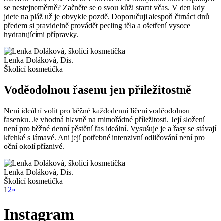
se nestejnoměrně? Začněte se o svou kůži starat včas. V den kdy
jdete na pláž už je obvykle pozdě. Doporučuji alespoň čtrnáct dnů
předem si pravidelně provádět peeling těla a ošetření vysoce
hydratujícími přípravky.
Lenka Doláková, Dis.
Školící kosmetička
Voděodolnou řasenu jen příležitostně
Není ideální volit pro běžné každodenní líčení voděodolnou
řasenku. Je vhodná hlavně na mimořádné příležitosti. Její složení
není pro běžné denní pěstění řas ideální. Vysušuje je a řasy se stávají
křehké s lámavé. Ani její potřebné intenzivní odličování není pro
oční okolí příznivé.
Lenka Doláková, Dis.
Školící kosmetička
1
2
»
Instagram