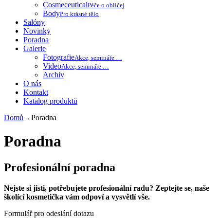
Cosmeceutical
Péče o obličej
Body
Pro krásné tělo
Salóny
Novinky
Poradna
Galerie
Fotografie
Akce, semináře …
Video
Akce, semináře …
Archiv
O nás
Kontakt
Katalog produktů
Domů
→
Poradna
Poradna
Profesionální poradna
Nejste si jisti, potřebujete profesionální radu? Zeptejte se, naše
školící kosmetička vám odpoví a vysvětlí vše.
Formulář pro odeslání dotazu