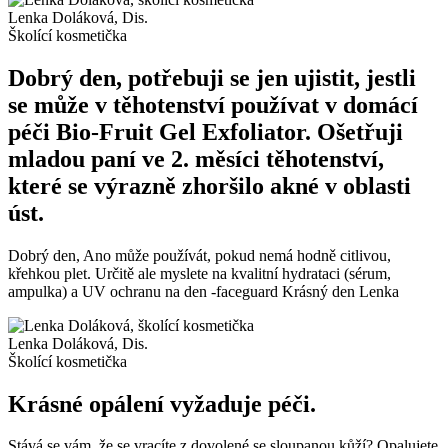
Lenka Doláková, Dis.
Školící kosmetička
Dobrý den, potřebuji se jen ujistit, jestli
se může v těhotenství používat v domácí
péči Bio-Fruit Gel Exfoliator. Ošetřuji
mladou paní ve 2. měsíci těhotenství,
které se výrazně zhoršilo akné v oblasti
úst.
Dobrý den, Ano může používát, pokud nemá hodně citlivou,
křehkou plet. Určitě ale myslete na kvalitní hydrataci (sérum,
ampulka) a UV ochranu na den -faceguard Krásný den Lenka
Lenka Doláková, Dis.
Školící kosmetička
Krásné opálení vyžaduje péči.
Stává se vám, že se vracíte z dovolené se sloupanou kůží? Opalujete