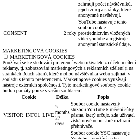
zahrnují počet návštěvníků,
jejich zdroj a stránky, které
anonymně navštěvují.
YouTube nastavuje tento
soubor cookie
CONSENT
2 roky
prostřednictvím vložených
videí youtube a registruje
anonymní statistické údaje.
MARKETINGOVÁ COOKIES
MARKETINGOVÁ COOKIES
Používají se ke sledování preferencí webu uživatele za účelem cílení
reklamy, tj. zobrazování marketingových a reklamních sdělení (i na
stránkách třetích stran), které mohou návštěvníka webu zajímat, v
souladu s těmito preferencemi. Marketingové cookies využívají
nástroje externích společností. Tyto marketingové soubory cookie
budou použity pouze s vaším souhlasem.
Cookie
Délka
Popis
Soubor cookie nastavený
5
službou YouTube k měření šířky
months
VISITOR_INFO1_LIVE
pásma, který určuje, zda uživatel
27
získá nové nebo staré rozhraní
days
přehrávače.
Soubor cookie YSC nastavuje
Youtube a používá se ke