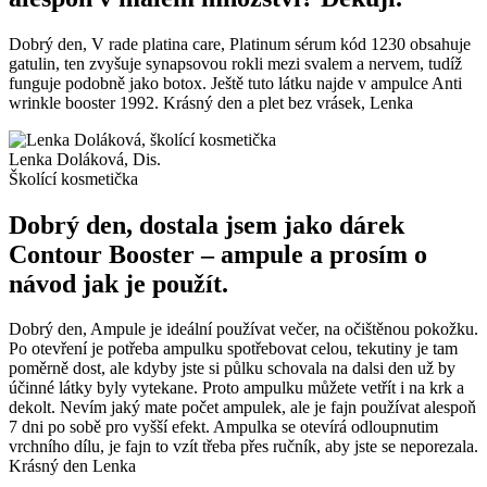
Dobrý den, V rade platina care, Platinum sérum kód 1230 obsahuje
gatulin, ten zvyšuje synapsovou rokli mezi svalem a nervem, tudíž
funguje podobně jako botox. Ještě tuto látku najde v ampulce Anti
wrinkle booster 1992. Krásný den a plet bez vrásek, Lenka
Lenka Doláková, Dis.
Školící kosmetička
Dobrý den, dostala jsem jako dárek
Contour Booster – ampule a prosím o
návod jak je použít.
Dobrý den, Ampule je ideální používat večer, na očištěnou pokožku.
Po otevření je potřeba ampulku spotřebovat celou, tekutiny je tam
poměrně dost, ale kdyby jste si půlku schovala na dalsi den už by
účinné látky byly vytekane. Proto ampulku můžete vetřít i na krk a
dekolt. Nevím jaký mate počet ampulek, ale je fajn používat alespoň
7 dni po sobě pro vyšší efekt. Ampulka se otevírá odloupnutim
vrchního dílu, je fajn to vzít třeba přes ručník, aby jste se neporezala.
Krásný den Lenka