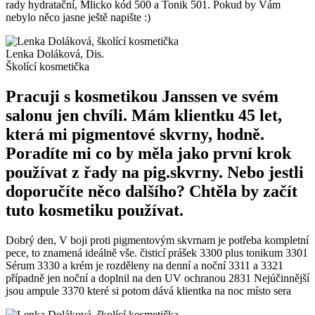
rady hydratační, Mlicko kód 500 a Tonik 501. Pokud by Vám
nebylo něco jasne ještě napište :)
Lenka Doláková, Dis.
Školící kosmetička
Pracuji s kosmetikou Janssen ve svém
salonu jen chvíli. Mám klientku 45 let,
která mi pigmentové skvrny, hodně.
Poradíte mi co by měla jako první krok
používat z řady na pig.skvrny. Nebo jestli
doporučíte něco dalšího? Chtěla by začít
tuto kosmetiku používat.
Dobrý den, V boji proti pigmentovým skvrnam je potřeba kompletní
pece, to znamená ideálně vše. čisticí prášek 3300 plus tonikum 3301
Sérum 3330 a krém je rozděleny na denní a noční 3311 a 3321
případně jen noční a doplnil na den UV ochranou 2831 Nejúčinnější
jsou ampule 3370 které si potom dává klientka na noc místo sera