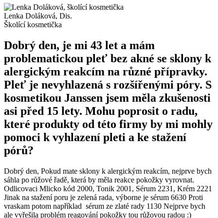
Lenka Doláková, Dis.
Školící kosmetička
Dobrý den, je mi 43 let a mám
problematickou pleť bez akné se sklony k
alergickým reakcím na různé přípravky.
Pleť je nevyhlazená s rozšířenými póry. S
kosmetikou Janssen jsem měla zkušenosti
asi před 15 lety. Mohu poprosit o radu,
které produkty od této firmy by mi mohly
pomoci k vyhlazení pleti a ke stažení
pórů?
Dobrý den, Pokud mate sklony k alergickým reakcím, nejprve bych
sáhla po růžové řadě, která by měla reakce pokožky vyrovnat.
Odlicovaci Mlicko kód 2000, Tonik 2001, Sérum 2231, Krém 2221
Jinak na stažení poru je zelená rada, výborne je sérum 6630 Proti
vraskam potom například sérum ze zlaté rady 1130 Nejprve bych
ale vyřešila problém reagování pokožky tou růžovou radou :)