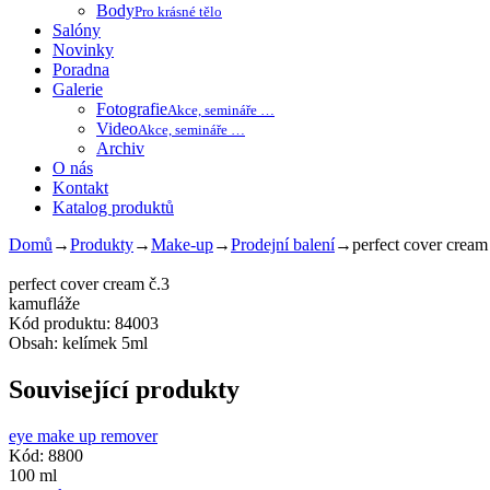
Body
Pro krásné tělo
Salóny
Novinky
Poradna
Galerie
Fotografie
Akce, semináře …
Video
Akce, semináře …
Archiv
O nás
Kontakt
Katalog produktů
Domů
→
Produkty
→
Make-up
→
Prodejní balení
→
perfect cover cream
perfect cover cream č.3
kamufláže
Kód produktu: 84003
Obsah: kelímek 5ml
Související produkty
eye make up remover
Kód: 8800
100 ml