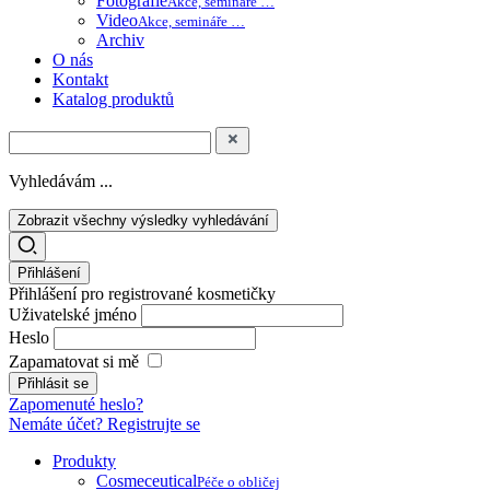
Fotografie
Akce, semináře …
Video
Akce, semináře …
Archiv
O nás
Kontakt
Katalog produktů
Vyhledávám ...
Zobrazit všechny výsledky vyhledávání
Přihlášení
Přihlášení pro registrované kosmetičky
Uživatelské jméno
Heslo
Zapamatovat si mě
Zapomenuté heslo?
Nemáte účet? Registrujte se
Produkty
Cosmeceutical
Péče o obličej