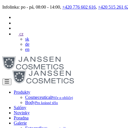
Infolinka: po - pá, 08:00 - 14:00,
+420 776 602 616
,
+420 515 261 6
cz
sk
de
en
Produkty
Cosmeceutical
Péče o obličej
Body
Pro krásné tělo
Salóny
Novinky
Poradna
Galerie