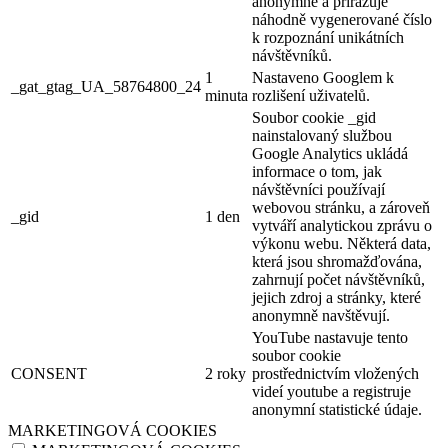
anonymně a přiřazuje
náhodně vygenerované číslo
k rozpoznání unikátních
návštěvníků.
1
Nastaveno Googlem k
_gat_gtag_UA_58764800_24
minuta
rozlišení uživatelů.
Soubor cookie _gid
nainstalovaný službou
Google Analytics ukládá
informace o tom, jak
návštěvníci používají
webovou stránku, a zároveň
_gid
1 den
vytváří analytickou zprávu o
výkonu webu. Některá data,
která jsou shromažďována,
zahrnují počet návštěvníků,
jejich zdroj a stránky, které
anonymně navštěvují.
YouTube nastavuje tento
soubor cookie
CONSENT
2 roky
prostřednictvím vložených
videí youtube a registruje
anonymní statistické údaje.
MARKETINGOVÁ COOKIES