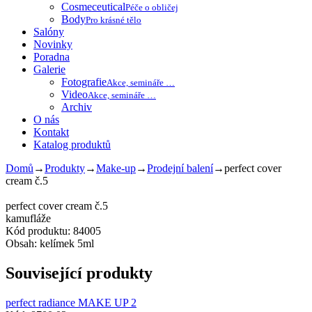
Cosmeceutical
Péče o obličej
Body
Pro krásné tělo
Salóny
Novinky
Poradna
Galerie
Fotografie
Akce, semináře …
Video
Akce, semináře …
Archiv
O nás
Kontakt
Katalog produktů
Domů
→
Produkty
→
Make-up
→
Prodejní balení
→
perfect cover
cream č.5
perfect cover cream č.5
kamufláže
Kód produktu: 84005
Obsah: kelímek 5ml
Související produkty
perfect radiance MAKE UP 2