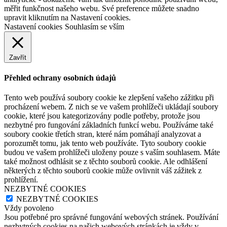
měřit funkčnost našeho webu. Své preference můžete snadno
upravit kliknutím na Nastavení cookies.
Nastavení cookies
Souhlasím se vším
Zavřít
Přehled ochrany osobních údajů
Tento web používá soubory cookie ke zlepšení vašeho zážitku při
procházení webem. Z nich se ve vašem prohlížeči ukládají soubory
cookie, které jsou kategorizovány podle potřeby, protože jsou
nezbytné pro fungování základních funkcí webu. Používáme také
soubory cookie třetích stran, které nám pomáhají analyzovat a
porozumět tomu, jak tento web používáte. Tyto soubory cookie
budou ve vašem prohlížeči uloženy pouze s vaším souhlasem. Máte
také možnost odhlásit se z těchto souborů cookie. Ale odhlášení
některých z těchto souborů cookie může ovlivnit váš zážitek z
prohlížení.
NEZBYTNÉ COOKIES
NEZBYTNÉ COOKIES
Vždy povoleno
Jsou potřebné pro správné fungování webových stránek. Používání
nezbytných cookies na našich webových stránkách je vždy v