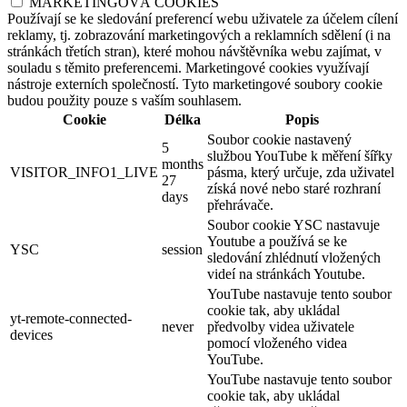
MARKETINGOVÁ COOKIES
Používají se ke sledování preferencí webu uživatele za účelem cílení
reklamy, tj. zobrazování marketingových a reklamních sdělení (i na
stránkách třetích stran), které mohou návštěvníka webu zajímat, v
souladu s těmito preferencemi. Marketingové cookies využívají
nástroje externích společností. Tyto marketingové soubory cookie
budou použity pouze s vaším souhlasem.
Cookie
Délka
Popis
Soubor cookie nastavený
5
službou YouTube k měření šířky
months
VISITOR_INFO1_LIVE
pásma, který určuje, zda uživatel
27
získá nové nebo staré rozhraní
days
přehrávače.
Soubor cookie YSC nastavuje
Youtube a používá se ke
YSC
session
sledování zhlédnutí vložených
videí na stránkách Youtube.
YouTube nastavuje tento soubor
cookie tak, aby ukládal
yt-remote-connected-
never
předvolby videa uživatele
devices
pomocí vloženého videa
YouTube.
YouTube nastavuje tento soubor
cookie tak, aby ukládal