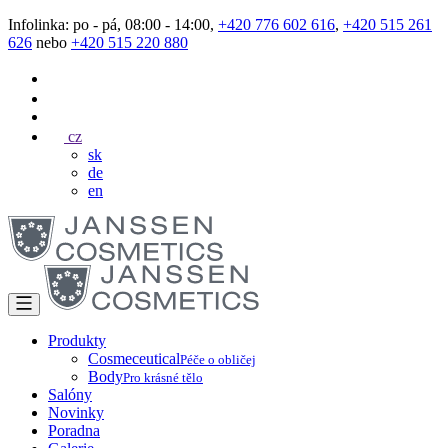
Infolinka: po - pá, 08:00 - 14:00,
+420 776 602 616
,
+420 515 261
626
nebo
+420 515 220 880
cz
sk
de
en
Produkty
Cosmeceutical
Péče o obličej
Body
Pro krásné tělo
Salóny
Novinky
Poradna