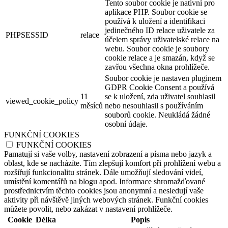
Tento soubor cookie je nativní pro
aplikace PHP. Soubor cookie se
používá k uložení a identifikaci
jedinečného ID relace uživatele za
PHPSESSID
relace
účelem správy uživatelské relace na
webu. Soubor cookie je soubory
cookie relace a je smazán, když se
zavřou všechna okna prohlížeče.
Soubor cookie je nastaven pluginem
GDPR Cookie Consent a používá
11
se k uložení, zda uživatel souhlasil
viewed_cookie_policy
měsíců
nebo nesouhlasil s používáním
souborů cookie. Neukládá žádné
osobní údaje.
FUNKČNÍ COOKIES
FUNKČNÍ COOKIES
Pamatují si vaše volby, nastavení zobrazení a písma nebo jazyk a
oblast, kde se nacházíte. Tím zlepšují komfort při prohlížení webu a
rozšiřují funkcionalitu stránek. Dále umožňují sledování videí,
umístění komentářů na blogu apod. Informace shromažďované
prostřednictvím těchto cookies jsou anonymní a nesledují vaše
aktivity při návštěvě jiných webových stránek. Funkční cookies
můžete povolit, nebo zakázat v nastavení prohlížeče.
Cookie
Délka
Popis