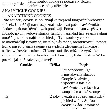
Tento soubor cookie se používá k uložení
currency
1 den
preference měny uživatele.
ANALYTICKÉ COOKIES
ANALYTICKÉ COOKIES
Tyto soubory cookie se používají ke zlepšení fungování webových
stránek. Umožňují nám rozpoznat a sledovat počet návštěvníků a
sledovat, jak návštěvníci web používají. Pomáhají nám zlepšovat
způsob, jakým webové stránky fungují, například tím, že uživatelům
umožňují snadno najít to, co hledají. Tyto soubory cookie
neshromažďují informace, které by vás mohly identifikovat. Pomocí
těchto nástrojů analyzujeme a pravidelně zlepšujeme funkčnost
našich webových stránek. Získané statistiky můžeme využít ke
zlepšení uživatelského komfortu a k tomu, aby byla návštěva Webu
pro vás jako uživatele zajímavější.
Cookie
Délka
Popis
Soubor cookie _ga,
nainstalovaný službou
Google Analytics,
vypočítává údaje o
návštěvnících, relacích a
kampaních a také sleduje
_ga
2 roky
využití webu pro analytický
přehled webu. Soubor
cookie ukládá informace