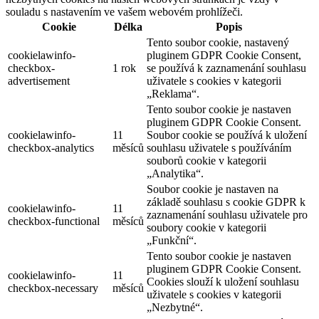
souladu s nastavením ve vašem webovém prohlížeči.
Cookie
Délka
Popis
Tento soubor cookie, nastavený
cookielawinfo-
pluginem GDPR Cookie Consent,
checkbox-
1 rok
se používá k zaznamenání souhlasu
advertisement
uživatele s cookies v kategorii
„Reklama“.
Tento soubor cookie je nastaven
pluginem GDPR Cookie Consent.
cookielawinfo-
11
Soubor cookie se používá k uložení
checkbox-analytics
měsíců
souhlasu uživatele s používáním
souborů cookie v kategorii
„Analytika“.
Soubor cookie je nastaven na
základě souhlasu s cookie GDPR k
cookielawinfo-
11
zaznamenání souhlasu uživatele pro
checkbox-functional
měsíců
soubory cookie v kategorii
„Funkční“.
Tento soubor cookie je nastaven
pluginem GDPR Cookie Consent.
cookielawinfo-
11
Cookies slouží k uložení souhlasu
checkbox-necessary
měsíců
uživatele s cookies v kategorii
„Nezbytné“.