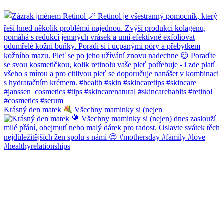
Krásný den matek
Všechny maminky si (nejen