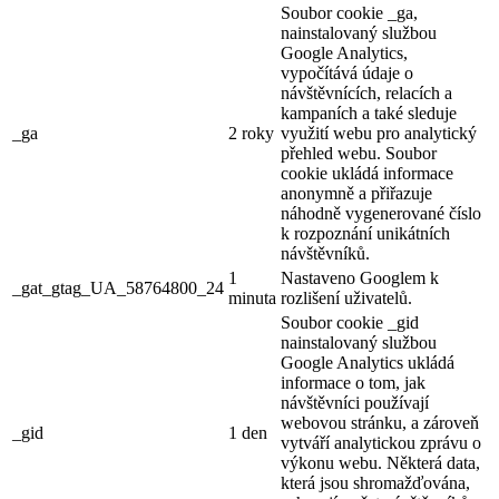
Soubor cookie _ga,
nainstalovaný službou
Google Analytics,
vypočítává údaje o
návštěvnících, relacích a
kampaních a také sleduje
_ga
2 roky
využití webu pro analytický
přehled webu. Soubor
cookie ukládá informace
anonymně a přiřazuje
náhodně vygenerované číslo
k rozpoznání unikátních
návštěvníků.
1
Nastaveno Googlem k
_gat_gtag_UA_58764800_24
minuta
rozlišení uživatelů.
Soubor cookie _gid
nainstalovaný službou
Google Analytics ukládá
informace o tom, jak
návštěvníci používají
webovou stránku, a zároveň
_gid
1 den
vytváří analytickou zprávu o
výkonu webu. Některá data,
která jsou shromažďována,