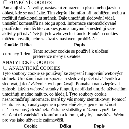
FUNKČNÍ COOKIES
Pamatují si vaše volby, nastavení zobrazení a písma nebo jazyk a
oblast, kde se nacházíte. Tím zlepšují komfort při prohlížení webu a
rozšiřují funkcionalitu stránek. Dále umožňují sledování videí,
umístění komentářů na blogu apod. Informace shromažďované
prostřednictvím těchto cookies jsou anonymní a nesledují vaše
aktivity při návštěvě jiných webových stránek. Funkční cookies
můžete povolit, nebo zakázat v nastavení prohlížeče.
Cookie
Délka
Popis
Tento soubor cookie se používá k uložení
currency
1 den
preference měny uživatele.
ANALYTICKÉ COOKIES
ANALYTICKÉ COOKIES
Tyto soubory cookie se používají ke zlepšení fungování webových
stránek. Umožňují nám rozpoznat a sledovat počet návštěvníků a
sledovat, jak návštěvníci web používají. Pomáhají nám zlepšovat
způsob, jakým webové stránky fungují, například tím, že uživatelům
umožňují snadno najít to, co hledají. Tyto soubory cookie
neshromažďují informace, které by vás mohly identifikovat. Pomocí
těchto nástrojů analyzujeme a pravidelně zlepšujeme funkčnost
našich webových stránek. Získané statistiky můžeme využít ke
zlepšení uživatelského komfortu a k tomu, aby byla návštěva Webu
pro vás jako uživatele zajímavější.
Cookie
Délka
Popis