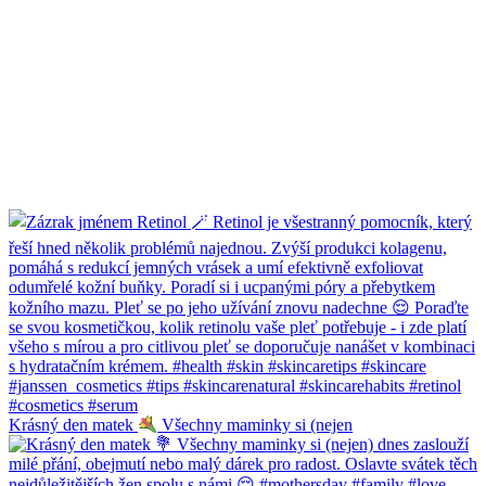
Krásný den matek
Všechny maminky si (nejen