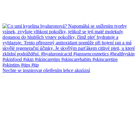
Nechte se inspirovat ošetřením lehce aknózní