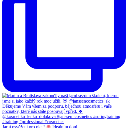
Jarní osvěžení pro pleť!
Ideálním dopl