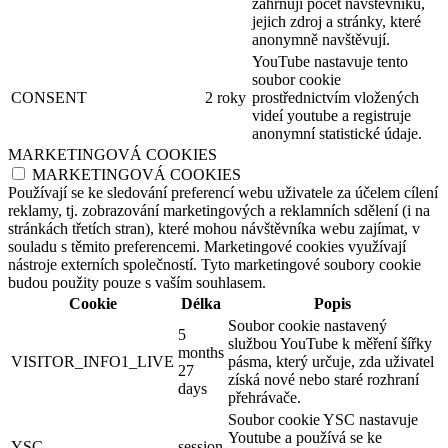
zahrnují počet návštěvníků,
jejich zdroj a stránky, které
anonymně navštěvují.
YouTube nastavuje tento
soubor cookie
CONSENT
2 roky
prostřednictvím vložených
videí youtube a registruje
anonymní statistické údaje.
MARKETINGOVÁ COOKIES
MARKETINGOVÁ COOKIES
Používají se ke sledování preferencí webu uživatele za účelem cílení
reklamy, tj. zobrazování marketingových a reklamních sdělení (i na
stránkách třetích stran), které mohou návštěvníka webu zajímat, v
souladu s těmito preferencemi. Marketingové cookies využívají
nástroje externích společností. Tyto marketingové soubory cookie
budou použity pouze s vaším souhlasem.
Cookie
Délka
Popis
Soubor cookie nastavený
5
službou YouTube k měření šířky
months
VISITOR_INFO1_LIVE
pásma, který určuje, zda uživatel
27
získá nové nebo staré rozhraní
days
přehrávače.
Soubor cookie YSC nastavuje
Youtube a používá se ke
YSC
session