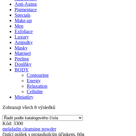
Anti-Aging
Pigmentace
Specials
Make-up
Men
Exfoliace
Luxury
Ampulky
Masky
Matrigel
Peeling
Doplňky
BODY
Contouring
Energy
Relaxation
Cellulite
Miniatůry
Zobrazuji všech 8 výsledků
Kód: 3300
melafadin cleansing powder
čistící prášek s projasňujícím účinkem, 60g