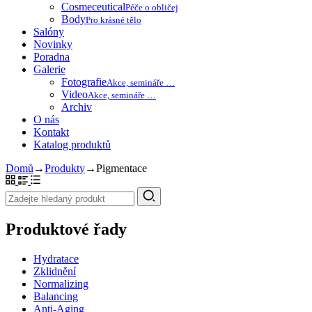
Cosmeceutical
Péče o obličej
Body
Pro krásné tělo
Salóny
Novinky
Poradna
Galerie
Fotografie
Akce, semináře …
Video
Akce, semináře …
Archiv
O nás
Kontakt
Katalog produktů
Domů
→
Produkty
→
Pigmentace
Produktové řady
Hydratace
Zklidnění
Normalizing
Balancing
Anti-Aging