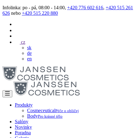
Infolinka: po - pá, 08:00 - 14:00,
+420 776 602 616
,
+420 515 261
626
nebo
+420 515 220 880
cz
sk
de
en
Produkty
Cosmeceutical
Péče o obličej
Body
Pro krásné tělo
Salóny
Novinky
Poradna