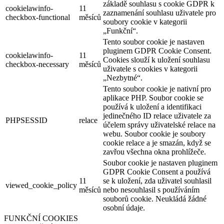
základě souhlasu s cookie GDPR k
cookielawinfo-
11
zaznamenání souhlasu uživatele pro
checkbox-functional
měsíců
soubory cookie v kategorii
„Funkční“.
Tento soubor cookie je nastaven
pluginem GDPR Cookie Consent.
cookielawinfo-
11
Cookies slouží k uložení souhlasu
checkbox-necessary
měsíců
uživatele s cookies v kategorii
„Nezbytné“.
Tento soubor cookie je nativní pro
aplikace PHP. Soubor cookie se
používá k uložení a identifikaci
jedinečného ID relace uživatele za
PHPSESSID
relace
účelem správy uživatelské relace na
webu. Soubor cookie je soubory
cookie relace a je smazán, když se
zavřou všechna okna prohlížeče.
Soubor cookie je nastaven pluginem
GDPR Cookie Consent a používá
11
se k uložení, zda uživatel souhlasil
viewed_cookie_policy
měsíců
nebo nesouhlasil s používáním
souborů cookie. Neukládá žádné
osobní údaje.
FUNKČNÍ COOKIES