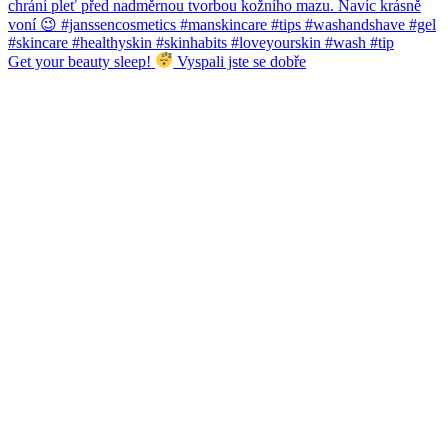
Get your beauty sleep!
Vyspali jste se dobře