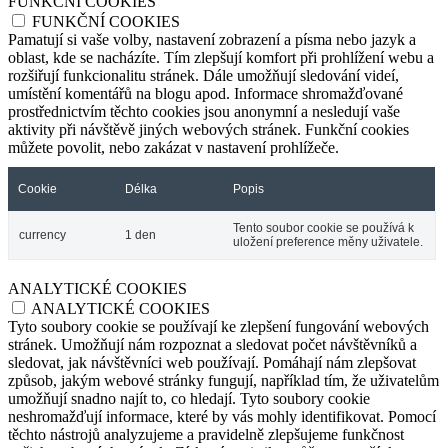
FUNKČNÍ COOKIES
FUNKČNÍ COOKIES
Pamatují si vaše volby, nastavení zobrazení a písma nebo jazyk a
oblast, kde se nacházíte. Tím zlepšují komfort při prohlížení webu a
rozšiřují funkcionalitu stránek. Dále umožňují sledování videí,
umístění komentářů na blogu apod. Informace shromažďované
prostřednictvím těchto cookies jsou anonymní a nesledují vaše
aktivity při návštěvě jiných webových stránek. Funkční cookies
můžete povolit, nebo zakázat v nastavení prohlížeče.
Cookie
Délka
Popis
Tento soubor cookie se používá k
currency
1 den
uložení preference měny uživatele.
ANALYTICKÉ COOKIES
ANALYTICKÉ COOKIES
Tyto soubory cookie se používají ke zlepšení fungování webových
stránek. Umožňují nám rozpoznat a sledovat počet návštěvníků a
sledovat, jak návštěvníci web používají. Pomáhají nám zlepšovat
způsob, jakým webové stránky fungují, například tím, že uživatelům
umožňují snadno najít to, co hledají. Tyto soubory cookie
neshromažďují informace, které by vás mohly identifikovat. Pomocí
těchto nástrojů analyzujeme a pravidelně zlepšujeme funkčnost