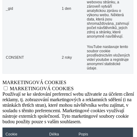
webovou stránku, a
zároveň vytváří
_gid
1 den
analytickou zprávu o
výkonu webu. Některá
data, která jsou
shromažďována, zahrnují
počet návštěvníků, jejich
zdroj a stránky, které
anonymně navštěvují.
YouTube nastavuje tento
soubor cookie
prostřednictvím vložených
CONSENT
2 roky
videí youtube a registruje
anonymní statistické
údaje.
MARKETINGOVÁ COOKIES
MARKETINGOVÁ COOKIES
Používají se ke sledování preferencí webu uživatele za účelem cílení
reklamy, tj. zobrazování marketingových a reklamních sdělení (i na
stránkách třetích stran), které mohou návštěvníka webu zajímat, v
souladu s těmito preferencemi. Marketingové cookies využívají
nástroje externích společností. Tyto marketingové soubory cookie
budou použity pouze s vaším souhlasem.
Cookie
Délka
Popis