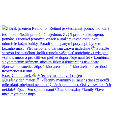
Krásný den matek
Všechny maminky si (nejen