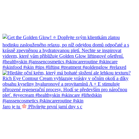
Jaro je tu
Přivítejte první jarní dny s c