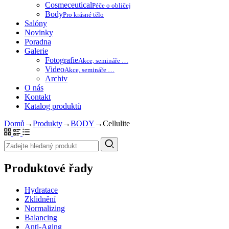
Cosmeceutical
Péče o obličej
Body
Pro krásné tělo
Salóny
Novinky
Poradna
Galerie
Fotografie
Akce, semináře …
Video
Akce, semináře …
Archiv
O nás
Kontakt
Katalog produktů
Domů
→
Produkty
→
BODY
→
Cellulite
Produktové řady
Hydratace
Zklidnění
Normalizing
Balancing
Anti-Aging