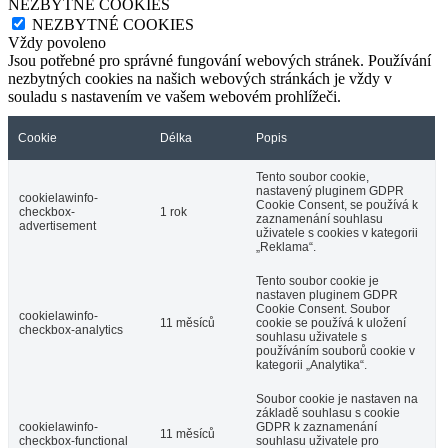
NEZBYTNÉ COOKIES
NEZBYTNÉ COOKIES
Vždy povoleno
Jsou potřebné pro správné fungování webových stránek. Používání
nezbytných cookies na našich webových stránkách je vždy v
souladu s nastavením ve vašem webovém prohlížeči.
Cookie
Délka
Popis
Tento soubor cookie,
nastavený pluginem GDPR
cookielawinfo-
Cookie Consent, se používá k
checkbox-
1 rok
zaznamenání souhlasu
advertisement
uživatele s cookies v kategorii
„Reklama“.
Tento soubor cookie je
nastaven pluginem GDPR
Cookie Consent. Soubor
cookielawinfo-
11 měsíců
cookie se používá k uložení
checkbox-analytics
souhlasu uživatele s
používáním souborů cookie v
kategorii „Analytika“.
Soubor cookie je nastaven na
základě souhlasu s cookie
cookielawinfo-
GDPR k zaznamenání
11 měsíců
checkbox-functional
souhlasu uživatele pro