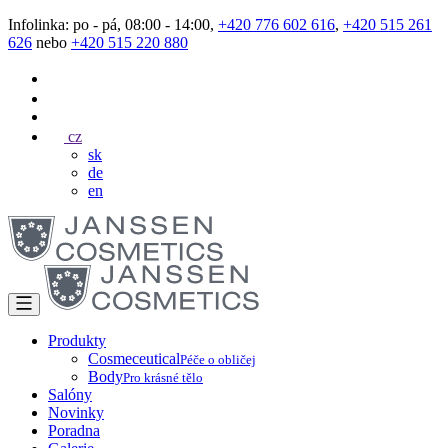
Infolinka: po - pá, 08:00 - 14:00,
+420 776 602 616
,
+420 515 261
626
nebo
+420 515 220 880
cz
sk
de
en
Produkty
Cosmeceutical
Péče o obličej
Body
Pro krásné tělo
Salóny
Novinky
Poradna