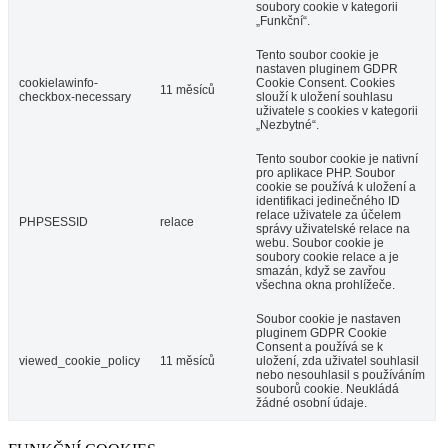
soubory cookie v kategorii
„Funkční“.
Tento soubor cookie je
nastaven pluginem GDPR
cookielawinfo-
Cookie Consent. Cookies
11 měsíců
checkbox-necessary
slouží k uložení souhlasu
uživatele s cookies v kategorii
„Nezbytné“.
Tento soubor cookie je nativní
pro aplikace PHP. Soubor
cookie se používá k uložení a
identifikaci jedinečného ID
relace uživatele za účelem
PHPSESSID
relace
správy uživatelské relace na
webu. Soubor cookie je
soubory cookie relace a je
smazán, když se zavřou
všechna okna prohlížeče.
Soubor cookie je nastaven
pluginem GDPR Cookie
Consent a používá se k
viewed_cookie_policy
11 měsíců
uložení, zda uživatel souhlasil
nebo nesouhlasil s používáním
souborů cookie. Neukládá
žádné osobní údaje.