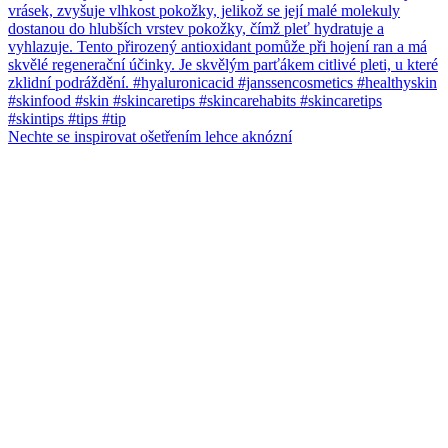
Nechte se inspirovat ošetřením lehce aknózní