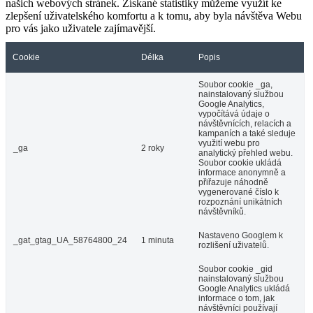
našich webových stránek. Získané statistiky můžeme využít ke
zlepšení uživatelského komfortu a k tomu, aby byla návštěva Webu
pro vás jako uživatele zajímavější.
Cookie
Délka
Popis
Soubor cookie _ga,
nainstalovaný službou
Google Analytics,
vypočítává údaje o
návštěvnících, relacích a
kampaních a také sleduje
využití webu pro
_ga
2 roky
analytický přehled webu.
Soubor cookie ukládá
informace anonymně a
přiřazuje náhodně
vygenerované číslo k
rozpoznání unikátních
návštěvníků.
Nastaveno Googlem k
_gat_gtag_UA_58764800_24
1 minuta
rozlišení uživatelů.
Soubor cookie _gid
nainstalovaný službou
Google Analytics ukládá
informace o tom, jak
návštěvníci používají