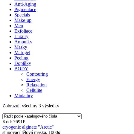
Anti-Aging
Pigmentace
Specials
Make-up
Men
Exfoliace
Luxury
Ampulky
Masky
Matrigel
Peeling
Doplňky
BODY
Contouring
Energy
Relaxation
Cellulite
Miniatůry
Zobrazuji všechny 3 výsledky
Kód: 7691P
cryogenic alginate "Arctic"
slupovací tělová maska, 1000g