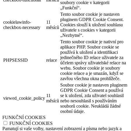
soubory cookie v kategorii
„Funkční“.
Tento soubor cookie je nastaven
pluginem GDPR Cookie Consent.
cookielawinfo-
11
Cookies slouží k uložení souhlasu
checkbox-necessary
měsíců
uživatele s cookies v kategorii
„Nezbytné“.
Tento soubor cookie je nativní pro
aplikace PHP. Soubor cookie se
používá k uložení a identifikaci
jedinečného ID relace uživatele za
PHPSESSID
relace
účelem správy uživatelské relace na
webu. Soubor cookie je soubory
cookie relace a je smazán, když se
zavřou všechna okna prohlížeče.
Soubor cookie je nastaven pluginem
GDPR Cookie Consent a používá
11
se k uložení, zda uživatel souhlasil
viewed_cookie_policy
měsíců
nebo nesouhlasil s používáním
souborů cookie. Neukládá žádné
osobní údaje.
FUNKČNÍ COOKIES
FUNKČNÍ COOKIES
Pamatují si vaše volby, nastavení zobrazení a písma nebo jazyk a