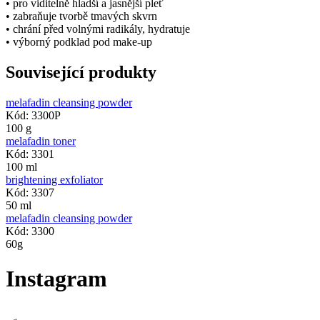
• pro viditelně hladší a jasnější pleť
• zabraňuje tvorbě tmavých skvrn
• chrání před volnými radikály, hydratuje
• výborný podklad pod make-up
Související produkty
melafadin cleansing powder
Kód: 3300P
100 g
melafadin toner
Kód: 3301
100 ml
brightening exfoliator
Kód: 3307
50 ml
melafadin cleansing powder
Kód: 3300
60g
Instagram