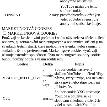
anonymně navštěvují.
YouTube nastavuje tento
soubor cookie
CONSENT
2 roky
prostřednictvím vložených
videí youtube a registruje
anonymní statistické údaje.
MARKETINGOVÁ COOKIES
MARKETINGOVÁ COOKIES
Používají se ke sledování preferencí webu uživatele za účelem cílení
reklamy, tj. zobrazování marketingových a reklamních sdělení (i na
stránkách třetích stran), které mohou návštěvníka webu zajímat, v
souladu s těmito preferencemi. Marketingové cookies využívají
nástroje externích společností. Tyto marketingové soubory cookie
budou použity pouze s vaším souhlasem.
Cookie
Délka
Popis
Soubor cookie nastavený
5
službou YouTube k měření šířky
months
VISITOR_INFO1_LIVE
pásma, který určuje, zda uživatel
27
získá nové nebo staré rozhraní
days
přehrávače.
Soubor cookie YSC nastavuje
Youtube a používá se ke
YSC
session
sledování zhlédnutí vložených
videí na stránkách Youtube.