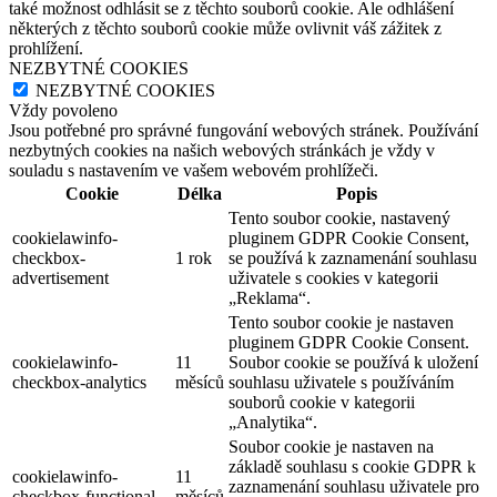
také možnost odhlásit se z těchto souborů cookie. Ale odhlášení
některých z těchto souborů cookie může ovlivnit váš zážitek z
prohlížení.
NEZBYTNÉ COOKIES
NEZBYTNÉ COOKIES
Vždy povoleno
Jsou potřebné pro správné fungování webových stránek. Používání
nezbytných cookies na našich webových stránkách je vždy v
souladu s nastavením ve vašem webovém prohlížeči.
Cookie
Délka
Popis
Tento soubor cookie, nastavený
cookielawinfo-
pluginem GDPR Cookie Consent,
checkbox-
1 rok
se používá k zaznamenání souhlasu
advertisement
uživatele s cookies v kategorii
„Reklama“.
Tento soubor cookie je nastaven
pluginem GDPR Cookie Consent.
cookielawinfo-
11
Soubor cookie se používá k uložení
checkbox-analytics
měsíců
souhlasu uživatele s používáním
souborů cookie v kategorii
„Analytika“.
Soubor cookie je nastaven na
základě souhlasu s cookie GDPR k
cookielawinfo-
11
zaznamenání souhlasu uživatele pro
checkbox-functional
měsíců