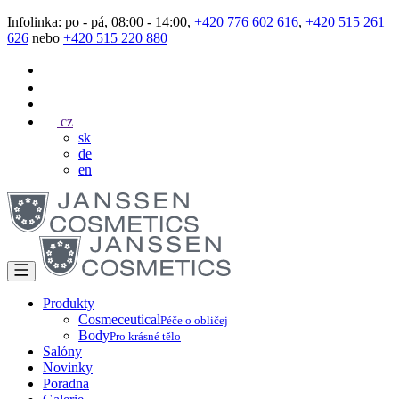
Infolinka: po - pá, 08:00 - 14:00,
+420 776 602 616
,
+420 515 261
626
nebo
+420 515 220 880
cz
sk
de
en
Produkty
Cosmeceutical
Péče o obličej
Body
Pro krásné tělo
Salóny
Novinky
Poradna