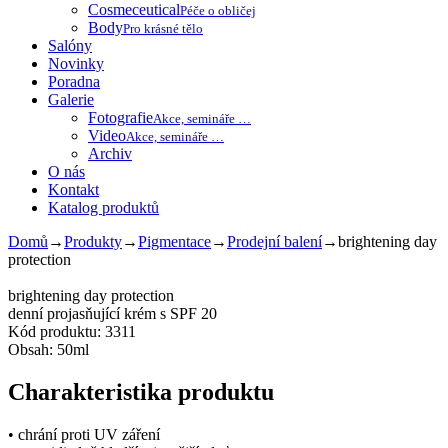
Cosmeceutical
Péče o obličej
Body
Pro krásné tělo
Salóny
Novinky
Poradna
Galerie
Fotografie
Akce, semináře …
Video
Akce, semináře …
Archiv
O nás
Kontakt
Katalog produktů
Domů
→
Produkty
→
Pigmentace
→
Prodejní balení
→
brightening day
protection
brightening day protection
denní projasňující krém s SPF 20
Kód produktu: 3311
Obsah: 50ml
Charakteristika produktu
• chrání proti UV záření