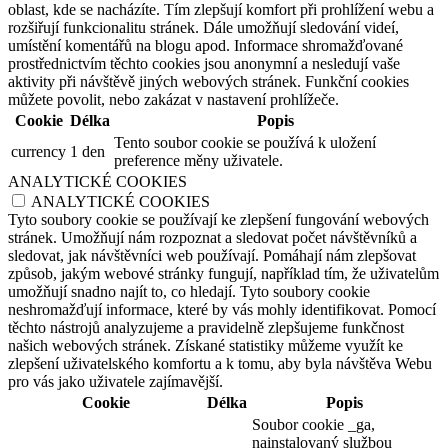
oblast, kde se nacházíte. Tím zlepšují komfort při prohlížení webu a
rozšiřují funkcionalitu stránek. Dále umožňují sledování videí,
umístění komentářů na blogu apod. Informace shromažďované
prostřednictvím těchto cookies jsou anonymní a nesledují vaše
aktivity při návštěvě jiných webových stránek. Funkční cookies
můžete povolit, nebo zakázat v nastavení prohlížeče.
Cookie
Délka
Popis
Tento soubor cookie se používá k uložení
currency
1 den
preference měny uživatele.
ANALYTICKÉ COOKIES
ANALYTICKÉ COOKIES
Tyto soubory cookie se používají ke zlepšení fungování webových
stránek. Umožňují nám rozpoznat a sledovat počet návštěvníků a
sledovat, jak návštěvníci web používají. Pomáhají nám zlepšovat
způsob, jakým webové stránky fungují, například tím, že uživatelům
umožňují snadno najít to, co hledají. Tyto soubory cookie
neshromažďují informace, které by vás mohly identifikovat. Pomocí
těchto nástrojů analyzujeme a pravidelně zlepšujeme funkčnost
našich webových stránek. Získané statistiky můžeme využít ke
zlepšení uživatelského komfortu a k tomu, aby byla návštěva Webu
pro vás jako uživatele zajímavější.
Cookie
Délka
Popis
Soubor cookie _ga,
nainstalovaný službou