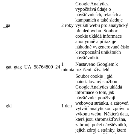
Google Analytics,
vypočítává údaje o
návštěvnících, relacích a
kampaních a také sleduje
_ga
2 roky
využití webu pro analytický
přehled webu. Soubor
cookie ukládá informace
anonymně a přiřazuje
náhodně vygenerované číslo
k rozpoznání unikátních
návštěvníků.
1
Nastaveno Googlem k
_gat_gtag_UA_58764800_24
minuta
rozlišení uživatelů.
Soubor cookie _gid
nainstalovaný službou
Google Analytics ukládá
informace o tom, jak
návštěvníci používají
webovou stránku, a zároveň
_gid
1 den
vytváří analytickou zprávu o
výkonu webu. Některá data,
která jsou shromažďována,
zahrnují počet návštěvníků,
jejich zdroj a stránky, které