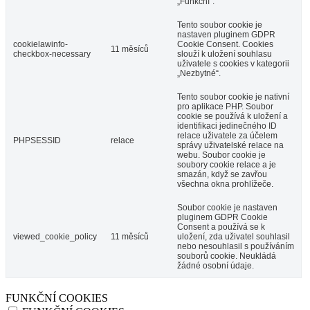
„Funkční“.
Tento soubor cookie je
nastaven pluginem GDPR
cookielawinfo-
Cookie Consent. Cookies
11 měsíců
checkbox-necessary
slouží k uložení souhlasu
uživatele s cookies v kategorii
„Nezbytné“.
Tento soubor cookie je nativní
pro aplikace PHP. Soubor
cookie se používá k uložení a
identifikaci jedinečného ID
relace uživatele za účelem
PHPSESSID
relace
správy uživatelské relace na
webu. Soubor cookie je
soubory cookie relace a je
smazán, když se zavřou
všechna okna prohlížeče.
Soubor cookie je nastaven
pluginem GDPR Cookie
Consent a používá se k
viewed_cookie_policy
11 měsíců
uložení, zda uživatel souhlasil
nebo nesouhlasil s používáním
souborů cookie. Neukládá
žádné osobní údaje.
FUNKČNÍ COOKIES