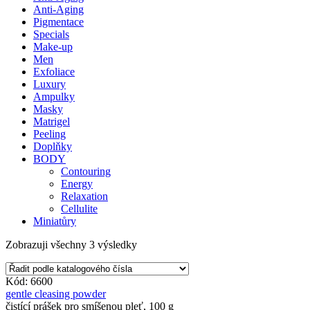
Anti-Aging
Pigmentace
Specials
Make-up
Men
Exfoliace
Luxury
Ampulky
Masky
Matrigel
Peeling
Doplňky
BODY
Contouring
Energy
Relaxation
Cellulite
Miniatůry
Zobrazuji všechny 3 výsledky
Kód: 6600
gentle cleasing powder
čistící prášek pro smíšenou pleť, 100 g