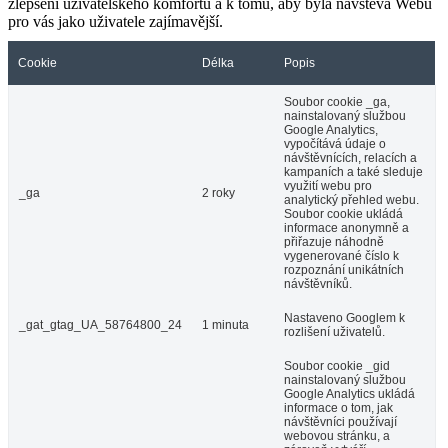
zlepšení uživatelského komfortu a k tomu, aby byla návštěva Webu
pro vás jako uživatele zajímavější.
Cookie
Délka
Popis
Soubor cookie _ga,
nainstalovaný službou
Google Analytics,
vypočítává údaje o
návštěvnících, relacích a
kampaních a také sleduje
využití webu pro
_ga
2 roky
analytický přehled webu.
Soubor cookie ukládá
informace anonymně a
přiřazuje náhodně
vygenerované číslo k
rozpoznání unikátních
návštěvníků.
Nastaveno Googlem k
_gat_gtag_UA_58764800_24
1 minuta
rozlišení uživatelů.
Soubor cookie _gid
nainstalovaný službou
Google Analytics ukládá
informace o tom, jak
návštěvníci používají
webovou stránku, a