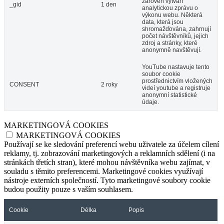
zároveň vytváří
_gid
1 den
analytickou zprávu o
výkonu webu. Některá
data, která jsou
shromažďována, zahrnují
počet návštěvníků, jejich
zdroj a stránky, které
anonymně navštěvují.
YouTube nastavuje tento
soubor cookie
prostřednictvím vložených
CONSENT
2 roky
videí youtube a registruje
anonymní statistické
údaje.
MARKETINGOVÁ COOKIES
MARKETINGOVÁ COOKIES
Používají se ke sledování preferencí webu uživatele za účelem cílení
reklamy, tj. zobrazování marketingových a reklamních sdělení (i na
stránkách třetích stran), které mohou návštěvníka webu zajímat, v
souladu s těmito preferencemi. Marketingové cookies využívají
nástroje externích společností. Tyto marketingové soubory cookie
budou použity pouze s vaším souhlasem.
Cookie
Délka
Popis