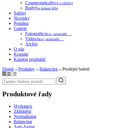
Cosmeceutical
Péče o obličej
Body
Pro krásné tělo
Salóny
Novinky
Poradna
Galerie
Fotografie
Akce, semináře …
Video
Akce, semináře …
Archiv
O nás
Kontakt
Katalog produktů
Domů
→
Produkty
→
Balancing
→
Prodejní balení
Produktové řady
Hydratace
Zklidnění
Normalizing
Balancing
Anti-Aging