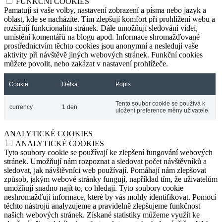
FUNKČNÍ COOKIES
Pamatují si vaše volby, nastavení zobrazení a písma nebo jazyk a
oblast, kde se nacházíte. Tím zlepšují komfort při prohlížení webu a
rozšiřují funkcionalitu stránek. Dále umožňují sledování videí,
umístění komentářů na blogu apod. Informace shromažďované
prostřednictvím těchto cookies jsou anonymní a nesledují vaše
aktivity při návštěvě jiných webových stránek. Funkční cookies
můžete povolit, nebo zakázat v nastavení prohlížeče.
Cookie
Délka
Popis
Tento soubor cookie se používá k
currency
1 den
uložení preference měny uživatele.
ANALYTICKÉ COOKIES
ANALYTICKÉ COOKIES
Tyto soubory cookie se používají ke zlepšení fungování webových
stránek. Umožňují nám rozpoznat a sledovat počet návštěvníků a
sledovat, jak návštěvníci web používají. Pomáhají nám zlepšovat
způsob, jakým webové stránky fungují, například tím, že uživatelům
umožňují snadno najít to, co hledají. Tyto soubory cookie
neshromažďují informace, které by vás mohly identifikovat. Pomocí
těchto nástrojů analyzujeme a pravidelně zlepšujeme funkčnost
našich webových stránek. Získané statistiky můžeme využít ke