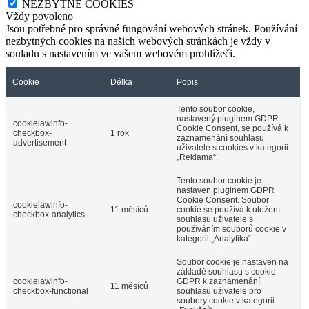
NEZBYTNÉ COOKIES
Vždy povoleno
Jsou potřebné pro správné fungování webových stránek. Používání
nezbytných cookies na našich webových stránkách je vždy v
souladu s nastavením ve vašem webovém prohlížeči.
Cookie
Délka
Popis
Tento soubor cookie,
nastavený pluginem GDPR
cookielawinfo-
Cookie Consent, se používá k
checkbox-
1 rok
zaznamenání souhlasu
advertisement
uživatele s cookies v kategorii
„Reklama“.
Tento soubor cookie je
nastaven pluginem GDPR
Cookie Consent. Soubor
cookielawinfo-
11 měsíců
cookie se používá k uložení
checkbox-analytics
souhlasu uživatele s
používáním souborů cookie v
kategorii „Analytika“.
Soubor cookie je nastaven na
základě souhlasu s cookie
cookielawinfo-
GDPR k zaznamenání
11 měsíců
checkbox-functional
souhlasu uživatele pro
soubory cookie v kategorii