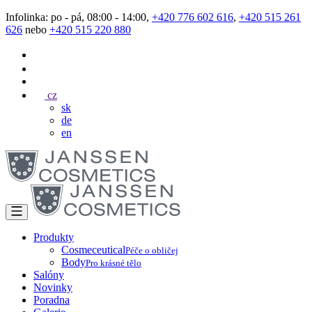
Infolinka: po - pá, 08:00 - 14:00,
+420 776 602 616
,
+420 515 261
626
nebo
+420 515 220 880
cz
sk
de
en
Produkty
Cosmeceutical
Péče o obličej
Body
Pro krásné tělo
Salóny
Novinky
Poradna