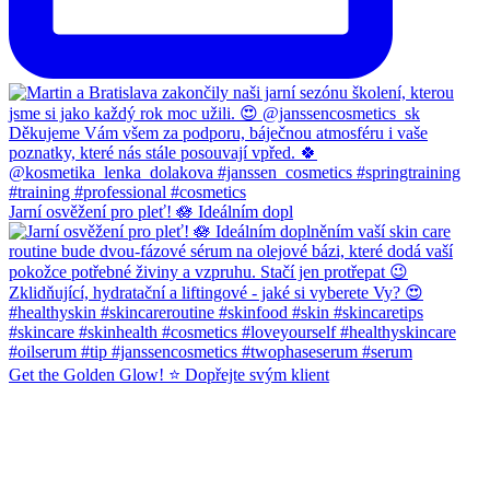
Jarní osvěžení pro pleť! 🪷 Ideálním dopl
Get the Golden Glow! ⭐️ Dopřejte svým klient