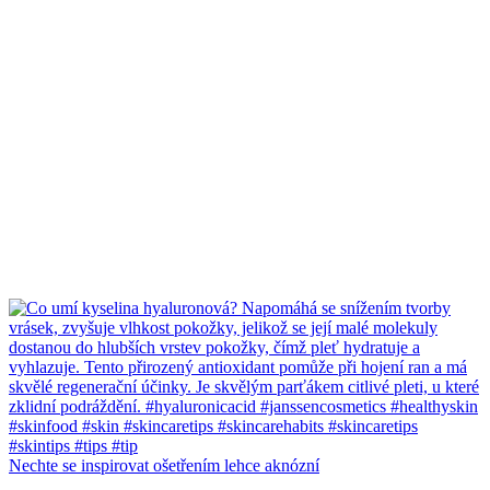
Nechte se inspirovat ošetřením lehce aknózní