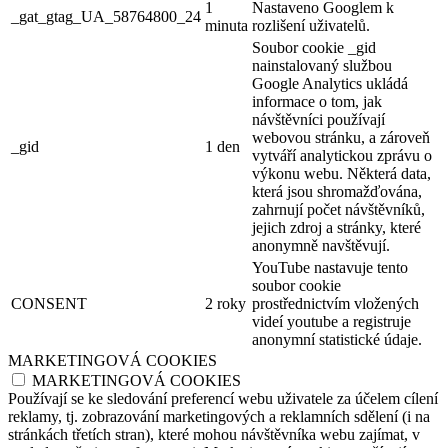
1
Nastaveno Googlem k
_gat_gtag_UA_58764800_24
minuta
rozlišení uživatelů.
Soubor cookie _gid
nainstalovaný službou
Google Analytics ukládá
informace o tom, jak
návštěvníci používají
webovou stránku, a zároveň
_gid
1 den
vytváří analytickou zprávu o
výkonu webu. Některá data,
která jsou shromažďována,
zahrnují počet návštěvníků,
jejich zdroj a stránky, které
anonymně navštěvují.
YouTube nastavuje tento
soubor cookie
CONSENT
2 roky
prostřednictvím vložených
videí youtube a registruje
anonymní statistické údaje.
MARKETINGOVÁ COOKIES
MARKETINGOVÁ COOKIES
Používají se ke sledování preferencí webu uživatele za účelem cílení
reklamy, tj. zobrazování marketingových a reklamních sdělení (i na
stránkách třetích stran), které mohou návštěvníka webu zajímat, v