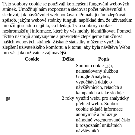
Tyto soubory cookie se používají ke zlepšení fungování webových
stránek. Umožňují nám rozpoznat a sledovat počet návštěvníků a
sledovat, jak návštěvníci web používají. Pomáhají nám zlepšovat
způsob, jakým webové stránky fungují, například tím, že uživatelům
umožňují snadno najít to, co hledají. Tyto soubory cookie
neshromažďují informace, které by vás mohly identifikovat. Pomocí
těchto nástrojů analyzujeme a pravidelně zlepšujeme funkčnost
našich webových stránek. Získané statistiky můžeme využít ke
zlepšení uživatelského komfortu a k tomu, aby byla návštěva Webu
pro vás jako uživatele zajímavější.
Cookie
Délka
Popis
Soubor cookie _ga,
nainstalovaný službou
Google Analytics,
vypočítává údaje o
návštěvnících, relacích a
kampaních a také sleduje
_ga
2 roky
využití webu pro analytický
přehled webu. Soubor
cookie ukládá informace
anonymně a přiřazuje
náhodně vygenerované číslo
k rozpoznání unikátních
návštěvníků.