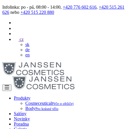
Infolinka: po - pá, 08:00 - 14:00,
+420 776 602 616
,
+420 515 261
626
nebo
+420 515 220 880
cz
sk
de
en
Produkty
Cosmeceutical
Péče o obličej
Body
Pro krásné tělo
Salóny
Novinky
Poradna