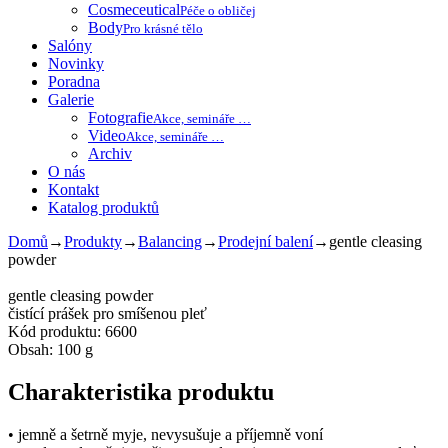
Cosmeceutical
Péče o obličej
Body
Pro krásné tělo
Salóny
Novinky
Poradna
Galerie
Fotografie
Akce, semináře …
Video
Akce, semináře …
Archiv
O nás
Kontakt
Katalog produktů
Domů
→
Produkty
→
Balancing
→
Prodejní balení
→
gentle cleasing
powder
gentle cleasing powder
čistící prášek pro smíšenou pleť
Kód produktu: 6600
Obsah: 100 g
Charakteristika produktu
• jemně a šetrně myje, nevysušuje a příjemně voní