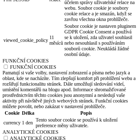
účelem správy uživatelské relace na
webu. Soubor cookie je soubory
cookie relace a je smazán, když se
zavřou všechna okna prohlížeče.
Soubor cookie je nastaven pluginem
GDPR Cookie Consent a používá
11
se k uložení, zda uživatel souhlasil
viewed_cookie_policy
měsíců
nebo nesouhlasil s používáním
souborů cookie. Neukládá žádné
osobní údaje.
FUNKČNÍ COOKIES
FUNKČNÍ COOKIES
Pamatují si vaše volby, nastavení zobrazení a písma nebo jazyk a
oblast, kde se nacházíte. Tím zlepšují komfort při prohlížení webu a
rozšiřují funkcionalitu stránek. Dále umožňují sledování videí,
umístění komentářů na blogu apod. Informace shromažďované
prostřednictvím těchto cookies jsou anonymní a nesledují vaše
aktivity při návštěvě jiných webových stránek. Funkční cookies
můžete povolit, nebo zakázat v nastavení prohlížeče.
Cookie
Délka
Popis
Tento soubor cookie se používá k uložení
currency
1 den
preference měny uživatele.
ANALYTICKÉ COOKIES
ANALYTICKÉ COOKIES