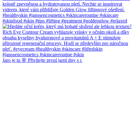
Jaro je tu 🌸 Přivítejte první jarní dny s c