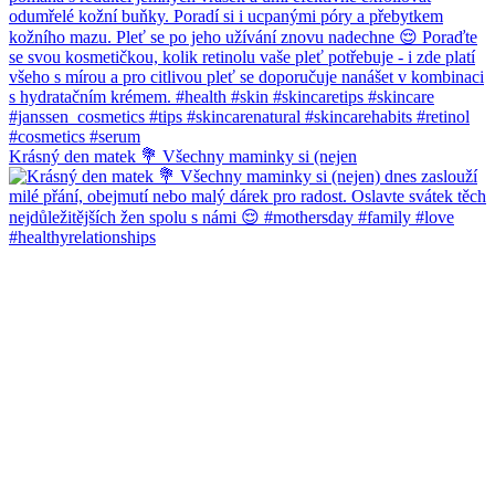
Krásný den matek 💐 Všechny maminky si (nejen