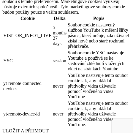
souladu s těmito preferencemi. Marketingové cookies využívají
nástroje externích společností. Tyto marketingové soubory cookie
budou použity pouze s vaším souhlasem.
Cookie
Délka
Popis
Soubor cookie nastavený
5
službou YouTube k měření šířky
months
VISITOR_INFO1_LIVE
pásma, který určuje, zda uživatel
27
získá nové nebo staré rozhraní
days
přehrávače.
Soubor cookie YSC nastavuje
Youtube a používá se ke
YSC
session
sledování zhlédnutí vložených
videí na stránkách Youtube.
YouTube nastavuje tento soubor
cookie tak, aby ukládal
yt-remote-connected-
never
předvolby videa uživatele
devices
pomocí vloženého videa
YouTube.
YouTube nastavuje tento soubor
cookie tak, aby ukládal
yt-remote-device-id
never
předvolby videa uživatele
pomocí vloženého videa
YouTube.
ULOŽIT A PŘIJMOUT