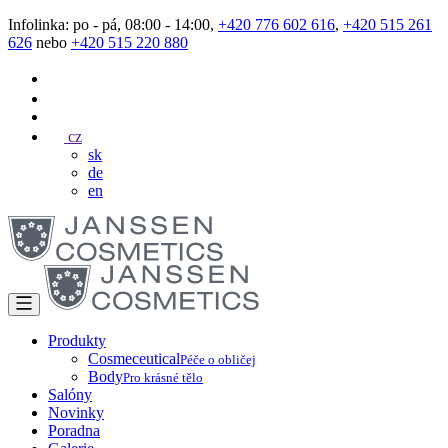
Infolinka: po - pá, 08:00 - 14:00,
+420 776 602 616
,
+420 515 261
626
nebo
+420 515 220 880
cz
sk
de
en
Produkty
Cosmeceutical
Péče o obličej
Body
Pro krásné tělo
Salóny
Novinky
Poradna