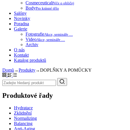
Cosmeceutical
Péče o obličej
Body
Pro krásné tělo
Salóny
Novinky
Poradna
Galerie
Fotografie
Akce, semináře …
Video
Akce, semináře …
Archiv
O nás
Kontakt
Katalog produktů
Domů
→
Produkty
→
DOPLŇKY A POMŮCKY
Produktové řady
Hydratace
Zklidnění
Normalizing
Balancing
Anti-Aging