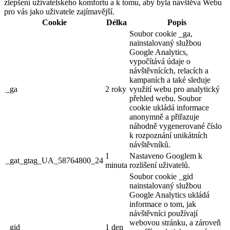
zlepšení uživatelského komfortu a k tomu, aby byla návštěva Webu
pro vás jako uživatele zajímavější.
Cookie
Délka
Popis
Soubor cookie _ga,
nainstalovaný službou
Google Analytics,
vypočítává údaje o
návštěvnících, relacích a
kampaních a také sleduje
_ga
2 roky
využití webu pro analytický
přehled webu. Soubor
cookie ukládá informace
anonymně a přiřazuje
náhodně vygenerované číslo
k rozpoznání unikátních
návštěvníků.
1
Nastaveno Googlem k
_gat_gtag_UA_58764800_24
minuta
rozlišení uživatelů.
Soubor cookie _gid
nainstalovaný službou
Google Analytics ukládá
informace o tom, jak
návštěvníci používají
webovou stránku, a zároveň
_gid
1 den