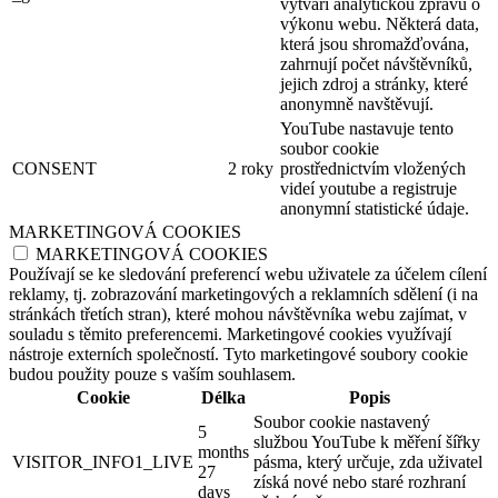
vytváří analytickou zprávu o
výkonu webu. Některá data,
která jsou shromažďována,
zahrnují počet návštěvníků,
jejich zdroj a stránky, které
anonymně navštěvují.
YouTube nastavuje tento
soubor cookie
CONSENT
2 roky
prostřednictvím vložených
videí youtube a registruje
anonymní statistické údaje.
MARKETINGOVÁ COOKIES
MARKETINGOVÁ COOKIES
Používají se ke sledování preferencí webu uživatele za účelem cílení
reklamy, tj. zobrazování marketingových a reklamních sdělení (i na
stránkách třetích stran), které mohou návštěvníka webu zajímat, v
souladu s těmito preferencemi. Marketingové cookies využívají
nástroje externích společností. Tyto marketingové soubory cookie
budou použity pouze s vaším souhlasem.
Cookie
Délka
Popis
Soubor cookie nastavený
5
službou YouTube k měření šířky
months
VISITOR_INFO1_LIVE
pásma, který určuje, zda uživatel
27
získá nové nebo staré rozhraní
days