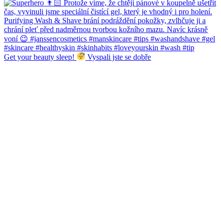
Get your beauty sleep!
Vyspali jste se dobře