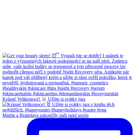
Krásné Velikonoce!
Užijte si svátky jara
Martin a Bratislava zakončily naši jarní sezón