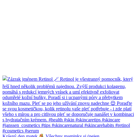
Krásný den matek
Všechny maminky si (nejen