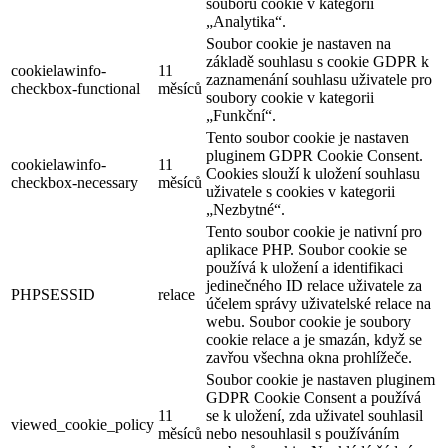
souborů cookie v kategorii
„Analytika“.
Soubor cookie je nastaven na
základě souhlasu s cookie GDPR k
cookielawinfo-
11
zaznamenání souhlasu uživatele pro
checkbox-functional
měsíců
soubory cookie v kategorii
„Funkční“.
Tento soubor cookie je nastaven
pluginem GDPR Cookie Consent.
cookielawinfo-
11
Cookies slouží k uložení souhlasu
checkbox-necessary
měsíců
uživatele s cookies v kategorii
„Nezbytné“.
Tento soubor cookie je nativní pro
aplikace PHP. Soubor cookie se
používá k uložení a identifikaci
jedinečného ID relace uživatele za
PHPSESSID
relace
účelem správy uživatelské relace na
webu. Soubor cookie je soubory
cookie relace a je smazán, když se
zavřou všechna okna prohlížeče.
Soubor cookie je nastaven pluginem
GDPR Cookie Consent a používá
11
se k uložení, zda uživatel souhlasil
viewed_cookie_policy
měsíců
nebo nesouhlasil s používáním