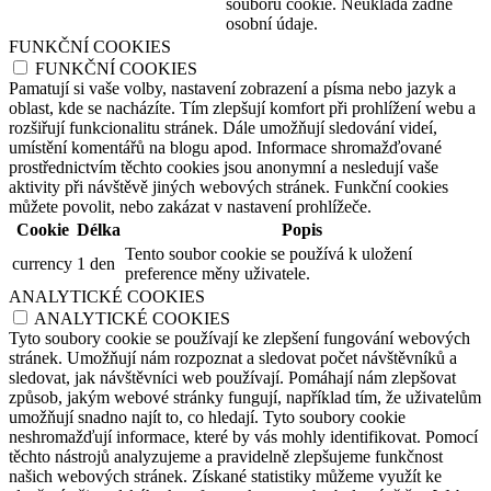
souborů cookie. Neukládá žádné
osobní údaje.
FUNKČNÍ COOKIES
FUNKČNÍ COOKIES
Pamatují si vaše volby, nastavení zobrazení a písma nebo jazyk a
oblast, kde se nacházíte. Tím zlepšují komfort při prohlížení webu a
rozšiřují funkcionalitu stránek. Dále umožňují sledování videí,
umístění komentářů na blogu apod. Informace shromažďované
prostřednictvím těchto cookies jsou anonymní a nesledují vaše
aktivity při návštěvě jiných webových stránek. Funkční cookies
můžete povolit, nebo zakázat v nastavení prohlížeče.
Cookie
Délka
Popis
Tento soubor cookie se používá k uložení
currency
1 den
preference měny uživatele.
ANALYTICKÉ COOKIES
ANALYTICKÉ COOKIES
Tyto soubory cookie se používají ke zlepšení fungování webových
stránek. Umožňují nám rozpoznat a sledovat počet návštěvníků a
sledovat, jak návštěvníci web používají. Pomáhají nám zlepšovat
způsob, jakým webové stránky fungují, například tím, že uživatelům
umožňují snadno najít to, co hledají. Tyto soubory cookie
neshromažďují informace, které by vás mohly identifikovat. Pomocí
těchto nástrojů analyzujeme a pravidelně zlepšujeme funkčnost
našich webových stránek. Získané statistiky můžeme využít ke