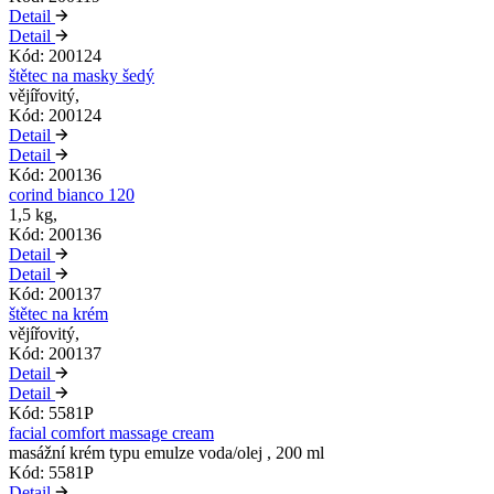
Detail
Detail
Kód: 200124
štětec na masky šedý
vějířovitý,
Kód: 200124
Detail
Detail
Kód: 200136
corind bianco 120
1,5 kg,
Kód: 200136
Detail
Detail
Kód: 200137
štětec na krém
vějířovitý,
Kód: 200137
Detail
Detail
Kód: 5581P
facial comfort massage cream
masážní krém typu emulze voda/olej , 200 ml
Kód: 5581P
Detail