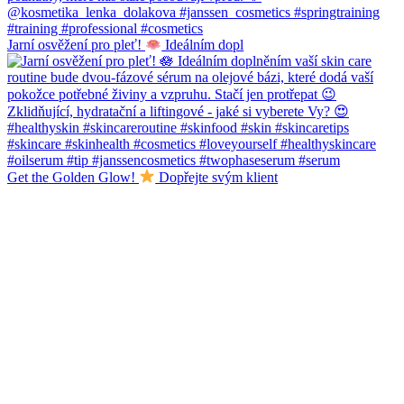
Jarní osvěžení pro pleť!
Ideálním dopl
Get the Golden Glow!
Dopřejte svým klient