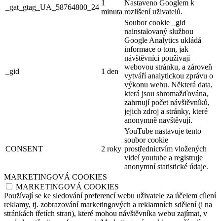
1
Nastaveno Googlem k
_gat_gtag_UA_58764800_24
minuta
rozlišení uživatelů.
Soubor cookie _gid
nainstalovaný službou
Google Analytics ukládá
informace o tom, jak
návštěvníci používají
webovou stránku, a zároveň
_gid
1 den
vytváří analytickou zprávu o
výkonu webu. Některá data,
která jsou shromažďována,
zahrnují počet návštěvníků,
jejich zdroj a stránky, které
anonymně navštěvují.
YouTube nastavuje tento
soubor cookie
CONSENT
2 roky
prostřednictvím vložených
videí youtube a registruje
anonymní statistické údaje.
MARKETINGOVÁ COOKIES
MARKETINGOVÁ COOKIES
Používají se ke sledování preferencí webu uživatele za účelem cílení
reklamy, tj. zobrazování marketingových a reklamních sdělení (i na
stránkách třetích stran), které mohou návštěvníka webu zajímat, v