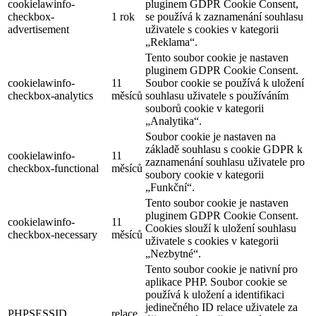
cookielawinfo-
pluginem GDPR Cookie Consent,
checkbox-
1 rok
se používá k zaznamenání souhlasu
advertisement
uživatele s cookies v kategorii
„Reklama“.
Tento soubor cookie je nastaven
pluginem GDPR Cookie Consent.
cookielawinfo-
11
Soubor cookie se používá k uložení
checkbox-analytics
měsíců
souhlasu uživatele s používáním
souborů cookie v kategorii
„Analytika“.
Soubor cookie je nastaven na
základě souhlasu s cookie GDPR k
cookielawinfo-
11
zaznamenání souhlasu uživatele pro
checkbox-functional
měsíců
soubory cookie v kategorii
„Funkční“.
Tento soubor cookie je nastaven
pluginem GDPR Cookie Consent.
cookielawinfo-
11
Cookies slouží k uložení souhlasu
checkbox-necessary
měsíců
uživatele s cookies v kategorii
„Nezbytné“.
Tento soubor cookie je nativní pro
aplikace PHP. Soubor cookie se
používá k uložení a identifikaci
jedinečného ID relace uživatele za
PHPSESSID
relace