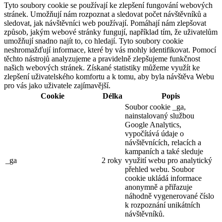
Tyto soubory cookie se používají ke zlepšení fungování webových
stránek. Umožňují nám rozpoznat a sledovat počet návštěvníků a
sledovat, jak návštěvníci web používají. Pomáhají nám zlepšovat
způsob, jakým webové stránky fungují, například tím, že uživatelům
umožňují snadno najít to, co hledají. Tyto soubory cookie
neshromažďují informace, které by vás mohly identifikovat. Pomocí
těchto nástrojů analyzujeme a pravidelně zlepšujeme funkčnost
našich webových stránek. Získané statistiky můžeme využít ke
zlepšení uživatelského komfortu a k tomu, aby byla návštěva Webu
pro vás jako uživatele zajímavější.
Cookie
Délka
Popis
Soubor cookie _ga,
nainstalovaný službou
Google Analytics,
vypočítává údaje o
návštěvnících, relacích a
kampaních a také sleduje
_ga
2 roky
využití webu pro analytický
přehled webu. Soubor
cookie ukládá informace
anonymně a přiřazuje
náhodně vygenerované číslo
k rozpoznání unikátních
návštěvníků.