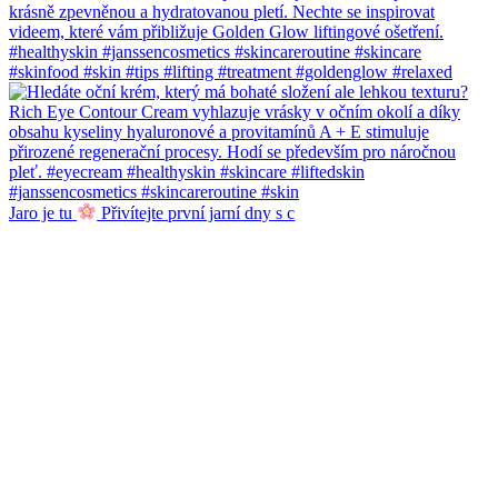
Jaro je tu
Přivítejte první jarní dny s c