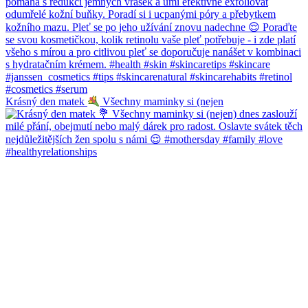
Krásný den matek
Všechny maminky si (nejen