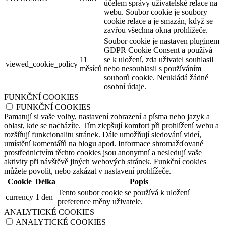
účelem správy uživatelské relace na
webu. Soubor cookie je soubory
cookie relace a je smazán, když se
zavřou všechna okna prohlížeče.
Soubor cookie je nastaven pluginem
GDPR Cookie Consent a používá
11
se k uložení, zda uživatel souhlasil
viewed_cookie_policy
měsíců
nebo nesouhlasil s používáním
souborů cookie. Neukládá žádné
osobní údaje.
FUNKČNÍ COOKIES
FUNKČNÍ COOKIES
Pamatují si vaše volby, nastavení zobrazení a písma nebo jazyk a
oblast, kde se nacházíte. Tím zlepšují komfort při prohlížení webu a
rozšiřují funkcionalitu stránek. Dále umožňují sledování videí,
umístění komentářů na blogu apod. Informace shromažďované
prostřednictvím těchto cookies jsou anonymní a nesledují vaše
aktivity při návštěvě jiných webových stránek. Funkční cookies
můžete povolit, nebo zakázat v nastavení prohlížeče.
Cookie
Délka
Popis
Tento soubor cookie se používá k uložení
currency
1 den
preference měny uživatele.
ANALYTICKÉ COOKIES
ANALYTICKÉ COOKIES