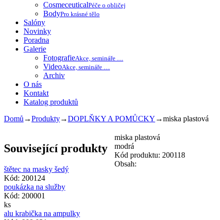
Cosmeceutical
Péče o obličej
Body
Pro krásné tělo
Salóny
Novinky
Poradna
Galerie
Fotografie
Akce, semináře …
Video
Akce, semináře …
Archiv
O nás
Kontakt
Katalog produktů
Domů
→
Produkty
→
DOPLŇKY A POMŮCKY
→
miska plastová
miska plastová
Související produkty
modrá
Kód produktu: 200118
Obsah:
štětec na masky šedý
Kód: 200124
poukázka na služby
Kód: 200001
ks
alu krabička na ampulky