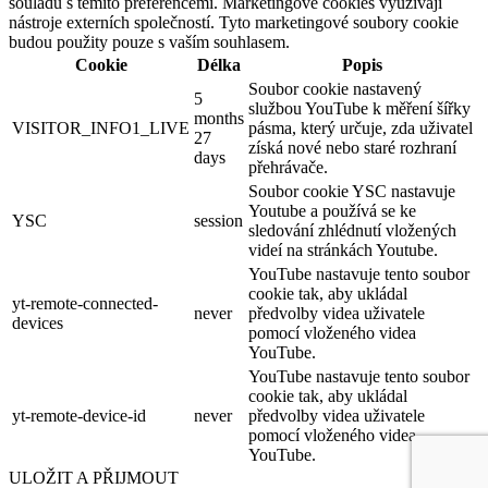
souladu s těmito preferencemi. Marketingové cookies využívají
nástroje externích společností. Tyto marketingové soubory cookie
budou použity pouze s vaším souhlasem.
Cookie
Délka
Popis
Soubor cookie nastavený
5
službou YouTube k měření šířky
months
VISITOR_INFO1_LIVE
pásma, který určuje, zda uživatel
27
získá nové nebo staré rozhraní
days
přehrávače.
Soubor cookie YSC nastavuje
Youtube a používá se ke
YSC
session
sledování zhlédnutí vložených
videí na stránkách Youtube.
YouTube nastavuje tento soubor
cookie tak, aby ukládal
yt-remote-connected-
never
předvolby videa uživatele
devices
pomocí vloženého videa
YouTube.
YouTube nastavuje tento soubor
cookie tak, aby ukládal
yt-remote-device-id
never
předvolby videa uživatele
pomocí vloženého videa
YouTube.
ULOŽIT A PŘIJMOUT