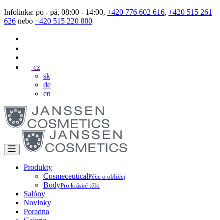
Infolinka: po - pá, 08:00 - 14:00,
+420 776 602 616
,
+420 515 261
626
nebo
+420 515 220 880
cz
sk
de
en
Produkty
Cosmeceutical
Péče o obličej
Body
Pro krásné tělo
Salóny
Novinky
Poradna