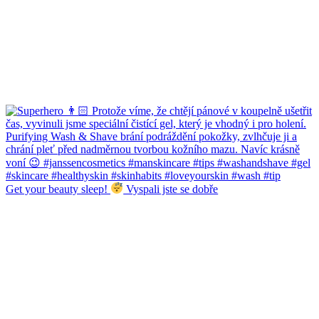
Get your beauty sleep!
Vyspali jste se dobře