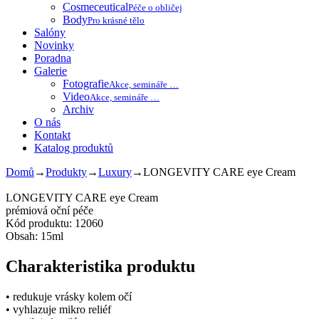
Cosmeceutical
Péče o obličej
Body
Pro krásné tělo
Salóny
Novinky
Poradna
Galerie
Fotografie
Akce, semináře …
Video
Akce, semináře …
Archiv
O nás
Kontakt
Katalog produktů
Domů
→
Produkty
→
Luxury
→
LONGEVITY CARE eye Cream
LONGEVITY CARE eye Cream
prémiová oční péče
Kód produktu: 12060
Obsah: 15ml
Charakteristika produktu
• redukuje vrásky kolem očí
• vyhlazuje mikro reliéf