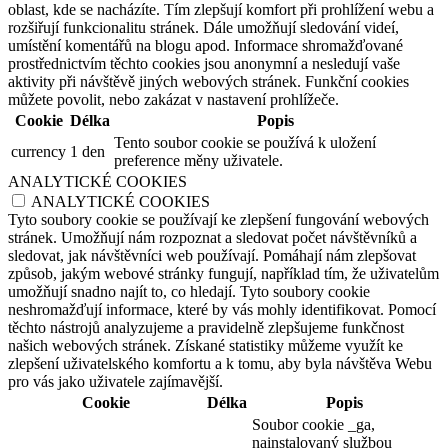
oblast, kde se nacházíte. Tím zlepšují komfort při prohlížení webu a
rozšiřují funkcionalitu stránek. Dále umožňují sledování videí,
umístění komentářů na blogu apod. Informace shromažďované
prostřednictvím těchto cookies jsou anonymní a nesledují vaše
aktivity při návštěvě jiných webových stránek. Funkční cookies
můžete povolit, nebo zakázat v nastavení prohlížeče.
Cookie
Délka
Popis
Tento soubor cookie se používá k uložení
currency
1 den
preference měny uživatele.
ANALYTICKÉ COOKIES
ANALYTICKÉ COOKIES
Tyto soubory cookie se používají ke zlepšení fungování webových
stránek. Umožňují nám rozpoznat a sledovat počet návštěvníků a
sledovat, jak návštěvníci web používají. Pomáhají nám zlepšovat
způsob, jakým webové stránky fungují, například tím, že uživatelům
umožňují snadno najít to, co hledají. Tyto soubory cookie
neshromažďují informace, které by vás mohly identifikovat. Pomocí
těchto nástrojů analyzujeme a pravidelně zlepšujeme funkčnost
našich webových stránek. Získané statistiky můžeme využít ke
zlepšení uživatelského komfortu a k tomu, aby byla návštěva Webu
pro vás jako uživatele zajímavější.
Cookie
Délka
Popis
Soubor cookie _ga,
nainstalovaný službou