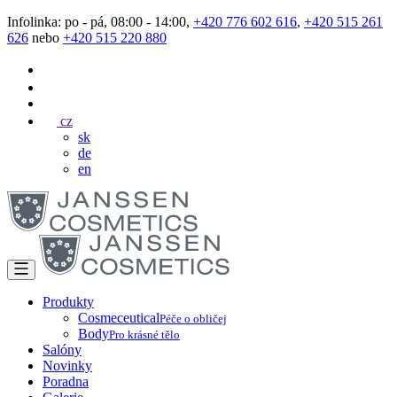
Infolinka: po - pá, 08:00 - 14:00,
+420 776 602 616
,
+420 515 261
626
nebo
+420 515 220 880
cz
sk
de
en
Produkty
Cosmeceutical
Péče o obličej
Body
Pro krásné tělo
Salóny
Novinky
Poradna