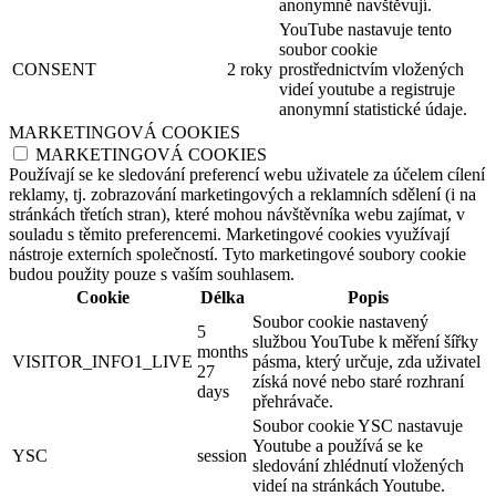
anonymně navštěvují.
YouTube nastavuje tento
soubor cookie
CONSENT
2 roky
prostřednictvím vložených
videí youtube a registruje
anonymní statistické údaje.
MARKETINGOVÁ COOKIES
MARKETINGOVÁ COOKIES
Používají se ke sledování preferencí webu uživatele za účelem cílení
reklamy, tj. zobrazování marketingových a reklamních sdělení (i na
stránkách třetích stran), které mohou návštěvníka webu zajímat, v
souladu s těmito preferencemi. Marketingové cookies využívají
nástroje externích společností. Tyto marketingové soubory cookie
budou použity pouze s vaším souhlasem.
Cookie
Délka
Popis
Soubor cookie nastavený
5
službou YouTube k měření šířky
months
VISITOR_INFO1_LIVE
pásma, který určuje, zda uživatel
27
získá nové nebo staré rozhraní
days
přehrávače.
Soubor cookie YSC nastavuje
Youtube a používá se ke
YSC
session
sledování zhlédnutí vložených
videí na stránkách Youtube.