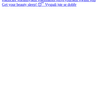
Get your beauty sleep! 😴 Vyspali jste se dobře