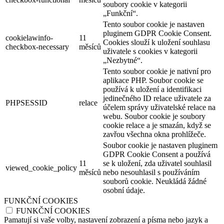
soubory cookie v kategorii
„Funkční“.
Tento soubor cookie je nastaven
pluginem GDPR Cookie Consent.
cookielawinfo-
11
Cookies slouží k uložení souhlasu
checkbox-necessary
měsíců
uživatele s cookies v kategorii
„Nezbytné“.
Tento soubor cookie je nativní pro
aplikace PHP. Soubor cookie se
používá k uložení a identifikaci
jedinečného ID relace uživatele za
PHPSESSID
relace
účelem správy uživatelské relace na
webu. Soubor cookie je soubory
cookie relace a je smazán, když se
zavřou všechna okna prohlížeče.
Soubor cookie je nastaven pluginem
GDPR Cookie Consent a používá
11
se k uložení, zda uživatel souhlasil
viewed_cookie_policy
měsíců
nebo nesouhlasil s používáním
souborů cookie. Neukládá žádné
osobní údaje.
FUNKČNÍ COOKIES
FUNKČNÍ COOKIES
Pamatují si vaše volby, nastavení zobrazení a písma nebo jazyk a