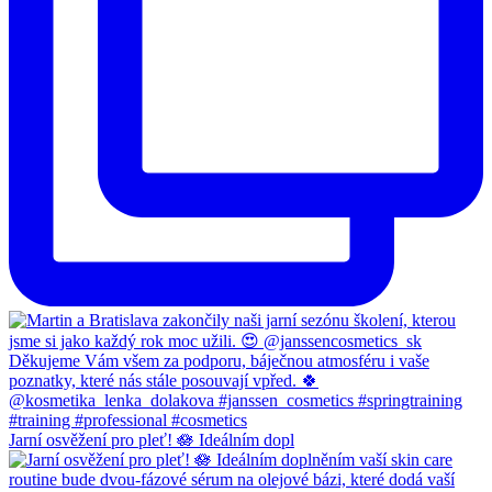
Jarní osvěžení pro pleť! 🪷 Ideálním dopl