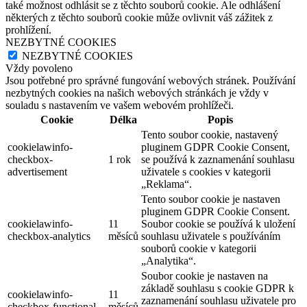
také možnost odhlásit se z těchto souborů cookie. Ale odhlášení
některých z těchto souborů cookie může ovlivnit váš zážitek z
prohlížení.
NEZBYTNÉ COOKIES
NEZBYTNÉ COOKIES
Vždy povoleno
Jsou potřebné pro správné fungování webových stránek. Používání
nezbytných cookies na našich webových stránkách je vždy v
souladu s nastavením ve vašem webovém prohlížeči.
Cookie
Délka
Popis
Tento soubor cookie, nastavený
cookielawinfo-
pluginem GDPR Cookie Consent,
checkbox-
1 rok
se používá k zaznamenání souhlasu
advertisement
uživatele s cookies v kategorii
„Reklama“.
Tento soubor cookie je nastaven
pluginem GDPR Cookie Consent.
cookielawinfo-
11
Soubor cookie se používá k uložení
checkbox-analytics
měsíců
souhlasu uživatele s používáním
souborů cookie v kategorii
„Analytika“.
Soubor cookie je nastaven na
základě souhlasu s cookie GDPR k
cookielawinfo-
11
zaznamenání souhlasu uživatele pro
checkbox-functional
měsíců