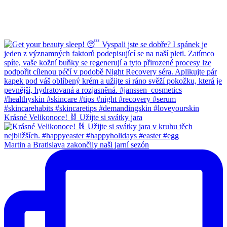
Krásné Velikonoce! 🐰 Užijte si svátky jara
Martin a Bratislava zakončily naši jarní sezón