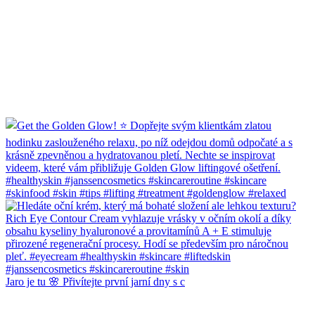
Jaro je tu 🌸 Přivítejte první jarní dny s c