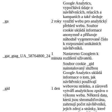
Google Analytics,
vypočítává údaje o
návštěvnících, relacích a
kampaních a také sleduje
_ga
2 roky
využití webu pro analytický
přehled webu. Soubor
cookie ukládá informace
anonymně a přiřazuje
náhodně vygenerované číslo
k rozpoznání unikátních
návštěvníků.
1
Nastaveno Googlem k
_gat_gtag_UA_58764800_24
minuta
rozlišení uživatelů.
Soubor cookie _gid
nainstalovaný službou
Google Analytics ukládá
informace o tom, jak
návštěvníci používají
webovou stránku, a zároveň
_gid
1 den
vytváří analytickou zprávu o
výkonu webu. Některá data,
která jsou shromažďována,
zahrnují počet návštěvníků,
jejich zdroj a stránky, které