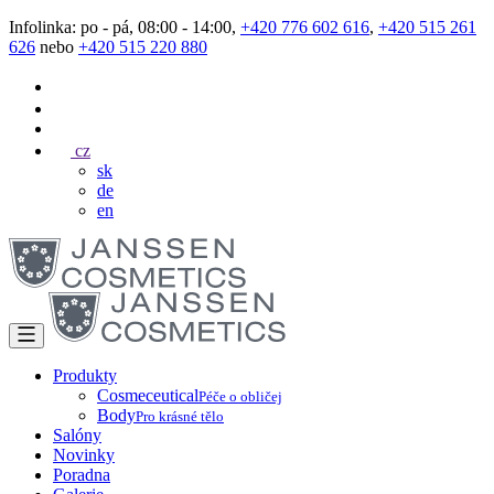
Infolinka: po - pá, 08:00 - 14:00,
+420 776 602 616
,
+420 515 261
626
nebo
+420 515 220 880
cz
sk
de
en
Produkty
Cosmeceutical
Péče o obličej
Body
Pro krásné tělo
Salóny
Novinky
Poradna