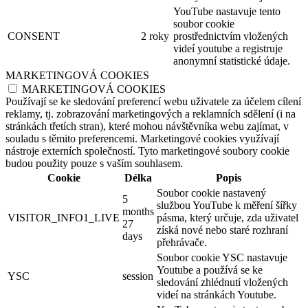
YouTube nastavuje tento
soubor cookie
CONSENT
2 roky
prostřednictvím vložených
videí youtube a registruje
anonymní statistické údaje.
MARKETINGOVÁ COOKIES
MARKETINGOVÁ COOKIES
Používají se ke sledování preferencí webu uživatele za účelem cílení
reklamy, tj. zobrazování marketingových a reklamních sdělení (i na
stránkách třetích stran), které mohou návštěvníka webu zajímat, v
souladu s těmito preferencemi. Marketingové cookies využívají
nástroje externích společností. Tyto marketingové soubory cookie
budou použity pouze s vaším souhlasem.
Cookie
Délka
Popis
Soubor cookie nastavený
5
službou YouTube k měření šířky
months
VISITOR_INFO1_LIVE
pásma, který určuje, zda uživatel
27
získá nové nebo staré rozhraní
days
přehrávače.
Soubor cookie YSC nastavuje
Youtube a používá se ke
YSC
session
sledování zhlédnutí vložených
videí na stránkách Youtube.