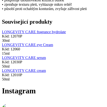
• podporuje dlouhověkost kožních buněk
• zjemňuje texturu pleti, vyhlazuje mikro reliéf
• působí proti ochablým konturám, zvyšuje zářivost pleti
Související produkty
LONGEVITY CARE fragrance hydrolate
Kód: 12070P
30ml
LONGEVITY CARE eye Cream
Kód: 12060
15ml
LONGEVITY CARE serum
Kód: 12030P
50ml
LONGEVITY CARE cream
Kód: 12010P
50ml
Instagram