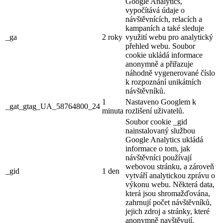
Google Analytics,
vypočítává údaje o
návštěvnících, relacích a
kampaních a také sleduje
_ga
2 roky
využití webu pro analytický
přehled webu. Soubor
cookie ukládá informace
anonymně a přiřazuje
náhodně vygenerované číslo
k rozpoznání unikátních
návštěvníků.
1
Nastaveno Googlem k
_gat_gtag_UA_58764800_24
minuta
rozlišení uživatelů.
Soubor cookie _gid
nainstalovaný službou
Google Analytics ukládá
informace o tom, jak
návštěvníci používají
webovou stránku, a zároveň
_gid
1 den
vytváří analytickou zprávu o
výkonu webu. Některá data,
která jsou shromažďována,
zahrnují počet návštěvníků,
jejich zdroj a stránky, které
anonymně navštěvují.