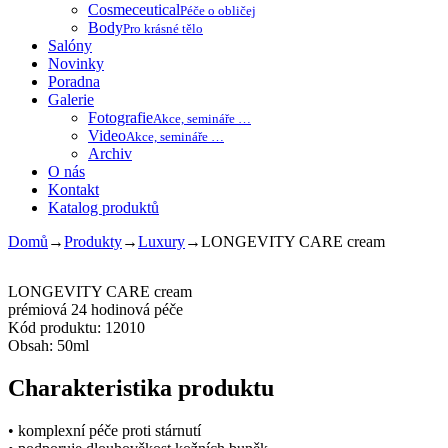
Cosmeceutical
Péče o obličej
Body
Pro krásné tělo
Salóny
Novinky
Poradna
Galerie
Fotografie
Akce, semináře …
Video
Akce, semináře …
Archiv
O nás
Kontakt
Katalog produktů
Domů
→
Produkty
→
Luxury
→
LONGEVITY CARE cream
LONGEVITY CARE cream
prémiová 24 hodinová péče
Kód produktu: 12010
Obsah: 50ml
Charakteristika produktu
• komplexní péče proti stárnutí