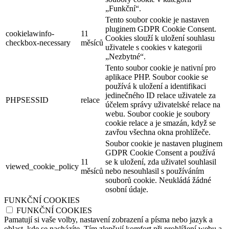
„Funkční“.
Tento soubor cookie je nastaven
pluginem GDPR Cookie Consent.
cookielawinfo-
11
Cookies slouží k uložení souhlasu
checkbox-necessary
měsíců
uživatele s cookies v kategorii
„Nezbytné“.
Tento soubor cookie je nativní pro
aplikace PHP. Soubor cookie se
používá k uložení a identifikaci
jedinečného ID relace uživatele za
PHPSESSID
relace
účelem správy uživatelské relace na
webu. Soubor cookie je soubory
cookie relace a je smazán, když se
zavřou všechna okna prohlížeče.
Soubor cookie je nastaven pluginem
GDPR Cookie Consent a používá
11
se k uložení, zda uživatel souhlasil
viewed_cookie_policy
měsíců
nebo nesouhlasil s používáním
souborů cookie. Neukládá žádné
osobní údaje.
FUNKČNÍ COOKIES
FUNKČNÍ COOKIES
Pamatují si vaše volby, nastavení zobrazení a písma nebo jazyk a
oblast, kde se nacházíte. Tím zlepšují komfort při prohlížení webu a