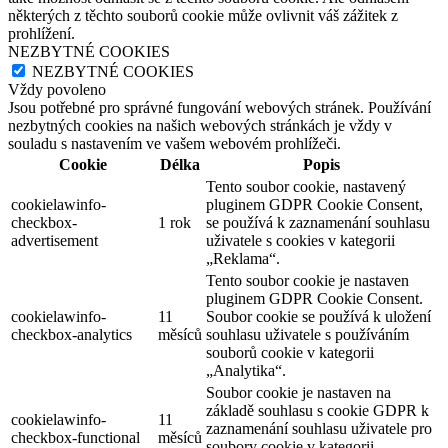
některých z těchto souborů cookie může ovlivnit váš zážitek z
prohlížení.
NEZBYTNÉ COOKIES
NEZBYTNÉ COOKIES
Vždy povoleno
Jsou potřebné pro správné fungování webových stránek. Používání
nezbytných cookies na našich webových stránkách je vždy v
souladu s nastavením ve vašem webovém prohlížeči.
Cookie
Délka
Popis
Tento soubor cookie, nastavený
cookielawinfo-
pluginem GDPR Cookie Consent,
checkbox-
1 rok
se používá k zaznamenání souhlasu
advertisement
uživatele s cookies v kategorii
„Reklama“.
Tento soubor cookie je nastaven
pluginem GDPR Cookie Consent.
cookielawinfo-
11
Soubor cookie se používá k uložení
checkbox-analytics
měsíců
souhlasu uživatele s používáním
souborů cookie v kategorii
„Analytika“.
Soubor cookie je nastaven na
základě souhlasu s cookie GDPR k
cookielawinfo-
11
zaznamenání souhlasu uživatele pro
checkbox-functional
měsíců
soubory cookie v kategorii