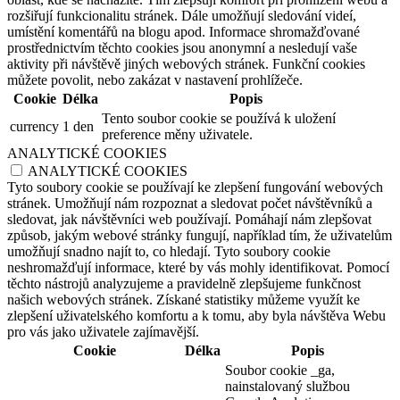
rozšiřují funkcionalitu stránek. Dále umožňují sledování videí,
umístění komentářů na blogu apod. Informace shromažďované
prostřednictvím těchto cookies jsou anonymní a nesledují vaše
aktivity při návštěvě jiných webových stránek. Funkční cookies
můžete povolit, nebo zakázat v nastavení prohlížeče.
Cookie
Délka
Popis
Tento soubor cookie se používá k uložení
currency
1 den
preference měny uživatele.
ANALYTICKÉ COOKIES
ANALYTICKÉ COOKIES
Tyto soubory cookie se používají ke zlepšení fungování webových
stránek. Umožňují nám rozpoznat a sledovat počet návštěvníků a
sledovat, jak návštěvníci web používají. Pomáhají nám zlepšovat
způsob, jakým webové stránky fungují, například tím, že uživatelům
umožňují snadno najít to, co hledají. Tyto soubory cookie
neshromažďují informace, které by vás mohly identifikovat. Pomocí
těchto nástrojů analyzujeme a pravidelně zlepšujeme funkčnost
našich webových stránek. Získané statistiky můžeme využít ke
zlepšení uživatelského komfortu a k tomu, aby byla návštěva Webu
pro vás jako uživatele zajímavější.
Cookie
Délka
Popis
Soubor cookie _ga,
nainstalovaný službou