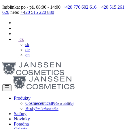
Infolinka: po - pá, 08:00 - 14:00,
+420 776 602 616
,
+420 515 261
626
nebo
+420 515 220 880
cz
sk
de
en
Produkty
Cosmeceutical
Péče o obličej
Body
Pro krásné tělo
Salóny
Novinky
Poradna