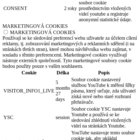
soubor cookie
CONSENT
2 roky
prostřednictvím vložených
videí youtube a registruje
anonymní statistické údaje.
MARKETINGOVÁ COOKIES
MARKETINGOVÁ COOKIES
Používají se ke sledování preferencí webu uživatele za účelem cílení
reklamy, tj. zobrazování marketingových a reklamních sdělení (i na
stránkách třetích stran), které mohou návštěvníka webu zajímat, v
souladu s těmito preferencemi. Marketingové cookies využívají
nástroje externích společností. Tyto marketingové soubory cookie
budou použity pouze s vaším souhlasem.
Cookie
Délka
Popis
Soubor cookie nastavený
5
službou YouTube k měření šířky
months
VISITOR_INFO1_LIVE
pásma, který určuje, zda uživatel
27
získá nové nebo staré rozhraní
days
přehrávače.
Soubor cookie YSC nastavuje
Youtube a používá se ke
YSC
session
sledování zhlédnutí vložených
videí na stránkách Youtube.
YouTube nastavuje tento soubor
cookie tak, aby ukládal