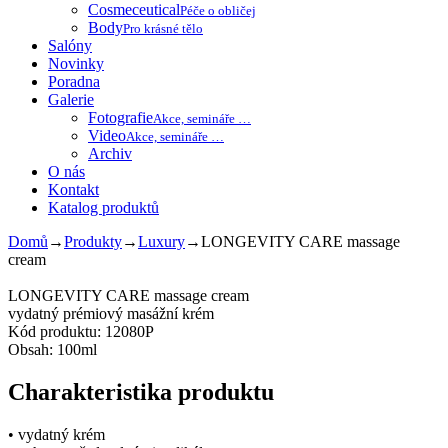
Cosmeceutical
Péče o obličej
Body
Pro krásné tělo
Salóny
Novinky
Poradna
Galerie
Fotografie
Akce, semináře …
Video
Akce, semináře …
Archiv
O nás
Kontakt
Katalog produktů
Domů
→
Produkty
→
Luxury
→
LONGEVITY CARE massage
cream
LONGEVITY CARE massage cream
vydatný prémiový masážní krém
Kód produktu: 12080P
Obsah: 100ml
Charakteristika produktu
• vydatný krém