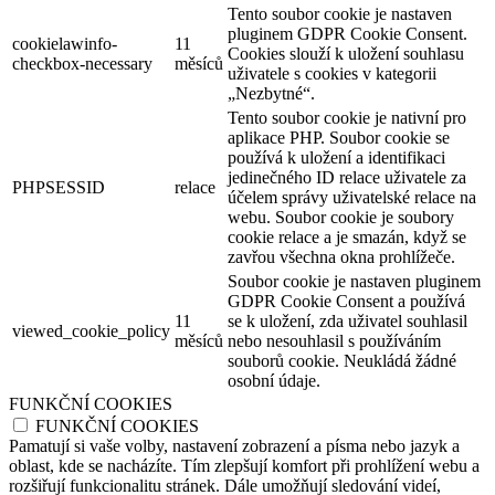
Tento soubor cookie je nastaven
pluginem GDPR Cookie Consent.
cookielawinfo-
11
Cookies slouží k uložení souhlasu
checkbox-necessary
měsíců
uživatele s cookies v kategorii
„Nezbytné“.
Tento soubor cookie je nativní pro
aplikace PHP. Soubor cookie se
používá k uložení a identifikaci
jedinečného ID relace uživatele za
PHPSESSID
relace
účelem správy uživatelské relace na
webu. Soubor cookie je soubory
cookie relace a je smazán, když se
zavřou všechna okna prohlížeče.
Soubor cookie je nastaven pluginem
GDPR Cookie Consent a používá
11
se k uložení, zda uživatel souhlasil
viewed_cookie_policy
měsíců
nebo nesouhlasil s používáním
souborů cookie. Neukládá žádné
osobní údaje.
FUNKČNÍ COOKIES
FUNKČNÍ COOKIES
Pamatují si vaše volby, nastavení zobrazení a písma nebo jazyk a
oblast, kde se nacházíte. Tím zlepšují komfort při prohlížení webu a
rozšiřují funkcionalitu stránek. Dále umožňují sledování videí,