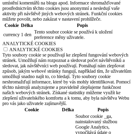
umístění komentářů na blogu apod. Informace shromažďované
prostřednictvím těchto cookies jsou anonymní a nesledují vaše
aktivity při návštěvě jiných webových stránek. Funkční cookies
můžete povolit, nebo zakázat v nastavení prohlížeče.
Cookie
Délka
Popis
Tento soubor cookie se používá k uložení
currency
1 den
preference měny uživatele.
ANALYTICKÉ COOKIES
ANALYTICKÉ COOKIES
Tyto soubory cookie se používají ke zlepšení fungování webových
stránek. Umožňují nám rozpoznat a sledovat počet návštěvníků a
sledovat, jak návštěvníci web používají. Pomáhají nám zlepšovat
způsob, jakým webové stránky fungují, například tím, že uživatelům
umožňují snadno najít to, co hledají. Tyto soubory cookie
neshromažďují informace, které by vás mohly identifikovat. Pomocí
těchto nástrojů analyzujeme a pravidelně zlepšujeme funkčnost
našich webových stránek. Získané statistiky můžeme využít ke
zlepšení uživatelského komfortu a k tomu, aby byla návštěva Webu
pro vás jako uživatele zajímavější.
Cookie
Délka
Popis
Soubor cookie _ga,
nainstalovaný službou
Google Analytics,
vypočítává údaje o