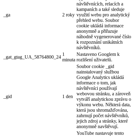
návštěvnících, relacích a
kampaních a také sleduje
_ga
2 roky
využití webu pro analytický
přehled webu. Soubor
cookie ukládá informace
anonymně a přiřazuje
náhodně vygenerované číslo
k rozpoznání unikátních
návštěvníků.
1
Nastaveno Googlem k
_gat_gtag_UA_58764800_24
minuta
rozlišení uživatelů.
Soubor cookie _gid
nainstalovaný službou
Google Analytics ukládá
informace o tom, jak
návštěvníci používají
webovou stránku, a zároveň
_gid
1 den
vytváří analytickou zprávu o
výkonu webu. Některá data,
která jsou shromažďována,
zahrnují počet návštěvníků,
jejich zdroj a stránky, které
anonymně navštěvují.
YouTube nastavuje tento