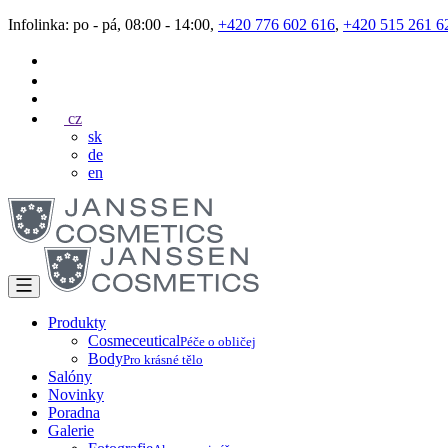
Infolinka: po - pá, 08:00 - 14:00,
+420 776 602 616
,
+420 515 261 6
cz
sk
de
en
Produkty
Cosmeceutical
Péče o obličej
Body
Pro krásné tělo
Salóny
Novinky
Poradna
Galerie