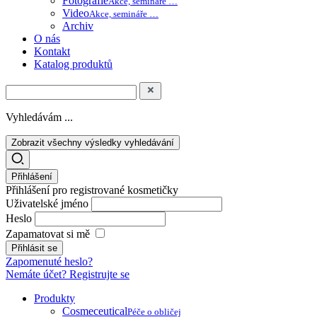
Fotografie
Akce, semináře …
Video
Akce, semináře …
Archiv
O nás
Kontakt
Katalog produktů
Vyhledávám ...
Zobrazit všechny výsledky vyhledávání
Přihlášení
Přihlášení pro registrované kosmetičky
Uživatelské jméno
Heslo
Zapamatovat si mě
Zapomenuté heslo?
Nemáte účet? Registrujte se
Produkty
Cosmeceutical
Péče o obličej