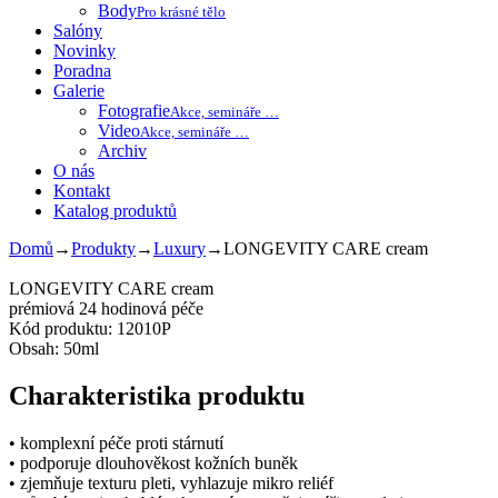
Body
Pro krásné tělo
Salóny
Novinky
Poradna
Galerie
Fotografie
Akce, semináře …
Video
Akce, semináře …
Archiv
O nás
Kontakt
Katalog produktů
Domů
→
Produkty
→
Luxury
→
LONGEVITY CARE cream
LONGEVITY CARE cream
prémiová 24 hodinová péče
Kód produktu: 12010P
Obsah: 50ml
Charakteristika produktu
• komplexní péče proti stárnutí
• podporuje dlouhověkost kožních buněk
• zjemňuje texturu pleti, vyhlazuje mikro reliéf