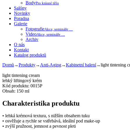
Body
Pro krásné tělo
Salóny
Novinky
Poradna
Galerie
Fotografie
Akce, semináře …
Video
Akce, semináře …
Archiv
O nás
Kontakt
Katalog produktů
Domů
→
Produkty
→
Anti-Aging
→
Kabinetní balení
→
light tintening 
light tintening cream
lehký liftingový krém
Kód produktu: 0015P
Obsah: 150 ml
Charakteristika produktu
• lehká krémová textura, s nižším obsahem tuku
• osvěžuje a rychle se vstřebává, ideální pod make-up
• zvýší pružnost, jemnost a pevnost pleti