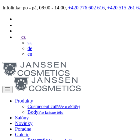
Infolinka: po - pá, 08:00 - 14:00,
+420 776 602 616
,
+420 515 261 6
cz
sk
de
en
Produkty
Cosmeceutical
Péče o obličej
Body
Pro krásné tělo
Salóny
Novinky
Poradna
Galerie