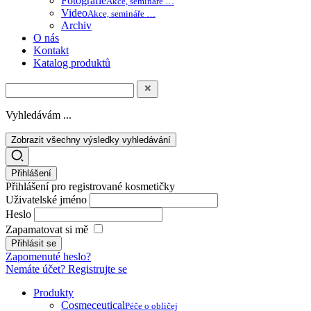
Fotografie
Akce, semináře …
Video
Akce, semináře …
Archiv
O nás
Kontakt
Katalog produktů
Vyhledávám ...
Zobrazit všechny výsledky vyhledávání
Přihlášení
Přihlášení pro registrované kosmetičky
Uživatelské jméno
Heslo
Zapamatovat si mě
Zapomenuté heslo?
Nemáte účet? Registrujte se
Produkty
Cosmeceutical
Péče o obličej