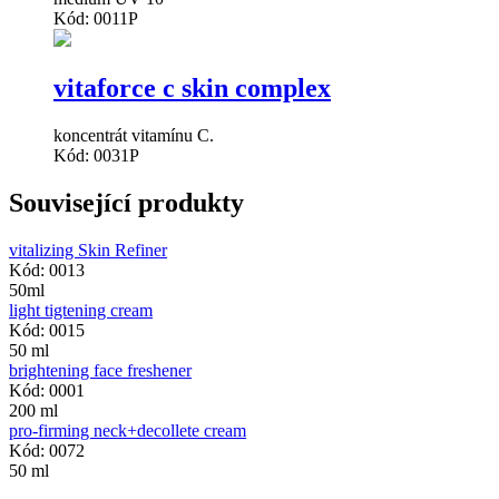
Kód: 0011P
vitaforce c skin complex
koncentrát vitamínu C.
Kód: 0031P
Související produkty
vitalizing Skin Refiner
Kód: 0013
50ml
light tigtening cream
Kód: 0015
50 ml
brightening face freshener
Kód: 0001
200 ml
pro-firming neck+decollete cream
Kód: 0072
50 ml