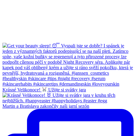
Krásné Velikonoce!
Užijte si svátky jara
Martin a Bratislava zakončily naši jarní sezón