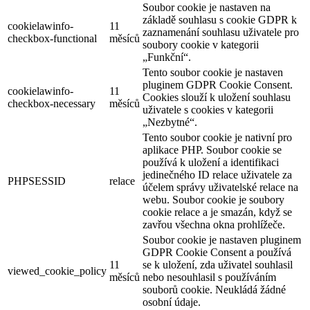
Soubor cookie je nastaven na
základě souhlasu s cookie GDPR k
cookielawinfo-
11
zaznamenání souhlasu uživatele pro
checkbox-functional
měsíců
soubory cookie v kategorii
„Funkční“.
Tento soubor cookie je nastaven
pluginem GDPR Cookie Consent.
cookielawinfo-
11
Cookies slouží k uložení souhlasu
checkbox-necessary
měsíců
uživatele s cookies v kategorii
„Nezbytné“.
Tento soubor cookie je nativní pro
aplikace PHP. Soubor cookie se
používá k uložení a identifikaci
jedinečného ID relace uživatele za
PHPSESSID
relace
účelem správy uživatelské relace na
webu. Soubor cookie je soubory
cookie relace a je smazán, když se
zavřou všechna okna prohlížeče.
Soubor cookie je nastaven pluginem
GDPR Cookie Consent a používá
11
se k uložení, zda uživatel souhlasil
viewed_cookie_policy
měsíců
nebo nesouhlasil s používáním
souborů cookie. Neukládá žádné
osobní údaje.