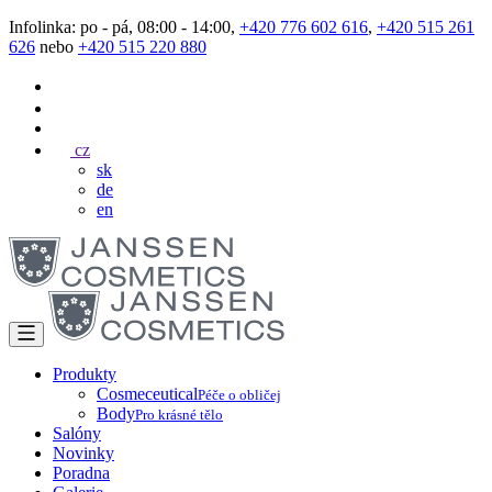
Infolinka: po - pá, 08:00 - 14:00,
+420 776 602 616
,
+420 515 261
626
nebo
+420 515 220 880
cz
sk
de
en
Produkty
Cosmeceutical
Péče o obličej
Body
Pro krásné tělo
Salóny
Novinky
Poradna