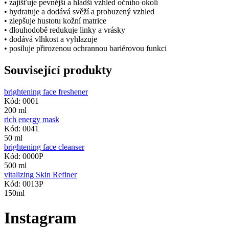
• zajišťuje pevnější a hladší vzhled očního okolí
• hydratuje a dodává svěží a probuzený vzhled
• zlepšuje hustotu kožní matrice
• dlouhodobě redukuje linky a vrásky
• dodává vlhkost a vyhlazuje
• posiluje přirozenou ochrannou bariérovou funkci
Související produkty
brightening face freshener
Kód: 0001
200 ml
rich energy mask
Kód: 0041
50 ml
brightening face cleanser
Kód: 0000P
500 ml
vitalizing Skin Refiner
Kód: 0013P
150ml
Instagram