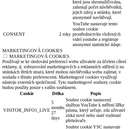
která jsou shromažďována,
zahrnují počet návštěvníků,
jejich zdroj a stránky, které
anonymně navštěvují.
YouTube nastavuje tento
soubor cookie
CONSENT
2 roky
prostřednictvím vložených
videí youtube a registruje
anonymní statistické údaje.
MARKETINGOVÁ COOKIES
MARKETINGOVÁ COOKIES
Používají se ke sledování preferencí webu uživatele za účelem cílení
reklamy, tj. zobrazování marketingových a reklamních sdělení (i na
stránkách třetích stran), které mohou návštěvníka webu zajímat, v
souladu s těmito preferencemi. Marketingové cookies využívají
nástroje externích společností. Tyto marketingové soubory cookie
budou použity pouze s vaším souhlasem.
Cookie
Délka
Popis
Soubor cookie nastavený
5
službou YouTube k měření šířky
months
VISITOR_INFO1_LIVE
pásma, který určuje, zda uživatel
27
získá nové nebo staré rozhraní
days
přehrávače.
Soubor cookie YSC nastavuje