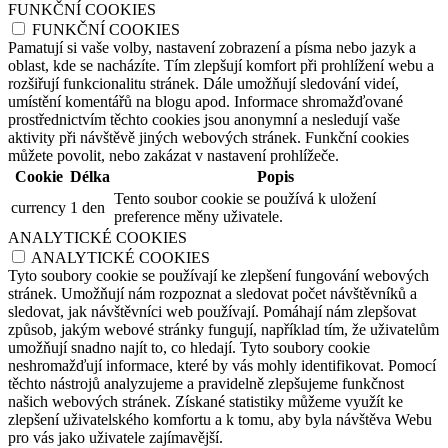
FUNKČNÍ COOKIES
FUNKČNÍ COOKIES
Pamatují si vaše volby, nastavení zobrazení a písma nebo jazyk a
oblast, kde se nacházíte. Tím zlepšují komfort při prohlížení webu a
rozšiřují funkcionalitu stránek. Dále umožňují sledování videí,
umístění komentářů na blogu apod. Informace shromažďované
prostřednictvím těchto cookies jsou anonymní a nesledují vaše
aktivity při návštěvě jiných webových stránek. Funkční cookies
můžete povolit, nebo zakázat v nastavení prohlížeče.
Cookie
Délka
Popis
Tento soubor cookie se používá k uložení
currency
1 den
preference měny uživatele.
ANALYTICKÉ COOKIES
ANALYTICKÉ COOKIES
Tyto soubory cookie se používají ke zlepšení fungování webových
stránek. Umožňují nám rozpoznat a sledovat počet návštěvníků a
sledovat, jak návštěvníci web používají. Pomáhají nám zlepšovat
způsob, jakým webové stránky fungují, například tím, že uživatelům
umožňují snadno najít to, co hledají. Tyto soubory cookie
neshromažďují informace, které by vás mohly identifikovat. Pomocí
těchto nástrojů analyzujeme a pravidelně zlepšujeme funkčnost
našich webových stránek. Získané statistiky můžeme využít ke
zlepšení uživatelského komfortu a k tomu, aby byla návštěva Webu
pro vás jako uživatele zajímavější.