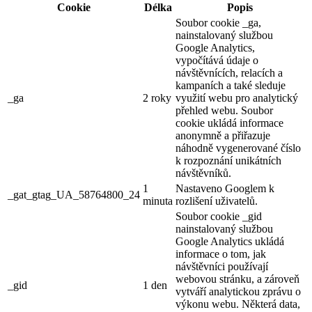
Cookie
Délka
Popis
Soubor cookie _ga,
nainstalovaný službou
Google Analytics,
vypočítává údaje o
návštěvnících, relacích a
kampaních a také sleduje
_ga
2 roky
využití webu pro analytický
přehled webu. Soubor
cookie ukládá informace
anonymně a přiřazuje
náhodně vygenerované číslo
k rozpoznání unikátních
návštěvníků.
1
Nastaveno Googlem k
_gat_gtag_UA_58764800_24
minuta
rozlišení uživatelů.
Soubor cookie _gid
nainstalovaný službou
Google Analytics ukládá
informace o tom, jak
návštěvníci používají
webovou stránku, a zároveň
_gid
1 den
vytváří analytickou zprávu o
výkonu webu. Některá data,