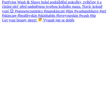
Get your beauty sleep!
Vyspali jste se dobře