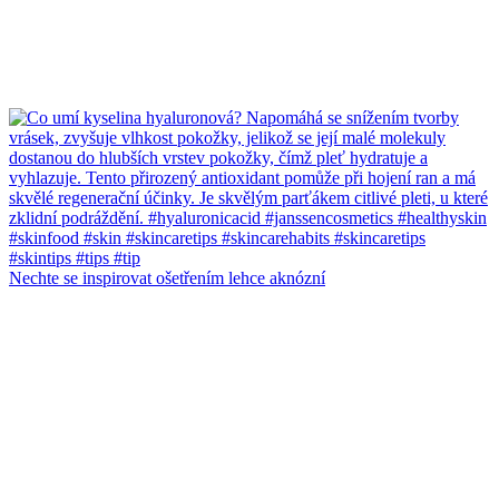
Nechte se inspirovat ošetřením lehce aknózní