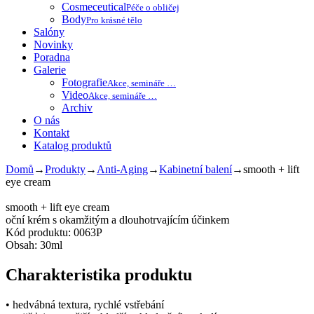
Cosmeceutical
Péče o obličej
Body
Pro krásné tělo
Salóny
Novinky
Poradna
Galerie
Fotografie
Akce, semináře …
Video
Akce, semináře …
Archiv
O nás
Kontakt
Katalog produktů
Domů
→
Produkty
→
Anti-Aging
→
Kabinetní balení
→
smooth + lift
eye cream
smooth + lift eye cream
oční krém s okamžitým a dlouhotrvajícím účinkem
Kód produktu: 0063P
Obsah: 30ml
Charakteristika produktu
• hedvábná textura, rychlé vstřebání