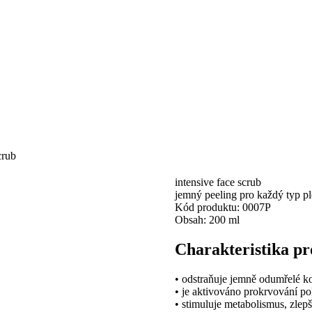
crub
intensive face scrub
jemný peeling pro každý typ pl
Kód produktu: 0007P
Obsah: 200 ml
Charakteristika p
• odstraňuje jemně odumřelé k
• je aktivováno prokrvování p
• stimuluje metabolismus, zlep