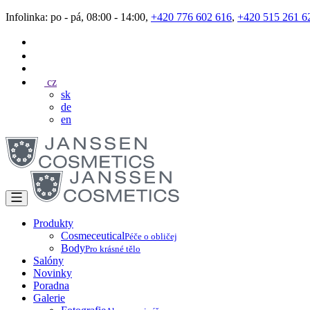
Infolinka: po - pá, 08:00 - 14:00,
+420 776 602 616
,
+420 515 261 6
cz
sk
de
en
Produkty
Cosmeceutical
Péče o obličej
Body
Pro krásné tělo
Salóny
Novinky
Poradna
Galerie