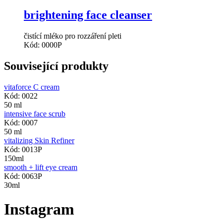
brightening face cleanser
čistící mléko pro rozzáření pleti
Kód: 0000P
Související produkty
vitaforce C cream
Kód: 0022
50 ml
intensive face scrub
Kód: 0007
50 ml
vitalizing Skin Refiner
Kód: 0013P
150ml
smooth + lift eye cream
Kód: 0063P
30ml
Instagram