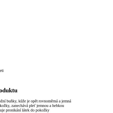
eti
roduktu
ožní buňky, kůže je opět rovnoměrná a jemná
okožky, zanechává pleť jemnou a hebkou
šuje pronikání látek do pokožky