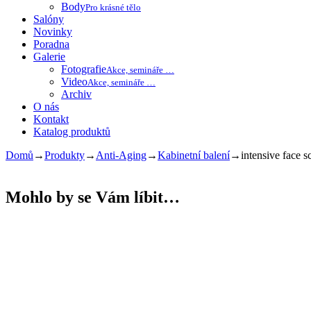
Body
Pro krásné tělo
Salóny
Novinky
Poradna
Galerie
Fotografie
Akce, semináře …
Video
Akce, semináře …
Archiv
O nás
Kontakt
Katalog produktů
Domů
→
Produkty
→
Anti-Aging
→
Kabinetní balení
→
intensive face s
Mohlo by se Vám líbit…