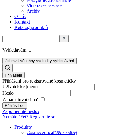
Fotografie
Akce, semináře …
Video
Akce, semináře …
Archiv
O nás
Kontakt
Katalog produktů
Vyhledávám ...
Zobrazit všechny výsledky vyhledávání
Přihlášení
Přihlášení pro registrované kosmetičky
Uživatelské jméno
Heslo
Zapamatovat si mě
Zapomenuté heslo?
Nemáte účet? Registrujte se
Produkty
Cosmeceutical
Péče o obličej