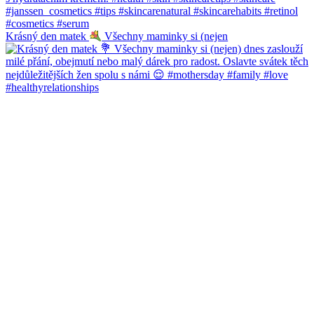
Krásný den matek
Všechny maminky si (nejen