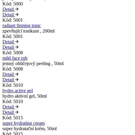
Kód: 5000
Detail
Detail
Kód: 5001
radiant firming tonic
zpevňující tonikum , 200ml
Kód: 5001
Detail
Detail
Kód: 5008
mild face rub
jemný obličejový peeling , 50ml
Kód: 5008
Detail
Detail
Kód: 5010
hydro active gel
hydro aktivní gel, 50ml
Kód: 5010
Detail
Detail
Kód: 5015
super hydrating cream
super hydratační krém, 50ml
Kód: 5015