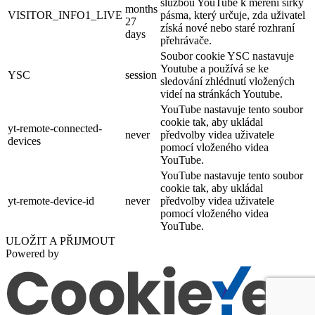
službou YouTube k měření šířky
months
VISITOR_INFO1_LIVE
pásma, který určuje, zda uživatel
27
získá nové nebo staré rozhraní
days
přehrávače.
Soubor cookie YSC nastavuje
Youtube a používá se ke
YSC
session
sledování zhlédnutí vložených
videí na stránkách Youtube.
YouTube nastavuje tento soubor
cookie tak, aby ukládal
yt-remote-connected-
never
předvolby videa uživatele
devices
pomocí vloženého videa
YouTube.
YouTube nastavuje tento soubor
cookie tak, aby ukládal
yt-remote-device-id
never
předvolby videa uživatele
pomocí vloženého videa
YouTube.
ULOŽIT A PŘIJMOUT
Powered by