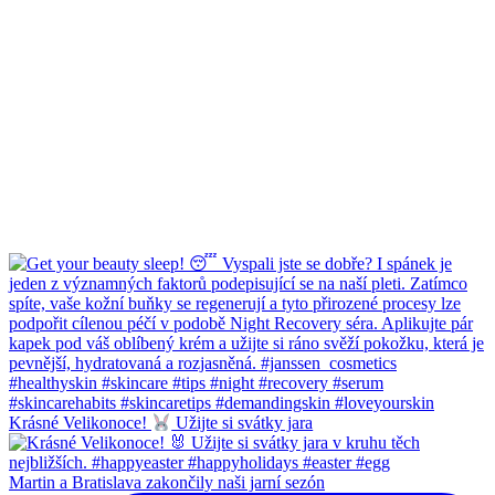
Krásné Velikonoce!
Užijte si svátky jara
Martin a Bratislava zakončily naši jarní sezón