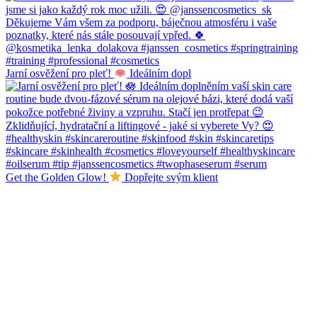
Jarní osvěžení pro pleť!
Ideálním dopl
Get the Golden Glow!
Dopřejte svým klient