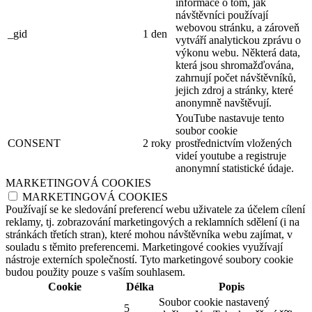
informace o tom, jak
návštěvníci používají
webovou stránku, a zároveň
_gid
1 den
vytváří analytickou zprávu o
výkonu webu. Některá data,
která jsou shromažďována,
zahrnují počet návštěvníků,
jejich zdroj a stránky, které
anonymně navštěvují.
YouTube nastavuje tento
soubor cookie
CONSENT
2 roky
prostřednictvím vložených
videí youtube a registruje
anonymní statistické údaje.
MARKETINGOVÁ COOKIES
MARKETINGOVÁ COOKIES
Používají se ke sledování preferencí webu uživatele za účelem cílení
reklamy, tj. zobrazování marketingových a reklamních sdělení (i na
stránkách třetích stran), které mohou návštěvníka webu zajímat, v
souladu s těmito preferencemi. Marketingové cookies využívají
nástroje externích společností. Tyto marketingové soubory cookie
budou použity pouze s vaším souhlasem.
Cookie
Délka
Popis
Soubor cookie nastavený
5