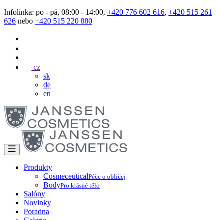
Infolinka: po - pá, 08:00 - 14:00,
+420 776 602 616
,
+420 515 261
626
nebo
+420 515 220 880
cz
sk
de
en
Produkty
Cosmeceutical
Péče o obličej
Body
Pro krásné tělo
Salóny
Novinky
Poradna