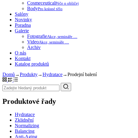
Cosmeceutical
Péče o obličej
Body
Pro krásné tělo
Salóny
Novinky
Poradna
Galerie
Fotografie
Akce, semináře …
Video
Akce, semináře …
Archiv
O nás
Kontakt
Katalog produktů
Domů
→
Produkty
→
Hydratace
→
Prodejní balení
Produktové řady
Hydratace
Zklidnění
Normalizing
Balancing
Anti-Aging