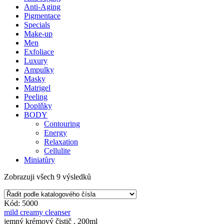
Anti-Aging
Pigmentace
Specials
Make-up
Men
Exfoliace
Luxury
Ampulky
Masky
Matrigel
Peeling
Doplňky
BODY
Contouring
Energy
Relaxation
Cellulite
Miniatůry
Zobrazuji všech 9 výsledků
Kód: 5000
mild creamy cleanser
jemný krémový čistič , 200ml