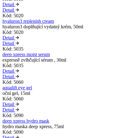
Detail
Detail
Kód: 5020
hyaluron3 replenish cream
hyaluron3 doplňující vydatný krém, 50ml
Kód: 5020
Detail
Detail
Kód: 5035
deep xpress moist serum
expresně zvlhčující sérum , 30ml
Kód: 5035
Detail
Detail
Kód: 5060
aqualift eye gel
oční gel, 15ml
Kód: 5060
Detail
Detail
Kód: 5090
deep xpress hydro mask
hydro maska deep xpress, 75ml
Kód: 5090
Detail