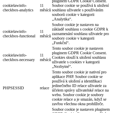
pluginem GDPR Cookie Consent.
cookielawinfo-
11
Soubor cookie se používá k uložení
checkbox-analytics
měsíců
souhlasu uživatele s používáním
souborů cookie v kategorii
„Analytika“.
Soubor cookie je nastaven na
základě souhlasu s cookie GDPR k
cookielawinfo-
11
zaznamenání souhlasu uživatele pro
checkbox-functional
měsíců
soubory cookie v kategorii
„Funkční“.
Tento soubor cookie je nastaven
pluginem GDPR Cookie Consent.
cookielawinfo-
11
Cookies slouží k uložení souhlasu
checkbox-necessary
měsíců
uživatele s cookies v kategorii
„Nezbytné“.
Tento soubor cookie je nativní pro
aplikace PHP. Soubor cookie se
používá k uložení a identifikaci
jedinečného ID relace uživatele za
PHPSESSID
relace
účelem správy uživatelské relace na
webu. Soubor cookie je soubory
cookie relace a je smazán, když se
zavřou všechna okna prohlížeče.
Soubor cookie je nastaven pluginem