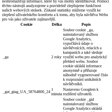
neshromažďují informace, které by vás mohly identifikovat. Pomocí
těchto nástrojů analyzujeme a pravidelně zlepšujeme funkčnost
našich webových stránek. Získané statistiky můžeme využít ke
zlepšení uživatelského komfortu a k tomu, aby byla návštěva Webu
pro vás jako uživatele zajímavější.
Cookie
Délka
Popis
Soubor cookie _ga,
nainstalovaný službou
Google Analytics,
vypočítává údaje o
návštěvnících, relacích a
kampaních a také sleduje
_ga
2 roky
využití webu pro analytický
přehled webu. Soubor
cookie ukládá informace
anonymně a přiřazuje
náhodně vygenerované číslo
k rozpoznání unikátních
návštěvníků.
1
Nastaveno Googlem k
_gat_gtag_UA_58764800_24
minuta
rozlišení uživatelů.
Soubor cookie _gid
nainstalovaný službou
Google Analytics ukládá