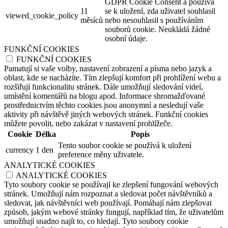
GDPR Cookie Consent a používá
11
se k uložení, zda uživatel souhlasil
viewed_cookie_policy
měsíců
nebo nesouhlasil s používáním
souborů cookie. Neukládá žádné
osobní údaje.
FUNKČNÍ COOKIES
FUNKČNÍ COOKIES
Pamatují si vaše volby, nastavení zobrazení a písma nebo jazyk a
oblast, kde se nacházíte. Tím zlepšují komfort při prohlížení webu a
rozšiřují funkcionalitu stránek. Dále umožňují sledování videí,
umístění komentářů na blogu apod. Informace shromažďované
prostřednictvím těchto cookies jsou anonymní a nesledují vaše
aktivity při návštěvě jiných webových stránek. Funkční cookies
můžete povolit, nebo zakázat v nastavení prohlížeče.
Cookie
Délka
Popis
Tento soubor cookie se používá k uložení
currency
1 den
preference měny uživatele.
ANALYTICKÉ COOKIES
ANALYTICKÉ COOKIES
Tyto soubory cookie se používají ke zlepšení fungování webových
stránek. Umožňují nám rozpoznat a sledovat počet návštěvníků a
sledovat, jak návštěvníci web používají. Pomáhají nám zlepšovat
způsob, jakým webové stránky fungují, například tím, že uživatelům
umožňují snadno najít to, co hledají. Tyto soubory cookie