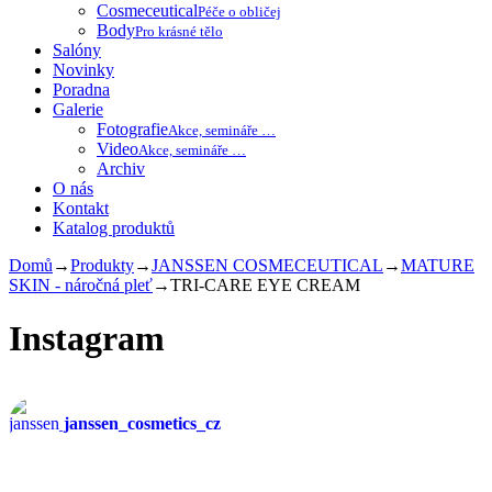
Cosmeceutical
Péče o obličej
Body
Pro krásné tělo
Salóny
Novinky
Poradna
Galerie
Fotografie
Akce, semináře …
Video
Akce, semináře …
Archiv
O nás
Kontakt
Katalog produktů
Domů
→
Produkty
→
JANSSEN COSMECEUTICAL
→
MATURE
SKIN - náročná pleť
→
TRI-CARE EYE CREAM
Instagram
janssen_cosmetics_cz