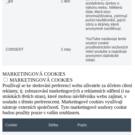
_gid
1 den
analytickou zprávu o
výkonu webu. Některá
data, která jsou
shromažďována, zahrnují
počet návštěvníků, jejich
zdroj a stránky, které
anonymně navštěvují.
YouTube nastavuje tento
soubor cookie
prostřednictvím vložených
CONSENT
2 roky
videí youtube a registruje
anonymní statistické
údaje.
MARKETINGOVÁ COOKIES
MARKETINGOVÁ COOKIES
Používají se ke sledování preferencí webu uživatele za účelem cílení
reklamy, tj. zobrazování marketingových a reklamních sdělení (i na
stránkách třetích stran), které mohou návštěvníka webu zajímat, v
souladu s těmito preferencemi. Marketingové cookies využívají
nástroje externích společností. Tyto marketingové soubory cookie
budou použity pouze s vaším souhlasem.
Cookie
Délka
Popis