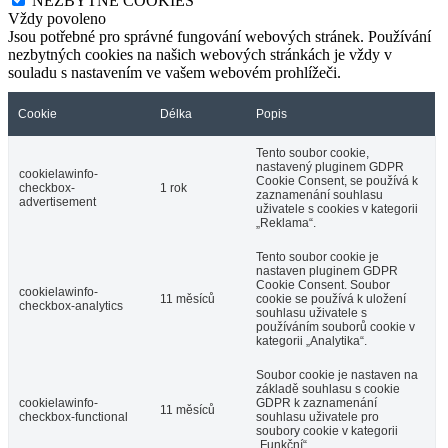
NEZBYTNÉ COOKIES
Vždy povoleno
Jsou potřebné pro správné fungování webových stránek. Používání
nezbytných cookies na našich webových stránkách je vždy v
souladu s nastavením ve vašem webovém prohlížeči.
Cookie
Délka
Popis
Tento soubor cookie,
nastavený pluginem GDPR
cookielawinfo-
Cookie Consent, se používá k
checkbox-
1 rok
zaznamenání souhlasu
advertisement
uživatele s cookies v kategorii
„Reklama“.
Tento soubor cookie je
nastaven pluginem GDPR
Cookie Consent. Soubor
cookielawinfo-
11 měsíců
cookie se používá k uložení
checkbox-analytics
souhlasu uživatele s
používáním souborů cookie v
kategorii „Analytika“.
Soubor cookie je nastaven na
základě souhlasu s cookie
cookielawinfo-
GDPR k zaznamenání
11 měsíců
checkbox-functional
souhlasu uživatele pro
soubory cookie v kategorii
„Funkční“.