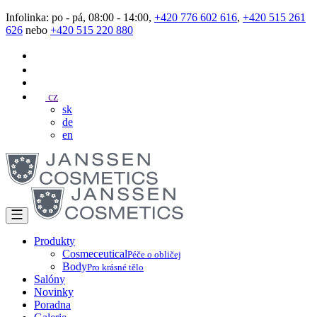
Infolinka: po - pá, 08:00 - 14:00,
+420 776 602 616
,
+420 515 261
626
nebo
+420 515 220 880
cz
sk
de
en
Produkty
Cosmeceutical
Péče o obličej
Body
Pro krásné tělo
Salóny
Novinky
Poradna