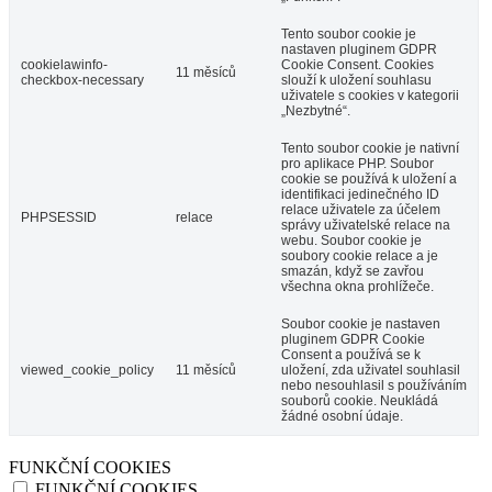
Tento soubor cookie je
nastaven pluginem GDPR
cookielawinfo-
Cookie Consent. Cookies
11 měsíců
checkbox-necessary
slouží k uložení souhlasu
uživatele s cookies v kategorii
„Nezbytné“.
Tento soubor cookie je nativní
pro aplikace PHP. Soubor
cookie se používá k uložení a
identifikaci jedinečného ID
relace uživatele za účelem
PHPSESSID
relace
správy uživatelské relace na
webu. Soubor cookie je
soubory cookie relace a je
smazán, když se zavřou
všechna okna prohlížeče.
Soubor cookie je nastaven
pluginem GDPR Cookie
Consent a používá se k
viewed_cookie_policy
11 měsíců
uložení, zda uživatel souhlasil
nebo nesouhlasil s používáním
souborů cookie. Neukládá
žádné osobní údaje.
FUNKČNÍ COOKIES
FUNKČNÍ COOKIES