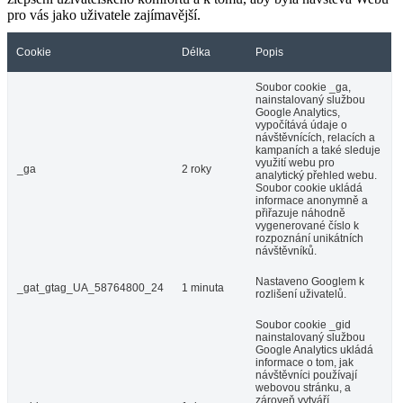
pro vás jako uživatele zajímavější.
Cookie
Délka
Popis
Soubor cookie _ga,
nainstalovaný službou
Google Analytics,
vypočítává údaje o
návštěvnících, relacích a
kampaních a také sleduje
využití webu pro
_ga
2 roky
analytický přehled webu.
Soubor cookie ukládá
informace anonymně a
přiřazuje náhodně
vygenerované číslo k
rozpoznání unikátních
návštěvníků.
Nastaveno Googlem k
_gat_gtag_UA_58764800_24
1 minuta
rozlišení uživatelů.
Soubor cookie _gid
nainstalovaný službou
Google Analytics ukládá
informace o tom, jak
návštěvníci používají
webovou stránku, a
zároveň vytváří