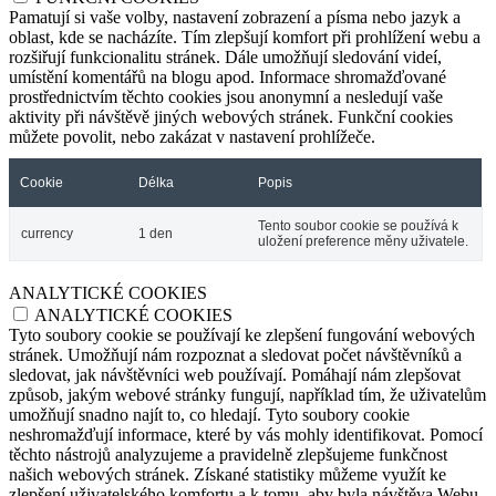
Pamatují si vaše volby, nastavení zobrazení a písma nebo jazyk a
oblast, kde se nacházíte. Tím zlepšují komfort při prohlížení webu a
rozšiřují funkcionalitu stránek. Dále umožňují sledování videí,
umístění komentářů na blogu apod. Informace shromažďované
prostřednictvím těchto cookies jsou anonymní a nesledují vaše
aktivity při návštěvě jiných webových stránek. Funkční cookies
můžete povolit, nebo zakázat v nastavení prohlížeče.
Cookie
Délka
Popis
Tento soubor cookie se používá k
currency
1 den
uložení preference měny uživatele.
ANALYTICKÉ COOKIES
ANALYTICKÉ COOKIES
Tyto soubory cookie se používají ke zlepšení fungování webových
stránek. Umožňují nám rozpoznat a sledovat počet návštěvníků a
sledovat, jak návštěvníci web používají. Pomáhají nám zlepšovat
způsob, jakým webové stránky fungují, například tím, že uživatelům
umožňují snadno najít to, co hledají. Tyto soubory cookie
neshromažďují informace, které by vás mohly identifikovat. Pomocí
těchto nástrojů analyzujeme a pravidelně zlepšujeme funkčnost
našich webových stránek. Získané statistiky můžeme využít ke
zlepšení uživatelského komfortu a k tomu, aby byla návštěva Webu