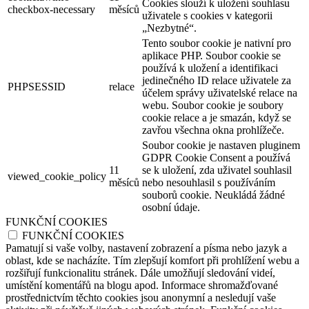
Cookies slouží k uložení souhlasu
checkbox-necessary
měsíců
uživatele s cookies v kategorii
„Nezbytné“.
Tento soubor cookie je nativní pro
aplikace PHP. Soubor cookie se
používá k uložení a identifikaci
jedinečného ID relace uživatele za
PHPSESSID
relace
účelem správy uživatelské relace na
webu. Soubor cookie je soubory
cookie relace a je smazán, když se
zavřou všechna okna prohlížeče.
Soubor cookie je nastaven pluginem
GDPR Cookie Consent a používá
11
se k uložení, zda uživatel souhlasil
viewed_cookie_policy
měsíců
nebo nesouhlasil s používáním
souborů cookie. Neukládá žádné
osobní údaje.
FUNKČNÍ COOKIES
FUNKČNÍ COOKIES
Pamatují si vaše volby, nastavení zobrazení a písma nebo jazyk a
oblast, kde se nacházíte. Tím zlepšují komfort při prohlížení webu a
rozšiřují funkcionalitu stránek. Dále umožňují sledování videí,
umístění komentářů na blogu apod. Informace shromažďované
prostřednictvím těchto cookies jsou anonymní a nesledují vaše