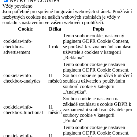
NEZBYTNÉ COOKIES
Vždy povoleno
Jsou potřebné pro správné fungování webových stránek. Používání
nezbytných cookies na našich webových stránkách je vždy v
souladu s nastavením ve vašem webovém prohlížeči.
Cookie
Délka
Popis
Tento soubor cookie, nastavený
cookielawinfo-
pluginem GDPR Cookie Consent,
checkbox-
1 rok
se používá k zaznamenání souhlasu
advertisement
uživatele s cookies v kategorii
„Reklama“.
Tento soubor cookie je nastaven
pluginem GDPR Cookie Consent.
cookielawinfo-
11
Soubor cookie se používá k uložení
checkbox-analytics
měsíců
souhlasu uživatele s používáním
souborů cookie v kategorii
„Analytika“.
Soubor cookie je nastaven na
základě souhlasu s cookie GDPR k
cookielawinfo-
11
zaznamenání souhlasu uživatele pro
checkbox-functional
měsíců
soubory cookie v kategorii
„Funkční“.
Tento soubor cookie je nastaven
pluginem GDPR Cookie Consent.
cookielawinfo-
11