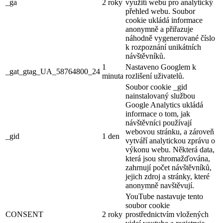
_ga
2 roky
využití webu pro analytický
přehled webu. Soubor
cookie ukládá informace
anonymně a přiřazuje
náhodně vygenerované číslo
k rozpoznání unikátních
návštěvníků.
1
Nastaveno Googlem k
_gat_gtag_UA_58764800_24
minuta
rozlišení uživatelů.
Soubor cookie _gid
nainstalovaný službou
Google Analytics ukládá
informace o tom, jak
návštěvníci používají
webovou stránku, a zároveň
_gid
1 den
vytváří analytickou zprávu o
výkonu webu. Některá data,
která jsou shromažďována,
zahrnují počet návštěvníků,
jejich zdroj a stránky, které
anonymně navštěvují.
YouTube nastavuje tento
soubor cookie
CONSENT
2 roky
prostřednictvím vložených