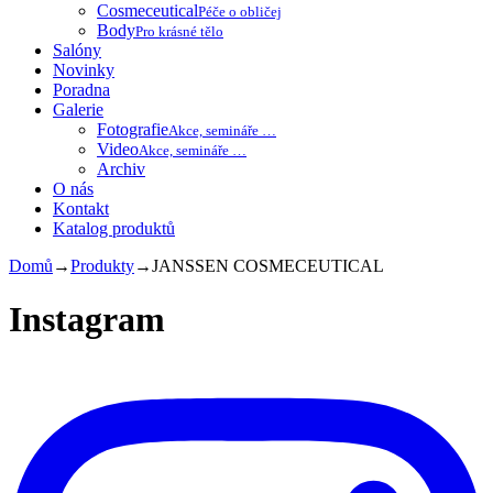
Cosmeceutical
Péče o obličej
Body
Pro krásné tělo
Salóny
Novinky
Poradna
Galerie
Fotografie
Akce, semináře …
Video
Akce, semináře …
Archiv
O nás
Kontakt
Katalog produktů
Domů
→
Produkty
→
JANSSEN COSMECEUTICAL
Instagram