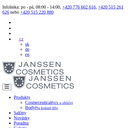
Infolinka: po - pá, 08:00 - 14:00,
+420 776 602 616
,
+420 515 261
626
nebo
+420 515 220 880
cz
sk
de
en
Produkty
Cosmeceutical
Péče o obličej
Body
Pro krásné tělo
Salóny
Novinky
Poradna