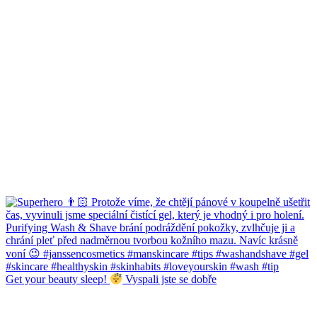
Get your beauty sleep!
Vyspali jste se dobře