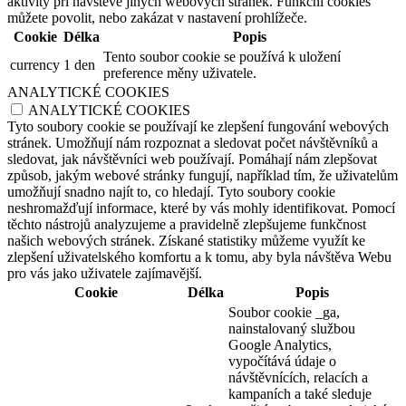
aktivity při návštěvě jiných webových stránek. Funkční cookies
můžete povolit, nebo zakázat v nastavení prohlížeče.
Cookie
Délka
Popis
Tento soubor cookie se používá k uložení
currency
1 den
preference měny uživatele.
ANALYTICKÉ COOKIES
ANALYTICKÉ COOKIES
Tyto soubory cookie se používají ke zlepšení fungování webových
stránek. Umožňují nám rozpoznat a sledovat počet návštěvníků a
sledovat, jak návštěvníci web používají. Pomáhají nám zlepšovat
způsob, jakým webové stránky fungují, například tím, že uživatelům
umožňují snadno najít to, co hledají. Tyto soubory cookie
neshromažďují informace, které by vás mohly identifikovat. Pomocí
těchto nástrojů analyzujeme a pravidelně zlepšujeme funkčnost
našich webových stránek. Získané statistiky můžeme využít ke
zlepšení uživatelského komfortu a k tomu, aby byla návštěva Webu
pro vás jako uživatele zajímavější.
Cookie
Délka
Popis
Soubor cookie _ga,
nainstalovaný službou
Google Analytics,
vypočítává údaje o
návštěvnících, relacích a
kampaních a také sleduje