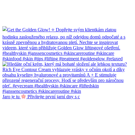
Jaro je tu
Přivítejte první jarní dny s c