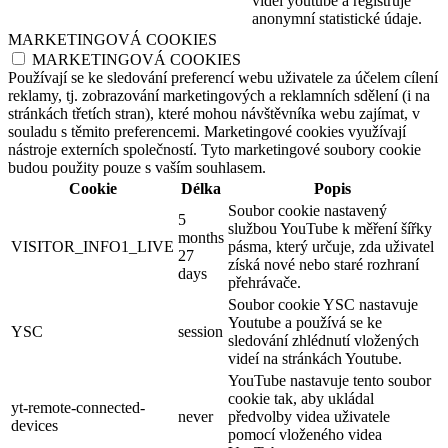
videí youtube a registruje
anonymní statistické údaje.
MARKETINGOVÁ COOKIES
MARKETINGOVÁ COOKIES
Používají se ke sledování preferencí webu uživatele za účelem cílení
reklamy, tj. zobrazování marketingových a reklamních sdělení (i na
stránkách třetích stran), které mohou návštěvníka webu zajímat, v
souladu s těmito preferencemi. Marketingové cookies využívají
nástroje externích společností. Tyto marketingové soubory cookie
budou použity pouze s vaším souhlasem.
Cookie
Délka
Popis
Soubor cookie nastavený
5
službou YouTube k měření šířky
months
VISITOR_INFO1_LIVE
pásma, který určuje, zda uživatel
27
získá nové nebo staré rozhraní
days
přehrávače.
Soubor cookie YSC nastavuje
Youtube a používá se ke
YSC
session
sledování zhlédnutí vložených
videí na stránkách Youtube.
YouTube nastavuje tento soubor
cookie tak, aby ukládal
yt-remote-connected-
never
předvolby videa uživatele
devices
pomocí vloženého videa