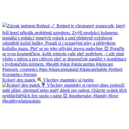
Krásný den matek
Všechny maminky si (nejen