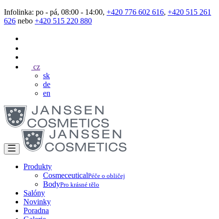
Infolinka: po - pá, 08:00 - 14:00,
+420 776 602 616
,
+420 515 261
626
nebo
+420 515 220 880
cz
sk
de
en
Produkty
Cosmeceutical
Péče o obličej
Body
Pro krásné tělo
Salóny
Novinky
Poradna