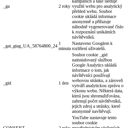
kampaních a také sleduje
_ga
2 roky
využití webu pro analytický
přehled webu. Soubor
cookie ukládá informace
anonymně a přiřazuje
náhodně vygenerované číslo
k rozpoznání unikátních
návštěvníků.
1
Nastaveno Googlem k
_gat_gtag_UA_58764800_24
minuta
rozlišení uživatelů.
Soubor cookie _gid
nainstalovaný službou
Google Analytics ukládá
informace o tom, jak
návštěvníci používají
webovou stránku, a zároveň
_gid
1 den
vytváří analytickou zprávu o
výkonu webu. Některá data,
která jsou shromažďována,
zahrnují počet návštěvníků,
jejich zdroj a stránky, které
anonymně navštěvují.
YouTube nastavuje tento
soubor cookie
CONSENT
2 roky
prostřednictvím vložených