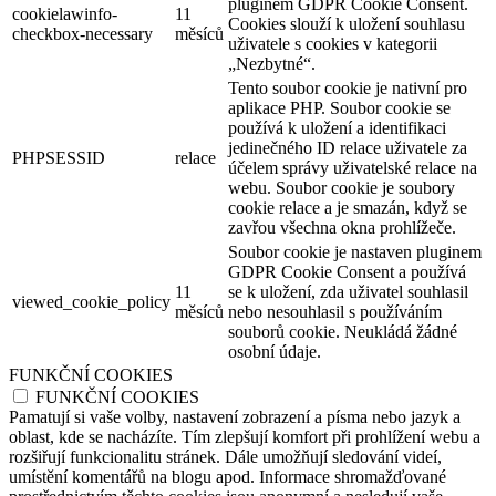
pluginem GDPR Cookie Consent.
cookielawinfo-
11
Cookies slouží k uložení souhlasu
checkbox-necessary
měsíců
uživatele s cookies v kategorii
„Nezbytné“.
Tento soubor cookie je nativní pro
aplikace PHP. Soubor cookie se
používá k uložení a identifikaci
jedinečného ID relace uživatele za
PHPSESSID
relace
účelem správy uživatelské relace na
webu. Soubor cookie je soubory
cookie relace a je smazán, když se
zavřou všechna okna prohlížeče.
Soubor cookie je nastaven pluginem
GDPR Cookie Consent a používá
11
se k uložení, zda uživatel souhlasil
viewed_cookie_policy
měsíců
nebo nesouhlasil s používáním
souborů cookie. Neukládá žádné
osobní údaje.
FUNKČNÍ COOKIES
FUNKČNÍ COOKIES
Pamatují si vaše volby, nastavení zobrazení a písma nebo jazyk a
oblast, kde se nacházíte. Tím zlepšují komfort při prohlížení webu a
rozšiřují funkcionalitu stránek. Dále umožňují sledování videí,
umístění komentářů na blogu apod. Informace shromažďované