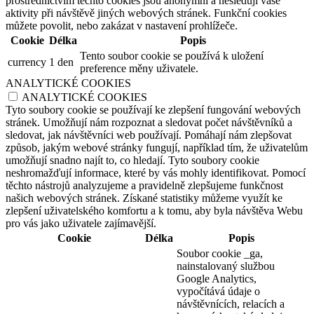
prostřednictvím těchto cookies jsou anonymní a nesledují vaše
aktivity při návštěvě jiných webových stránek. Funkční cookies
můžete povolit, nebo zakázat v nastavení prohlížeče.
Cookie
Délka
Popis
Tento soubor cookie se používá k uložení
currency
1 den
preference měny uživatele.
ANALYTICKÉ COOKIES
ANALYTICKÉ COOKIES
Tyto soubory cookie se používají ke zlepšení fungování webových
stránek. Umožňují nám rozpoznat a sledovat počet návštěvníků a
sledovat, jak návštěvníci web používají. Pomáhají nám zlepšovat
způsob, jakým webové stránky fungují, například tím, že uživatelům
umožňují snadno najít to, co hledají. Tyto soubory cookie
neshromažďují informace, které by vás mohly identifikovat. Pomocí
těchto nástrojů analyzujeme a pravidelně zlepšujeme funkčnost
našich webových stránek. Získané statistiky můžeme využít ke
zlepšení uživatelského komfortu a k tomu, aby byla návštěva Webu
pro vás jako uživatele zajímavější.
Cookie
Délka
Popis
Soubor cookie _ga,
nainstalovaný službou
Google Analytics,
vypočítává údaje o
návštěvnících, relacích a