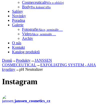
Cosmeceutical
Péče o obličej
Body
Pro krásné tělo
Salóny
Novinky
Poradna
Galerie
Fotografie
Akce, semináře …
Video
Akce, semináře …
Archiv
O nás
Kontakt
Katalog produktů
Domů
→
Produkty
→
JANSSEN
COSMECEUTICAL
→
EXFOLIATING SYSTEM - AHA
kyseliny
→
pH Neutralizer
Instagram
janssen_cosmetics_cz