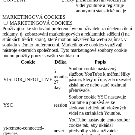
videí youtube a registruje
anonymní statistické údaje.
MARKETINGOVÁ COOKIES
MARKETINGOVÁ COOKIES
Používají se ke sledování preferencí webu uživatele za účelem cílení
reklamy, tj. zobrazování marketingových a reklamních sdělení (i na
stránkách třetích stran), které mohou návštěvníka webu zajímat, v
souladu s těmito preferencemi. Marketingové cookies využívají
nástroje externích společností. Tyto marketingové soubory cookie
budou použity pouze s vaším souhlasem.
Cookie
Délka
Popis
Soubor cookie nastavený
5
službou YouTube k měření šířky
months
VISITOR_INFO1_LIVE
pásma, který určuje, zda uživatel
27
získá nové nebo staré rozhraní
days
přehrávače.
Soubor cookie YSC nastavuje
Youtube a používá se ke
YSC
session
sledování zhlédnutí vložených
videí na stránkách Youtube.
YouTube nastavuje tento soubor
cookie tak, aby ukládal
yt-remote-connected-
never
předvolby videa uživatele
devices