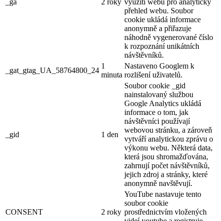
_ga
2 roky
využití webu pro analytický
přehled webu. Soubor
cookie ukládá informace
anonymně a přiřazuje
náhodně vygenerované číslo
k rozpoznání unikátních
návštěvníků.
1
Nastaveno Googlem k
_gat_gtag_UA_58764800_24
minuta
rozlišení uživatelů.
Soubor cookie _gid
nainstalovaný službou
Google Analytics ukládá
informace o tom, jak
návštěvníci používají
webovou stránku, a zároveň
_gid
1 den
vytváří analytickou zprávu o
výkonu webu. Některá data,
která jsou shromažďována,
zahrnují počet návštěvníků,
jejich zdroj a stránky, které
anonymně navštěvují.
YouTube nastavuje tento
soubor cookie
CONSENT
2 roky
prostřednictvím vložených
videí youtube a registruje