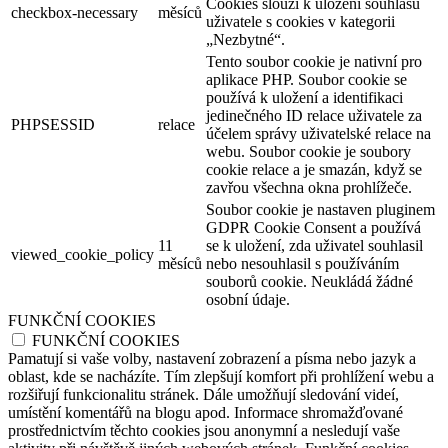
Cookies slouží k uložení souhlasu
checkbox-necessary
měsíců
uživatele s cookies v kategorii
„Nezbytné“.
Tento soubor cookie je nativní pro
aplikace PHP. Soubor cookie se
používá k uložení a identifikaci
jedinečného ID relace uživatele za
PHPSESSID
relace
účelem správy uživatelské relace na
webu. Soubor cookie je soubory
cookie relace a je smazán, když se
zavřou všechna okna prohlížeče.
Soubor cookie je nastaven pluginem
GDPR Cookie Consent a používá
11
se k uložení, zda uživatel souhlasil
viewed_cookie_policy
měsíců
nebo nesouhlasil s používáním
souborů cookie. Neukládá žádné
osobní údaje.
FUNKČNÍ COOKIES
FUNKČNÍ COOKIES
Pamatují si vaše volby, nastavení zobrazení a písma nebo jazyk a
oblast, kde se nacházíte. Tím zlepšují komfort při prohlížení webu a
rozšiřují funkcionalitu stránek. Dále umožňují sledování videí,
umístění komentářů na blogu apod. Informace shromažďované
prostřednictvím těchto cookies jsou anonymní a nesledují vaše