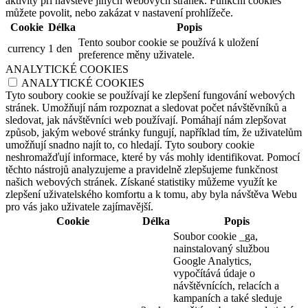
aktivity při návštěvě jiných webových stránek. Funkční cookies
můžete povolit, nebo zakázat v nastavení prohlížeče.
Cookie
Délka
Popis
Tento soubor cookie se používá k uložení
currency
1 den
preference měny uživatele.
ANALYTICKÉ COOKIES
ANALYTICKÉ COOKIES
Tyto soubory cookie se používají ke zlepšení fungování webových
stránek. Umožňují nám rozpoznat a sledovat počet návštěvníků a
sledovat, jak návštěvníci web používají. Pomáhají nám zlepšovat
způsob, jakým webové stránky fungují, například tím, že uživatelům
umožňují snadno najít to, co hledají. Tyto soubory cookie
neshromažďují informace, které by vás mohly identifikovat. Pomocí
těchto nástrojů analyzujeme a pravidelně zlepšujeme funkčnost
našich webových stránek. Získané statistiky můžeme využít ke
zlepšení uživatelského komfortu a k tomu, aby byla návštěva Webu
pro vás jako uživatele zajímavější.
Cookie
Délka
Popis
Soubor cookie _ga,
nainstalovaný službou
Google Analytics,
vypočítává údaje o
návštěvnících, relacích a
kampaních a také sleduje