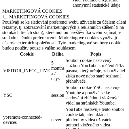
anonymní statistické údaje.
MARKETINGOVÁ COOKIES
MARKETINGOVÁ COOKIES
Používají se ke sledování preferencí webu uživatele za účelem cílení
reklamy, tj. zobrazování marketingových a reklamních sdělení (i na
stránkách třetích stran), které mohou návštěvníka webu zajímat, v
souladu s těmito preferencemi. Marketingové cookies využívají
nástroje externích společností. Tyto marketingové soubory cookie
budou použity pouze s vaším souhlasem.
Cookie
Délka
Popis
Soubor cookie nastavený
5
službou YouTube k měření šířky
months
VISITOR_INFO1_LIVE
pásma, který určuje, zda uživatel
27
získá nové nebo staré rozhraní
days
přehrávače.
Soubor cookie YSC nastavuje
Youtube a používá se ke
YSC
session
sledování zhlédnutí vložených
videí na stránkách Youtube.
YouTube nastavuje tento soubor
cookie tak, aby ukládal
yt-remote-connected-
never
předvolby videa uživatele
devices
pomocí vloženého videa