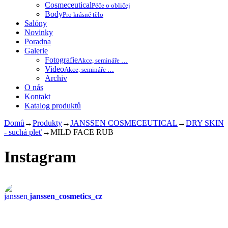
Cosmeceutical
Péče o obličej
Body
Pro krásné tělo
Salóny
Novinky
Poradna
Galerie
Fotografie
Akce, semináře …
Video
Akce, semináře …
Archiv
O nás
Kontakt
Katalog produktů
Domů
→
Produkty
→
JANSSEN COSMECEUTICAL
→
DRY SKIN
- suchá pleť
→
MILD FACE RUB
Instagram
janssen_cosmetics_cz