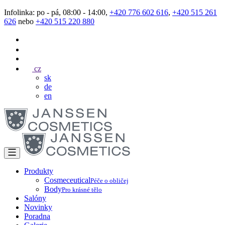
Infolinka: po - pá, 08:00 - 14:00,
+420 776 602 616
,
+420 515 261
626
nebo
+420 515 220 880
cz
sk
de
en
Produkty
Cosmeceutical
Péče o obličej
Body
Pro krásné tělo
Salóny
Novinky
Poradna