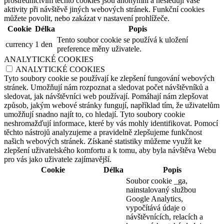
prostřednictvím těchto cookies jsou anonymní a nesledují vaše
aktivity při návštěvě jiných webových stránek. Funkční cookies
můžete povolit, nebo zakázat v nastavení prohlížeče.
Cookie
Délka
Popis
Tento soubor cookie se používá k uložení
currency
1 den
preference měny uživatele.
ANALYTICKÉ COOKIES
ANALYTICKÉ COOKIES
Tyto soubory cookie se používají ke zlepšení fungování webových
stránek. Umožňují nám rozpoznat a sledovat počet návštěvníků a
sledovat, jak návštěvníci web používají. Pomáhají nám zlepšovat
způsob, jakým webové stránky fungují, například tím, že uživatelům
umožňují snadno najít to, co hledají. Tyto soubory cookie
neshromažďují informace, které by vás mohly identifikovat. Pomocí
těchto nástrojů analyzujeme a pravidelně zlepšujeme funkčnost
našich webových stránek. Získané statistiky můžeme využít ke
zlepšení uživatelského komfortu a k tomu, aby byla návštěva Webu
pro vás jako uživatele zajímavější.
Cookie
Délka
Popis
Soubor cookie _ga,
nainstalovaný službou
Google Analytics,
vypočítává údaje o
návštěvnících, relacích a