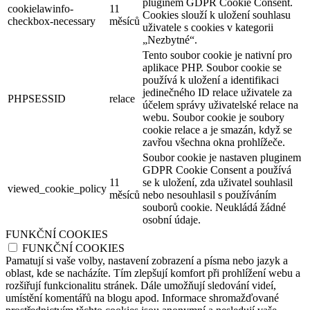
pluginem GDPR Cookie Consent.
cookielawinfo-
11
Cookies slouží k uložení souhlasu
checkbox-necessary
měsíců
uživatele s cookies v kategorii
„Nezbytné“.
Tento soubor cookie je nativní pro
aplikace PHP. Soubor cookie se
používá k uložení a identifikaci
jedinečného ID relace uživatele za
PHPSESSID
relace
účelem správy uživatelské relace na
webu. Soubor cookie je soubory
cookie relace a je smazán, když se
zavřou všechna okna prohlížeče.
Soubor cookie je nastaven pluginem
GDPR Cookie Consent a používá
11
se k uložení, zda uživatel souhlasil
viewed_cookie_policy
měsíců
nebo nesouhlasil s používáním
souborů cookie. Neukládá žádné
osobní údaje.
FUNKČNÍ COOKIES
FUNKČNÍ COOKIES
Pamatují si vaše volby, nastavení zobrazení a písma nebo jazyk a
oblast, kde se nacházíte. Tím zlepšují komfort při prohlížení webu a
rozšiřují funkcionalitu stránek. Dále umožňují sledování videí,
umístění komentářů na blogu apod. Informace shromažďované