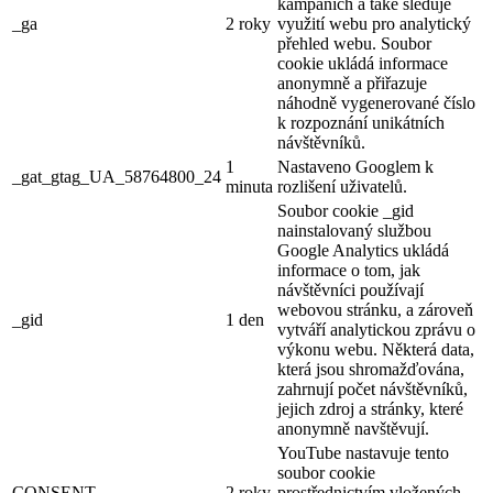
kampaních a také sleduje
_ga
2 roky
využití webu pro analytický
přehled webu. Soubor
cookie ukládá informace
anonymně a přiřazuje
náhodně vygenerované číslo
k rozpoznání unikátních
návštěvníků.
1
Nastaveno Googlem k
_gat_gtag_UA_58764800_24
minuta
rozlišení uživatelů.
Soubor cookie _gid
nainstalovaný službou
Google Analytics ukládá
informace o tom, jak
návštěvníci používají
webovou stránku, a zároveň
_gid
1 den
vytváří analytickou zprávu o
výkonu webu. Některá data,
která jsou shromažďována,
zahrnují počet návštěvníků,
jejich zdroj a stránky, které
anonymně navštěvují.
YouTube nastavuje tento
soubor cookie
CONSENT
2 roky
prostřednictvím vložených