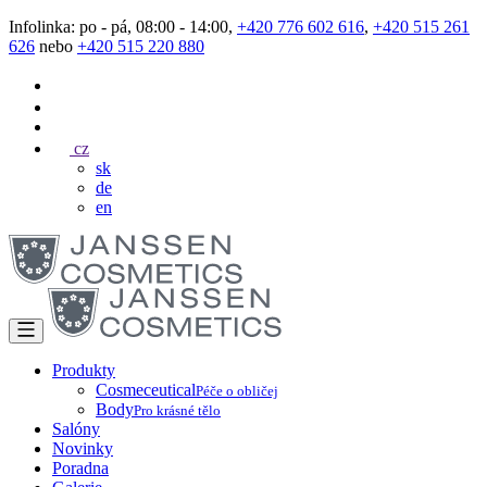
Infolinka: po - pá, 08:00 - 14:00,
+420 776 602 616
,
+420 515 261
626
nebo
+420 515 220 880
cz
sk
de
en
Produkty
Cosmeceutical
Péče o obličej
Body
Pro krásné tělo
Salóny
Novinky
Poradna