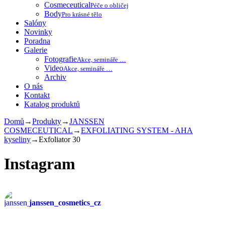
Cosmeceutical
Péče o obličej
Body
Pro krásné tělo
Salóny
Novinky
Poradna
Galerie
Fotografie
Akce, semináře …
Video
Akce, semináře …
Archiv
O nás
Kontakt
Katalog produktů
Domů
→
Produkty
→
JANSSEN
COSMECEUTICAL
→
EXFOLIATING SYSTEM - AHA
kyseliny
→
Exfoliator 30
Instagram
janssen_cosmetics_cz