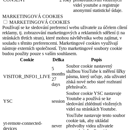
videí youtube a registruje
anonymní statistické údaje.
MARKETINGOVÁ COOKIES
MARKETINGOVÁ COOKIES
Používají se ke sledování preferencí webu uživatele za účelem cílení
reklamy, tj. zobrazování marketingových a reklamních sdělení (i na
stránkách třetích stran), které mohou návštěvníka webu zajímat, v
souladu s těmito preferencemi. Marketingové cookies využívají
nástroje externích společností. Tyto marketingové soubory cookie
budou použity pouze s vaším souhlasem.
Cookie
Délka
Popis
Soubor cookie nastavený
5
službou YouTube k měření šířky
months
VISITOR_INFO1_LIVE
pásma, který určuje, zda uživatel
27
získá nové nebo staré rozhraní
days
přehrávače.
Soubor cookie YSC nastavuje
Youtube a používá se ke
YSC
session
sledování zhlédnutí vložených
videí na stránkách Youtube.
YouTube nastavuje tento soubor
cookie tak, aby ukládal
yt-remote-connected-
never
předvolby videa uživatele
devices