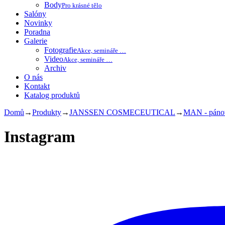
Body
Pro krásné tělo
Salóny
Novinky
Poradna
Galerie
Fotografie
Akce, semináře …
Video
Akce, semináře …
Archiv
O nás
Kontakt
Katalog produktů
Domů
→
Produkty
→
JANSSEN COSMECEUTICAL
→
MAN - páno
Instagram