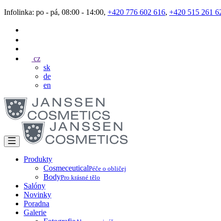
Infolinka: po - pá, 08:00 - 14:00,
+420 776 602 616
,
+420 515 261 6
cz
sk
de
en
Produkty
Cosmeceutical
Péče o obličej
Body
Pro krásné tělo
Salóny
Novinky
Poradna
Galerie