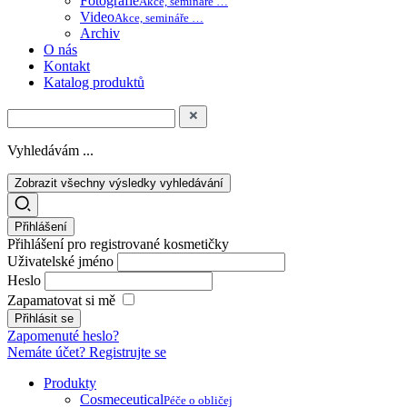
Fotografie
Akce, semináře …
Video
Akce, semináře …
Archiv
O nás
Kontakt
Katalog produktů
Vyhledávám ...
Zobrazit všechny výsledky vyhledávání
Přihlášení
Přihlášení pro registrované kosmetičky
Uživatelské jméno
Heslo
Zapamatovat si mě
Zapomenuté heslo?
Nemáte účet? Registrujte se
Produkty
Cosmeceutical
Péče o obličej