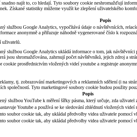
snadno najít to, co hledají. Tyto soubory cookie neshromažďují informa
ek. Získané statistiky můžeme využít ke zlepšení uživatelského komfo
Popis
ný službou Google Analytics, vypočítává údaje o návštěvnících, relací
formace anonymně a přiřazuje náhodně vygenerované číslo k rozpozná
 uživatelů.
aný službou Google Analytics ukládá informace o tom, jak návštěvníci 
rá jsou shromažďována, zahrnují počet návštěvníků, jejich zdroj a str
 cookie prostřednictvím vložených videí youtube a registruje anonymní 
reklamy, tj. zobrazování marketingových a reklamních sdělení (i na strá
rních společností. Tyto marketingové soubory cookie budou použity pou
Popis
ný službou YouTube k měření šířky pásma, který určuje, zda uživatel z
stavuje Youtube a používá se ke sledování zhlédnutí vložených videí 
nto soubor cookie tak, aby ukládal předvolby videa uživatele pomocí 
nto soubor cookie tak, aby ukládal předvolby videa uživatele pomocí 