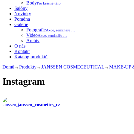
Body
Pro krásné tělo
Salóny
Novinky
Poradna
Galerie
Fotografie
Akce, semináře …
Video
Akce, semináře …
Archiv
O nás
Kontakt
Katalog produktů
Domů
→
Produkty
→
JANSSEN COSMECEUTICAL
→
MAKE-UP 
Instagram
janssen_cosmetics_cz