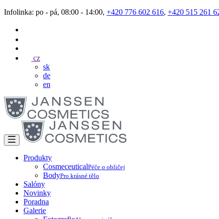
Infolinka: po - pá, 08:00 - 14:00,
+420 776 602 616
,
+420 515 261 6
cz
sk
de
en
Produkty
Cosmeceutical
Péče o obličej
Body
Pro krásné tělo
Salóny
Novinky
Poradna
Galerie