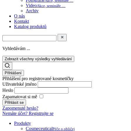
Fotografie
Akce, semináře …
Video
Akce, semináře …
Archiv
O nás
Kontakt
Katalog produktů
Vyhledávám ...
Zobrazit všechny výsledky vyhledávání
Přihlášení
Přihlášení pro registrované kosmetičky
Uživatelské jméno
Heslo
Zapamatovat si mě
Zapomenuté heslo?
Nemáte účet? Registrujte se
Produkty
Cosmeceutical
Péče o obličej