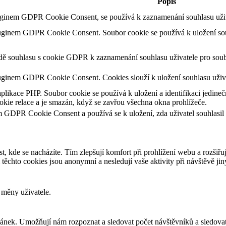
Popis
uginem GDPR Cookie Consent, se používá k zaznamenání souhlasu uživa
luginem GDPR Cookie Consent. Soubor cookie se používá k uložení souh
adě souhlasu s cookie GDPR k zaznamenání souhlasu uživatele pro soub
uginem GDPR Cookie Consent. Cookies slouží k uložení souhlasu uživa
aplikace PHP. Soubor cookie se používá k uložení a identifikaci jedineč
kie relace a je smazán, když se zavřou všechna okna prohlížeče.
m GDPR Cookie Consent a používá se k uložení, zda uživatel souhlasil
t, kde se nacházíte. Tím zlepšují komfort při prohlížení webu a rozšiřu
chto cookies jsou anonymní a nesledují vaše aktivity při návštěvě ji
 měny uživatele.
ánek. Umožňují nám rozpoznat a sledovat počet návštěvníků a sledovat