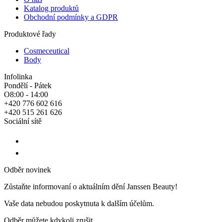
Katalog produktů
Obchodní podmínky a GDPR
Produktové řady
Cosmeceutical
Body
Infolinka
Pondělí - Pátek
O8:00 - 14:00
+420 776 602 616
+420 515 261 626
Sociální sítě
Odběr novinek
Zůstaňte informovaní o aktuálním dění Janssen Beauty!
Vaše data nebudou poskytnuta k dalším účelům.
Odběr můžete kdykoli zrušit.