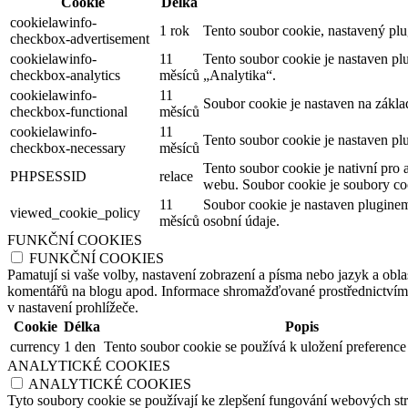
Cookie
Délka
cookielawinfo-
1 rok
Tento soubor cookie, nastavený pl
checkbox-advertisement
cookielawinfo-
11
Tento soubor cookie je nastaven p
checkbox-analytics
měsíců
„Analytika“.
cookielawinfo-
11
Soubor cookie je nastaven na zákl
checkbox-functional
měsíců
cookielawinfo-
11
Tento soubor cookie je nastaven pl
checkbox-necessary
měsíců
Tento soubor cookie je nativní pro 
PHPSESSID
relace
webu. Soubor cookie je soubory coo
11
Soubor cookie je nastaven plugine
viewed_cookie_policy
měsíců
osobní údaje.
FUNKČNÍ COOKIES
FUNKČNÍ COOKIES
Pamatují si vaše volby, nastavení zobrazení a písma nebo jazyk a oblas
komentářů na blogu apod. Informace shromažďované prostřednictvím tě
v nastavení prohlížeče.
Cookie
Délka
Popis
currency
1 den
Tento soubor cookie se používá k uložení preference
ANALYTICKÉ COOKIES
ANALYTICKÉ COOKIES
Tyto soubory cookie se používají ke zlepšení fungování webových str