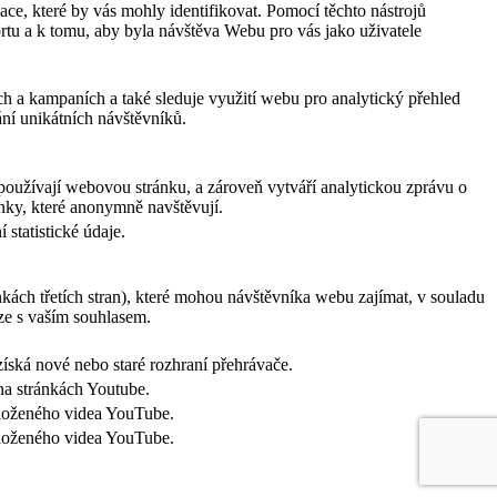
ce, které by vás mohly identifikovat. Pomocí těchto nástrojů
rtu a k tomu, aby byla návštěva Webu pro vás jako uživatele
ch a kampaních a také sleduje využití webu pro analytický přehled
ní unikátních návštěvníků.
používají webovou stránku, a zároveň vytváří analytickou zprávu o
ánky, které anonymně navštěvují.
statistické údaje.
nkách třetích stran), které mohou návštěvníka webu zajímat, v souladu
ze s vaším souhlasem.
íská nové nebo staré rozhraní přehrávače.
na stránkách Youtube.
vloženého videa YouTube.
vloženého videa YouTube.