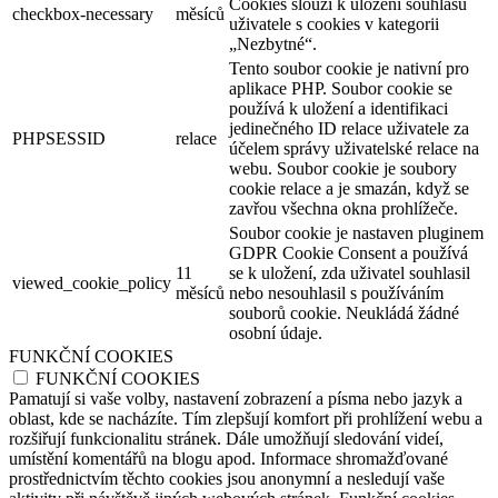
Cookies slouží k uložení souhlasu
checkbox-necessary
měsíců
uživatele s cookies v kategorii
„Nezbytné“.
Tento soubor cookie je nativní pro
aplikace PHP. Soubor cookie se
používá k uložení a identifikaci
jedinečného ID relace uživatele za
PHPSESSID
relace
účelem správy uživatelské relace na
webu. Soubor cookie je soubory
cookie relace a je smazán, když se
zavřou všechna okna prohlížeče.
Soubor cookie je nastaven pluginem
GDPR Cookie Consent a používá
11
se k uložení, zda uživatel souhlasil
viewed_cookie_policy
měsíců
nebo nesouhlasil s používáním
souborů cookie. Neukládá žádné
osobní údaje.
FUNKČNÍ COOKIES
FUNKČNÍ COOKIES
Pamatují si vaše volby, nastavení zobrazení a písma nebo jazyk a
oblast, kde se nacházíte. Tím zlepšují komfort při prohlížení webu a
rozšiřují funkcionalitu stránek. Dále umožňují sledování videí,
umístění komentářů na blogu apod. Informace shromažďované
prostřednictvím těchto cookies jsou anonymní a nesledují vaše