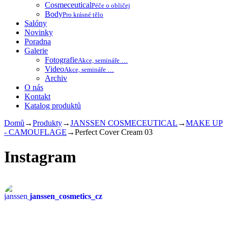
Cosmeceutical
Péče o obličej
Body
Pro krásné tělo
Salóny
Novinky
Poradna
Galerie
Fotografie
Akce, semináře …
Video
Akce, semináře …
Archiv
O nás
Kontakt
Katalog produktů
Domů
→
Produkty
→
JANSSEN COSMECEUTICAL
→
MAKE UP
- CAMOUFLAGE
→
Perfect Cover Cream 03
Instagram
janssen_cosmetics_cz