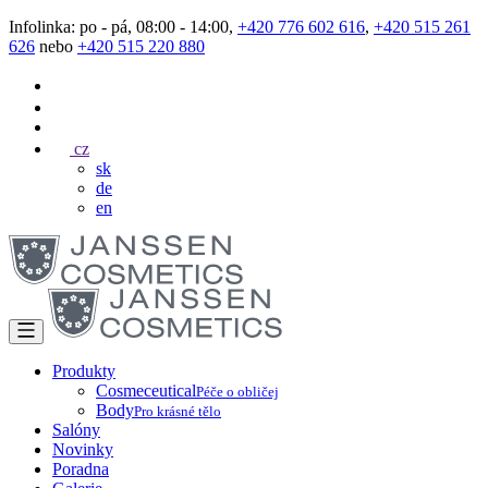
Infolinka: po - pá, 08:00 - 14:00,
+420 776 602 616
,
+420 515 261
626
nebo
+420 515 220 880
cz
sk
de
en
Produkty
Cosmeceutical
Péče o obličej
Body
Pro krásné tělo
Salóny
Novinky
Poradna