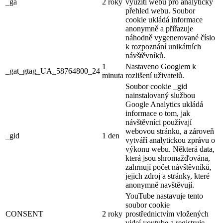
_ga
2 roky
využití webu pro analytický
přehled webu. Soubor
cookie ukládá informace
anonymně a přiřazuje
náhodně vygenerované číslo
k rozpoznání unikátních
návštěvníků.
1
Nastaveno Googlem k
_gat_gtag_UA_58764800_24
minuta
rozlišení uživatelů.
Soubor cookie _gid
nainstalovaný službou
Google Analytics ukládá
informace o tom, jak
návštěvníci používají
webovou stránku, a zároveň
_gid
1 den
vytváří analytickou zprávu o
výkonu webu. Některá data,
která jsou shromažďována,
zahrnují počet návštěvníků,
jejich zdroj a stránky, které
anonymně navštěvují.
YouTube nastavuje tento
soubor cookie
CONSENT
2 roky
prostřednictvím vložených
videí youtube a registruje