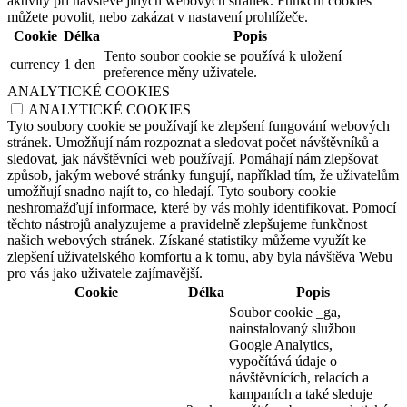
aktivity při návštěvě jiných webových stránek. Funkční cookies
můžete povolit, nebo zakázat v nastavení prohlížeče.
Cookie
Délka
Popis
Tento soubor cookie se používá k uložení
currency
1 den
preference měny uživatele.
ANALYTICKÉ COOKIES
ANALYTICKÉ COOKIES
Tyto soubory cookie se používají ke zlepšení fungování webových
stránek. Umožňují nám rozpoznat a sledovat počet návštěvníků a
sledovat, jak návštěvníci web používají. Pomáhají nám zlepšovat
způsob, jakým webové stránky fungují, například tím, že uživatelům
umožňují snadno najít to, co hledají. Tyto soubory cookie
neshromažďují informace, které by vás mohly identifikovat. Pomocí
těchto nástrojů analyzujeme a pravidelně zlepšujeme funkčnost
našich webových stránek. Získané statistiky můžeme využít ke
zlepšení uživatelského komfortu a k tomu, aby byla návštěva Webu
pro vás jako uživatele zajímavější.
Cookie
Délka
Popis
Soubor cookie _ga,
nainstalovaný službou
Google Analytics,
vypočítává údaje o
návštěvnících, relacích a
kampaních a také sleduje