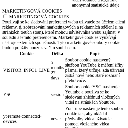
anonymní statistické údaje.
MARKETINGOVÁ COOKIES
MARKETINGOVÁ COOKIES
Používají se ke sledování preferencí webu uživatele za účelem cílení
reklamy, tj. zobrazování marketingových a reklamních sdělení (i na
stránkách třetích stran), které mohou návštěvníka webu zajímat, v
souladu s těmito preferencemi. Marketingové cookies využívají
nástroje externích společností. Tyto marketingové soubory cookie
budou použity pouze s vaším souhlasem.
Cookie
Délka
Popis
Soubor cookie nastavený
5
službou YouTube k měření šířky
months
VISITOR_INFO1_LIVE
pásma, který určuje, zda uživatel
27
získá nové nebo staré rozhraní
days
přehrávače.
Soubor cookie YSC nastavuje
Youtube a používá se ke
YSC
session
sledování zhlédnutí vložených
videí na stránkách Youtube.
YouTube nastavuje tento soubor
cookie tak, aby ukládal
yt-remote-connected-
never
předvolby videa uživatele
devices
pomocí vloženého videa