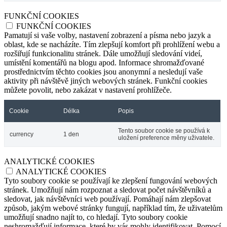
FUNKČNÍ COOKIES
FUNKČNÍ COOKIES
Pamatují si vaše volby, nastavení zobrazení a písma nebo jazyk a
oblast, kde se nacházíte. Tím zlepšují komfort při prohlížení webu a
rozšiřují funkcionalitu stránek. Dále umožňují sledování videí,
umístění komentářů na blogu apod. Informace shromažďované
prostřednictvím těchto cookies jsou anonymní a nesledují vaše
aktivity při návštěvě jiných webových stránek. Funkční cookies
můžete povolit, nebo zakázat v nastavení prohlížeče.
Cookie
Délka
Popis
Tento soubor cookie se používá k
currency
1 den
uložení preference měny uživatele.
ANALYTICKÉ COOKIES
ANALYTICKÉ COOKIES
Tyto soubory cookie se používají ke zlepšení fungování webových
stránek. Umožňují nám rozpoznat a sledovat počet návštěvníků a
sledovat, jak návštěvníci web používají. Pomáhají nám zlepšovat
způsob, jakým webové stránky fungují, například tím, že uživatelům
umožňují snadno najít to, co hledají. Tyto soubory cookie
neshromažďují informace, které by vás mohly identifikovat. Pomocí