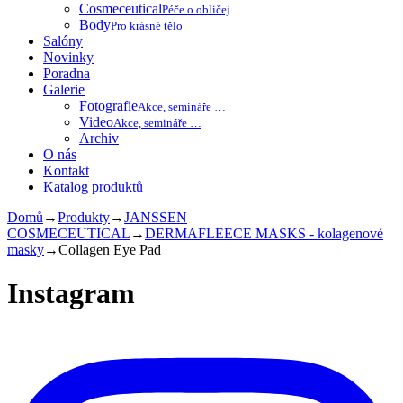
Cosmeceutical
Péče o obličej
Body
Pro krásné tělo
Salóny
Novinky
Poradna
Galerie
Fotografie
Akce, semináře …
Video
Akce, semináře …
Archiv
O nás
Kontakt
Katalog produktů
Domů
→
Produkty
→
JANSSEN
COSMECEUTICAL
→
DERMAFLEECE MASKS - kolagenové
masky
→
Collagen Eye Pad
Instagram