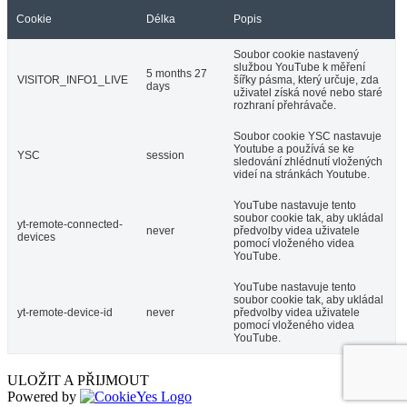
Cookie
Délka
Popis
Soubor cookie nastavený
službou YouTube k měření
5 months 27
VISITOR_INFO1_LIVE
šířky pásma, který určuje, zda
days
uživatel získá nové nebo staré
rozhraní přehrávače.
Soubor cookie YSC nastavuje
Youtube a používá se ke
YSC
session
sledování zhlédnutí vložených
videí na stránkách Youtube.
YouTube nastavuje tento
soubor cookie tak, aby ukládal
yt-remote-connected-
never
předvolby videa uživatele
devices
pomocí vloženého videa
YouTube.
YouTube nastavuje tento
soubor cookie tak, aby ukládal
yt-remote-device-id
never
předvolby videa uživatele
pomocí vloženého videa
YouTube.
ULOŽIT A PŘIJMOUT
Powered by