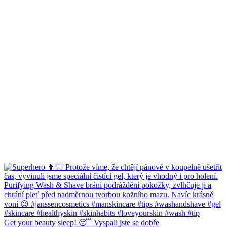
Get your beauty sleep! 😴 Vyspali jste se dobře