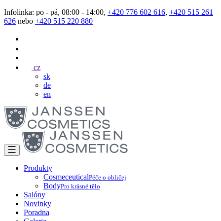
Infolinka: po - pá, 08:00 - 14:00,
+420 776 602 616
,
+420 515 261
626
nebo
+420 515 220 880
cz
sk
de
en
Produkty
Cosmeceutical
Péče o obličej
Body
Pro krásné tělo
Salóny
Novinky
Poradna