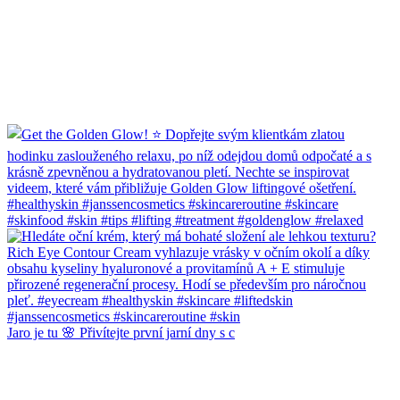
Jaro je tu 🌸 Přivítejte první jarní dny s c