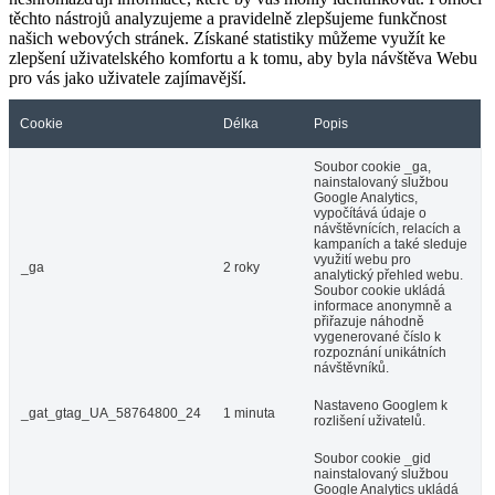
těchto nástrojů analyzujeme a pravidelně zlepšujeme funkčnost
našich webových stránek. Získané statistiky můžeme využít ke
zlepšení uživatelského komfortu a k tomu, aby byla návštěva Webu
pro vás jako uživatele zajímavější.
Cookie
Délka
Popis
Soubor cookie _ga,
nainstalovaný službou
Google Analytics,
vypočítává údaje o
návštěvnících, relacích a
kampaních a také sleduje
využití webu pro
_ga
2 roky
analytický přehled webu.
Soubor cookie ukládá
informace anonymně a
přiřazuje náhodně
vygenerované číslo k
rozpoznání unikátních
návštěvníků.
Nastaveno Googlem k
_gat_gtag_UA_58764800_24
1 minuta
rozlišení uživatelů.
Soubor cookie _gid
nainstalovaný službou
Google Analytics ukládá