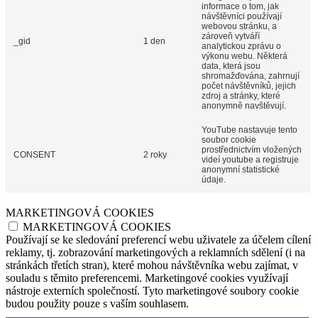
informace o tom, jak
návštěvníci používají
webovou stránku, a
zároveň vytváří
_gid
1 den
analytickou zprávu o
výkonu webu. Některá
data, která jsou
shromažďována, zahrnují
počet návštěvníků, jejich
zdroj a stránky, které
anonymně navštěvují.
YouTube nastavuje tento
soubor cookie
prostřednictvím vložených
CONSENT
2 roky
videí youtube a registruje
anonymní statistické
údaje.
MARKETINGOVÁ COOKIES
MARKETINGOVÁ COOKIES
Používají se ke sledování preferencí webu uživatele za účelem cílení
reklamy, tj. zobrazování marketingových a reklamních sdělení (i na
stránkách třetích stran), které mohou návštěvníka webu zajímat, v
souladu s těmito preferencemi. Marketingové cookies využívají
nástroje externích společností. Tyto marketingové soubory cookie
budou použity pouze s vaším souhlasem.