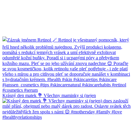
Krásný den matek 💐 Všechny maminky si (nejen