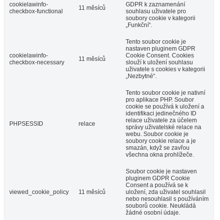
cookielawinfo-
GDPR k zaznamenání
11 měsíců
checkbox-functional
souhlasu uživatele pro
soubory cookie v kategorii
„Funkční“.
Tento soubor cookie je
nastaven pluginem GDPR
cookielawinfo-
Cookie Consent. Cookies
11 měsíců
checkbox-necessary
slouží k uložení souhlasu
uživatele s cookies v kategorii
„Nezbytné“.
Tento soubor cookie je nativní
pro aplikace PHP. Soubor
cookie se používá k uložení a
identifikaci jedinečného ID
relace uživatele za účelem
PHPSESSID
relace
správy uživatelské relace na
webu. Soubor cookie je
soubory cookie relace a je
smazán, když se zavřou
všechna okna prohlížeče.
Soubor cookie je nastaven
pluginem GDPR Cookie
Consent a používá se k
viewed_cookie_policy
11 měsíců
uložení, zda uživatel souhlasil
nebo nesouhlasil s používáním
souborů cookie. Neukládá
žádné osobní údaje.