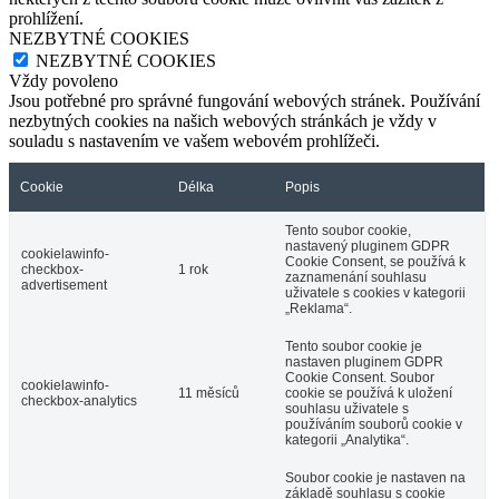
prohlížení.
NEZBYTNÉ COOKIES
NEZBYTNÉ COOKIES
Vždy povoleno
Jsou potřebné pro správné fungování webových stránek. Používání
nezbytných cookies na našich webových stránkách je vždy v
souladu s nastavením ve vašem webovém prohlížeči.
Cookie
Délka
Popis
Tento soubor cookie,
nastavený pluginem GDPR
cookielawinfo-
Cookie Consent, se používá k
checkbox-
1 rok
zaznamenání souhlasu
advertisement
uživatele s cookies v kategorii
„Reklama“.
Tento soubor cookie je
nastaven pluginem GDPR
Cookie Consent. Soubor
cookielawinfo-
11 měsíců
cookie se používá k uložení
checkbox-analytics
souhlasu uživatele s
používáním souborů cookie v
kategorii „Analytika“.
Soubor cookie je nastaven na
základě souhlasu s cookie