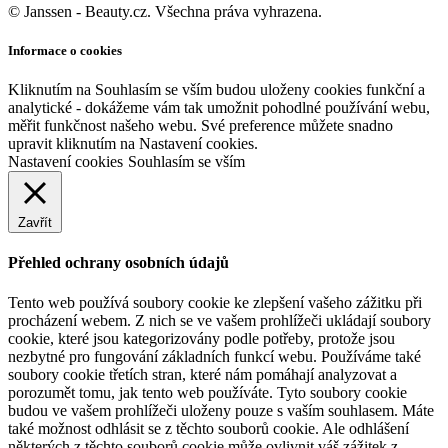
© Janssen - Beauty.cz. Všechna práva vyhrazena.
Informace o cookies
Kliknutím na Souhlasím se vším budou uloženy cookies funkční a
analytické - dokážeme vám tak umožnit pohodlné používání webu,
měřit funkčnost našeho webu. Své preference můžete snadno
upravit kliknutím na Nastavení cookies.
Nastavení cookies
Souhlasím se vším
Zavřít
Přehled ochrany osobních údajů
Tento web používá soubory cookie ke zlepšení vašeho zážitku při
procházení webem. Z nich se ve vašem prohlížeči ukládají soubory
cookie, které jsou kategorizovány podle potřeby, protože jsou
nezbytné pro fungování základních funkcí webu. Používáme také
soubory cookie třetích stran, které nám pomáhají analyzovat a
porozumět tomu, jak tento web používáte. Tyto soubory cookie
budou ve vašem prohlížeči uloženy pouze s vaším souhlasem. Máte
také možnost odhlásit se z těchto souborů cookie. Ale odhlášení
některých z těchto souborů cookie může ovlivnit váš zážitek z