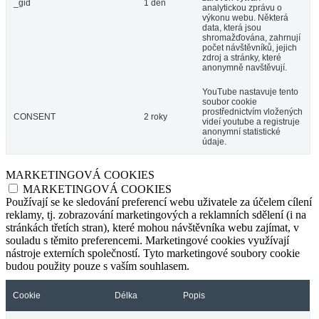
_gid
1 den
analytickou zprávu o
výkonu webu. Některá
data, která jsou
shromažďována, zahrnují
počet návštěvníků, jejich
zdroj a stránky, které
anonymně navštěvují.
YouTube nastavuje tento
soubor cookie
prostřednictvím vložených
CONSENT
2 roky
videí youtube a registruje
anonymní statistické
údaje.
MARKETINGOVÁ COOKIES
MARKETINGOVÁ COOKIES
Používají se ke sledování preferencí webu uživatele za účelem cílení
reklamy, tj. zobrazování marketingových a reklamních sdělení (i na
stránkách třetích stran), které mohou návštěvníka webu zajímat, v
souladu s těmito preferencemi. Marketingové cookies využívají
nástroje externích společností. Tyto marketingové soubory cookie
budou použity pouze s vaším souhlasem.
Cookie
Délka
Popis