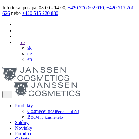
Infolinka: po - pá, 08:00 - 14:00,
+420 776 602 616
,
+420 515 261
626
nebo
+420 515 220 880
cz
sk
de
en
Produkty
Cosmeceutical
Péče o obličej
Body
Pro krásné tělo
Salóny
Novinky
Poradna