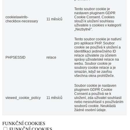
Tento soubor cookie je
nastaven pluginem GDPR
cookielawinfo-
Cookie Consent. Cookies
11 měsíců
checkbox-necessary
slouží k uložení souhlasu
uživatele s cookies v kategorii
„Nezbytné“.
Tento soubor cookie je nativní
pro aplikace PHP. Soubor
cookie se používá k uložení a
identifikaci jedinečného ID
relace uživatele za účelem
PHPSESSID
relace
správy uživatelské relace na
webu. Soubor cookie je
soubory cookie relace a je
smazán, když se zavřou
všechna okna prohlížeče.
Soubor cookie je nastaven
pluginem GDPR Cookie
Consent a používá se k
viewed_cookie_policy
11 měsíců
uložení, zda uživatel souhlasil
nebo nesouhlasil s používáním
souborů cookie. Neukládá
žádné osobní údaje.
FUNKČNÍ COOKIES
FUNKČNÍ COOKIES