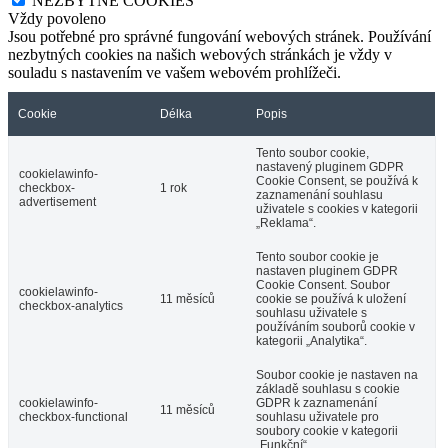
NEZBYTNÉ COOKIES
Vždy povoleno
Jsou potřebné pro správné fungování webových stránek. Používání
nezbytných cookies na našich webových stránkách je vždy v
souladu s nastavením ve vašem webovém prohlížeči.
Cookie
Délka
Popis
Tento soubor cookie,
nastavený pluginem GDPR
cookielawinfo-
Cookie Consent, se používá k
checkbox-
1 rok
zaznamenání souhlasu
advertisement
uživatele s cookies v kategorii
„Reklama“.
Tento soubor cookie je
nastaven pluginem GDPR
Cookie Consent. Soubor
cookielawinfo-
11 měsíců
cookie se používá k uložení
checkbox-analytics
souhlasu uživatele s
používáním souborů cookie v
kategorii „Analytika“.
Soubor cookie je nastaven na
základě souhlasu s cookie
cookielawinfo-
GDPR k zaznamenání
11 měsíců
checkbox-functional
souhlasu uživatele pro
soubory cookie v kategorii
„Funkční“.