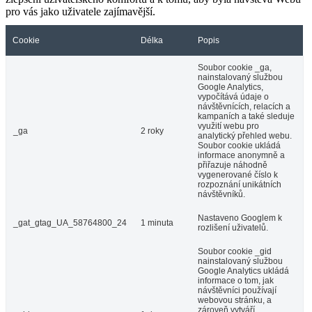
pro vás jako uživatele zajímavější.
Cookie
Délka
Popis
Soubor cookie _ga,
nainstalovaný službou
Google Analytics,
vypočítává údaje o
návštěvnících, relacích a
kampaních a také sleduje
využití webu pro
_ga
2 roky
analytický přehled webu.
Soubor cookie ukládá
informace anonymně a
přiřazuje náhodně
vygenerované číslo k
rozpoznání unikátních
návštěvníků.
Nastaveno Googlem k
_gat_gtag_UA_58764800_24
1 minuta
rozlišení uživatelů.
Soubor cookie _gid
nainstalovaný službou
Google Analytics ukládá
informace o tom, jak
návštěvníci používají
webovou stránku, a
zároveň vytváří