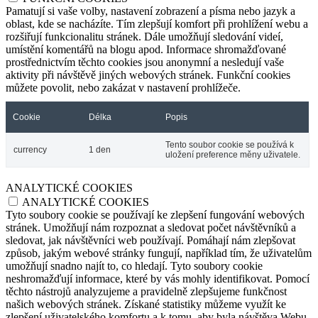
Pamatují si vaše volby, nastavení zobrazení a písma nebo jazyk a
oblast, kde se nacházíte. Tím zlepšují komfort při prohlížení webu a
rozšiřují funkcionalitu stránek. Dále umožňují sledování videí,
umístění komentářů na blogu apod. Informace shromažďované
prostřednictvím těchto cookies jsou anonymní a nesledují vaše
aktivity při návštěvě jiných webových stránek. Funkční cookies
můžete povolit, nebo zakázat v nastavení prohlížeče.
Cookie
Délka
Popis
Tento soubor cookie se používá k
currency
1 den
uložení preference měny uživatele.
ANALYTICKÉ COOKIES
ANALYTICKÉ COOKIES
Tyto soubory cookie se používají ke zlepšení fungování webových
stránek. Umožňují nám rozpoznat a sledovat počet návštěvníků a
sledovat, jak návštěvníci web používají. Pomáhají nám zlepšovat
způsob, jakým webové stránky fungují, například tím, že uživatelům
umožňují snadno najít to, co hledají. Tyto soubory cookie
neshromažďují informace, které by vás mohly identifikovat. Pomocí
těchto nástrojů analyzujeme a pravidelně zlepšujeme funkčnost
našich webových stránek. Získané statistiky můžeme využít ke
zlepšení uživatelského komfortu a k tomu, aby byla návštěva Webu