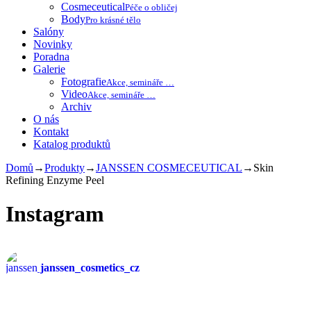
Cosmeceutical
Péče o obličej
Body
Pro krásné tělo
Salóny
Novinky
Poradna
Galerie
Fotografie
Akce, semináře …
Video
Akce, semináře …
Archiv
O nás
Kontakt
Katalog produktů
Domů
→
Produkty
→
JANSSEN COSMECEUTICAL
→
Skin
Refining Enzyme Peel
Instagram
janssen_cosmetics_cz