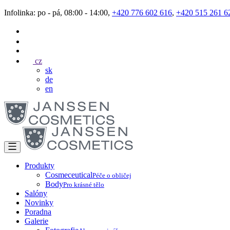
Infolinka: po - pá, 08:00 - 14:00,
+420 776 602 616
,
+420 515 261 6
cz
sk
de
en
Produkty
Cosmeceutical
Péče o obličej
Body
Pro krásné tělo
Salóny
Novinky
Poradna
Galerie