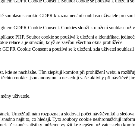
luginem GDPR Cookie Consent. Soubor cookie se používá k uložení souh
adě souhlasu s cookie GDPR k zaznamenání souhlasu uživatele pro soub
uginem GDPR Cookie Consent. Cookies slouží k uložení souhlasu uživa
aplikace PHP. Soubor cookie se používá k uložení a identifikaci jedineč
kie relace a je smazán, když se zavřou všechna okna prohlížeče.
m GDPR Cookie Consent a používá se k uložení, zda uživatel souhlasil
t, kde se nacházíte. Tím zlepšují komfort při prohlížení webu a rozšiřu
chto cookies jsou anonymní a nesledují vaše aktivity při návštěvě ji
 měny uživatele.
ánek. Umožňují nám rozpoznat a sledovat počet návštěvníků a sledovat
snadno najít to, co hledají. Tyto soubory cookie neshromažďují informa
ek. Získané statistiky můžeme využít ke zlepšení uživatelského komfo