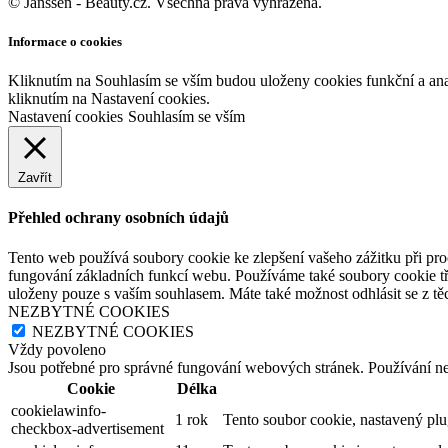
© Janssen - Beauty.cz. Všechna práva vyhrazena.
Informace o cookies
Kliknutím na Souhlasím se vším budou uloženy cookies funkční a an
kliknutím na Nastavení cookies.
Nastavení cookies
Souhlasím se vším
Zavřít
Přehled ochrany osobních údajů
Tento web používá soubory cookie ke zlepšení vašeho zážitku při pro
fungování základních funkcí webu. Používáme také soubory cookie tř
uloženy pouze s vaším souhlasem. Máte také možnost odhlásit se z těc
NEZBYTNÉ COOKIES
NEZBYTNÉ COOKIES
Vždy povoleno
Jsou potřebné pro správné fungování webových stránek. Používání n
Cookie
Délka
cookielawinfo-
1 rok
Tento soubor cookie, nastavený pl
checkbox-advertisement