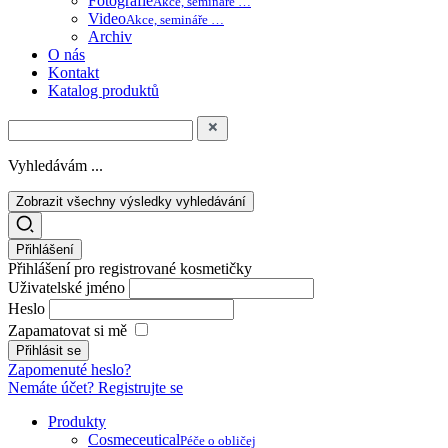
Fotografie
Akce, semináře …
Video
Akce, semináře …
Archiv
O nás
Kontakt
Katalog produktů
Vyhledávám ...
Zobrazit všechny výsledky vyhledávání
Přihlášení
Přihlášení pro registrované kosmetičky
Uživatelské jméno
Heslo
Zapamatovat si mě
Zapomenuté heslo?
Nemáte účet? Registrujte se
Produkty
Cosmeceutical
Péče o obličej