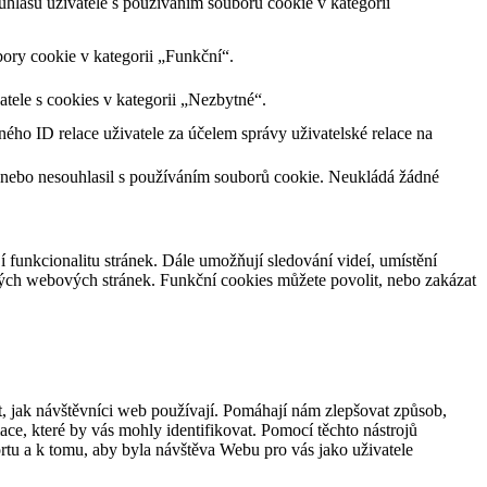
lasu uživatele s používáním souborů cookie v kategorii
ory cookie v kategorii „Funkční“.
tele s cookies v kategorii „Nezbytné“.
ného ID relace uživatele za účelem správy uživatelské relace na
 nebo nesouhlasil s používáním souborů cookie. Neukládá žádné
jí funkcionalitu stránek. Dále umožňují sledování videí, umístění
ných webových stránek. Funkční cookies můžete povolit, nebo zakázat
, jak návštěvníci web používají. Pomáhají nám zlepšovat způsob,
ce, které by vás mohly identifikovat. Pomocí těchto nástrojů
rtu a k tomu, aby byla návštěva Webu pro vás jako uživatele