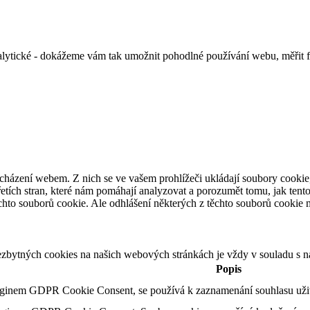
alytické - dokážeme vám tak umožnit pohodlné používání webu, měřit 
cházení webem. Z nich se ve vašem prohlížeči ukládají soubory cookie,
etích stran, které nám pomáhají analyzovat a porozumět tomu, jak ten
hto souborů cookie. Ale odhlášení některých z těchto souborů cookie mů
ezbytných cookies na našich webových stránkách je vždy v souladu s 
Popis
uginem GDPR Cookie Consent, se používá k zaznamenání souhlasu uživa