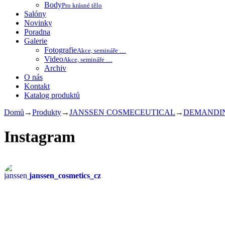
Body
Pro krásné tělo
Salóny
Novinky
Poradna
Galerie
Fotografie
Akce, semináře …
Video
Akce, semináře …
Archiv
O nás
Kontakt
Katalog produktů
Domů
→
Produkty
→
JANSSEN COSMECEUTICAL
→
DEMANDING 
Instagram
janssen_cosmetics_cz