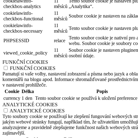
cookielawinfo-
11
Tento soubor cookie je nastaven p
checkbox-analytics
měsíců
„Analytika“.
cookielawinfo-
11
Soubor cookie je nastaven na zákl
checkbox-functional
měsíců
cookielawinfo-
11
Tento soubor cookie je nastaven pl
checkbox-necessary
měsíců
Tento soubor cookie je nativní pro 
PHPSESSID
relace
webu. Soubor cookie je soubory coo
11
Soubor cookie je nastaven plugine
viewed_cookie_policy
měsíců
osobní údaje.
FUNKČNÍ COOKIES
FUNKČNÍ COOKIES
Pamatují si vaše volby, nastavení zobrazení a písma nebo jazyk a oblas
komentářů na blogu apod. Informace shromažďované prostřednictvím tě
v nastavení prohlížeče.
Cookie
Délka
Popis
currency
1 den
Tento soubor cookie se používá k uložení preference
ANALYTICKÉ COOKIES
ANALYTICKÉ COOKIES
Tyto soubory cookie se používají ke zlepšení fungování webových str
jakým webové stránky fungují, například tím, že uživatelům umožňují 
analyzujeme a pravidelně zlepšujeme funkčnost našich webových strán
zajímavější.