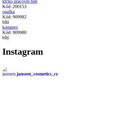
tričko pracovní bílé
Kód: 200153
osuška
Kód: 909982
bílá
kompres
Kód: 909980
bílý
Instagram
janssen_cosmetics_cz