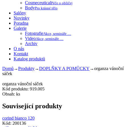
Cosmeceutical
Péče o obličej
Body
Pro krásné tělo
Salóny
Novinky
Poradna
Galerie
Fotografie
Akce, semináře …
Video
Akce, semináře …
Archiv
O nás
Kontakt
Katalog produktů
Domů
→
Produkty
→
DOPLŇKY A POMŮCKY
→
organza vánoční
sáček
organza vánoční sáček
Kód produktu: 919.005
Obsah: ks
Související produkty
corind bianco 120
Kód: 200136