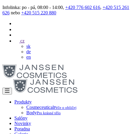
Infolinka: po - pá, 08:00 - 14:00,
+420 776 602 616
,
+420 515 261
626
nebo
+420 515 220 880
cz
sk
de
en
Produkty
Cosmeceutical
Péče o obličej
Body
Pro krásné tělo
Salóny
Novinky
Poradna