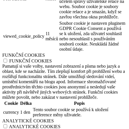
účelem správy uživatelské relace na
webu. Soubor cookie je soubory
cookie relace a je smazán, když se
zavřou všechna okna prohlížeče.
Soubor cookie je nastaven pluginem
GDPR Cookie Consent a používá
11
se k uložení, zda uživatel souhlasil
viewed_cookie_policy
měsíců
nebo nesouhlasil s používáním
souborů cookie. Neukládá žádné
osobní údaje.
FUNKČNÍ COOKIES
FUNKČNÍ COOKIES
Pamatují si vaše volby, nastavení zobrazení a písma nebo jazyk a
oblast, kde se nacházíte. Tím zlepšují komfort při prohlížení webu a
rozšiřují funkcionalitu stránek. Dále umožňují sledování videí,
umístění komentářů na blogu apod. Informace shromažďované
prostřednictvím těchto cookies jsou anonymní a nesledují vaše
aktivity při návštěvě jiných webových stránek. Funkční cookies
můžete povolit, nebo zakázat v nastavení prohlížeče.
Cookie
Délka
Popis
Tento soubor cookie se používá k uložení
currency
1 den
preference měny uživatele.
ANALYTICKÉ COOKIES
ANALYTICKÉ COOKIES