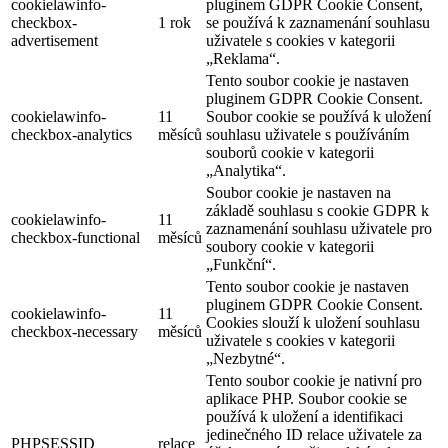
cookielawinfo-
pluginem GDPR Cookie Consent,
checkbox-
1 rok
se používá k zaznamenání souhlasu
advertisement
uživatele s cookies v kategorii
„Reklama“.
Tento soubor cookie je nastaven
pluginem GDPR Cookie Consent.
cookielawinfo-
11
Soubor cookie se používá k uložení
checkbox-analytics
měsíců
souhlasu uživatele s používáním
souborů cookie v kategorii
„Analytika“.
Soubor cookie je nastaven na
základě souhlasu s cookie GDPR k
cookielawinfo-
11
zaznamenání souhlasu uživatele pro
checkbox-functional
měsíců
soubory cookie v kategorii
„Funkční“.
Tento soubor cookie je nastaven
pluginem GDPR Cookie Consent.
cookielawinfo-
11
Cookies slouží k uložení souhlasu
checkbox-necessary
měsíců
uživatele s cookies v kategorii
„Nezbytné“.
Tento soubor cookie je nativní pro
aplikace PHP. Soubor cookie se
používá k uložení a identifikaci
jedinečného ID relace uživatele za
PHPSESSID
relace