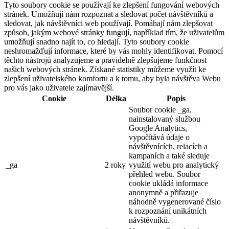
Tyto soubory cookie se používají ke zlepšení fungování webových
stránek. Umožňují nám rozpoznat a sledovat počet návštěvníků a
sledovat, jak návštěvníci web používají. Pomáhají nám zlepšovat
způsob, jakým webové stránky fungují, například tím, že uživatelům
umožňují snadno najít to, co hledají. Tyto soubory cookie
neshromažďují informace, které by vás mohly identifikovat. Pomocí
těchto nástrojů analyzujeme a pravidelně zlepšujeme funkčnost
našich webových stránek. Získané statistiky můžeme využít ke
zlepšení uživatelského komfortu a k tomu, aby byla návštěva Webu
pro vás jako uživatele zajímavější.
Cookie
Délka
Popis
Soubor cookie _ga,
nainstalovaný službou
Google Analytics,
vypočítává údaje o
návštěvnících, relacích a
kampaních a také sleduje
_ga
2 roky
využití webu pro analytický
přehled webu. Soubor
cookie ukládá informace
anonymně a přiřazuje
náhodně vygenerované číslo
k rozpoznání unikátních
návštěvníků.