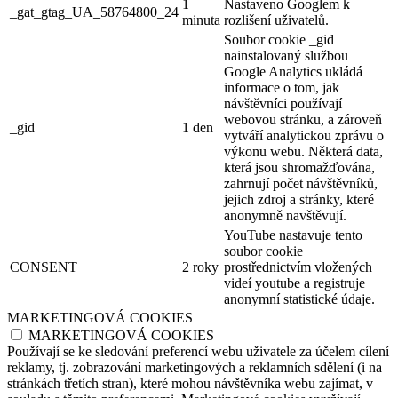
1
Nastaveno Googlem k
_gat_gtag_UA_58764800_24
minuta
rozlišení uživatelů.
Soubor cookie _gid
nainstalovaný službou
Google Analytics ukládá
informace o tom, jak
návštěvníci používají
webovou stránku, a zároveň
_gid
1 den
vytváří analytickou zprávu o
výkonu webu. Některá data,
která jsou shromažďována,
zahrnují počet návštěvníků,
jejich zdroj a stránky, které
anonymně navštěvují.
YouTube nastavuje tento
soubor cookie
CONSENT
2 roky
prostřednictvím vložených
videí youtube a registruje
anonymní statistické údaje.
MARKETINGOVÁ COOKIES
MARKETINGOVÁ COOKIES
Používají se ke sledování preferencí webu uživatele za účelem cílení
reklamy, tj. zobrazování marketingových a reklamních sdělení (i na
stránkách třetích stran), které mohou návštěvníka webu zajímat, v