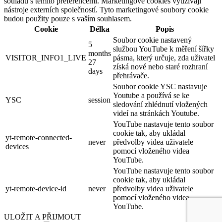
souladu s těmito preferencemi. Marketingové cookies využívají
nástroje externích společností. Tyto marketingové soubory cookie
budou použity pouze s vaším souhlasem.
Cookie
Délka
Popis
Soubor cookie nastavený
5
službou YouTube k měření šířky
months
VISITOR_INFO1_LIVE
pásma, který určuje, zda uživatel
27
získá nové nebo staré rozhraní
days
přehrávače.
Soubor cookie YSC nastavuje
Youtube a používá se ke
YSC
session
sledování zhlédnutí vložených
videí na stránkách Youtube.
YouTube nastavuje tento soubor
cookie tak, aby ukládal
yt-remote-connected-
never
předvolby videa uživatele
devices
pomocí vloženého videa
YouTube.
YouTube nastavuje tento soubor
cookie tak, aby ukládal
yt-remote-device-id
never
předvolby videa uživatele
pomocí vloženého videa
YouTube.
ULOŽIT A PŘIJMOUT