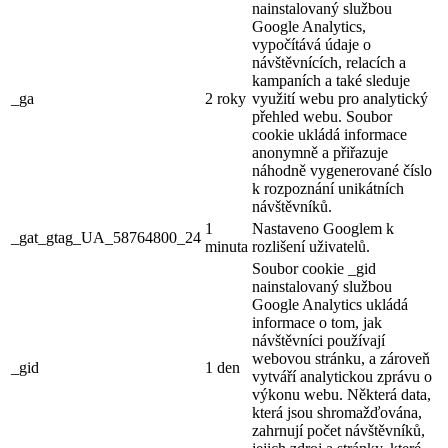
nainstalovaný službou
Google Analytics,
vypočítává údaje o
návštěvnících, relacích a
kampaních a také sleduje
_ga
2 roky
využití webu pro analytický
přehled webu. Soubor
cookie ukládá informace
anonymně a přiřazuje
náhodně vygenerované číslo
k rozpoznání unikátních
návštěvníků.
1
Nastaveno Googlem k
_gat_gtag_UA_58764800_24
minuta
rozlišení uživatelů.
Soubor cookie _gid
nainstalovaný službou
Google Analytics ukládá
informace o tom, jak
návštěvníci používají
webovou stránku, a zároveň
_gid
1 den
vytváří analytickou zprávu o
výkonu webu. Některá data,
která jsou shromažďována,
zahrnují počet návštěvníků,