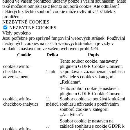
budou ve vašem prohlížeči uloženy pouze s vaším souhlasem. Máte
také možnost odhlásit se z těchto souborů cookie. Ale odhlášení
některých z těchto souborů cookie může ovlivnit váš zážitek z
prohlížení.
NEZBYTNÉ COOKIES
NEZBYTNÉ COOKIES
Vždy povoleno
Jsou potřebné pro správné fungování webových stránek. Používání
nezbytných cookies na našich webových stránkách je vždy v
souladu s nastavením ve vašem webovém prohlížeči.
Cookie
Délka
Popis
Tento soubor cookie, nastavený
cookielawinfo-
pluginem GDPR Cookie Consent,
checkbox-
1 rok
se používá k zaznamenání souhlasu
advertisement
uživatele s cookies v kategorii
„Reklama“.
Tento soubor cookie je nastaven
pluginem GDPR Cookie Consent.
cookielawinfo-
11
Soubor cookie se používá k uložení
checkbox-analytics
měsíců
souhlasu uživatele s používáním
souborů cookie v kategorii
„Analytika“.
Soubor cookie je nastaven na
základě souhlasu s cookie GDPR k
cookielawinfo-
11