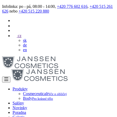
Infolinka: po - pá, 08:00 - 14:00,
+420 776 602 616
,
+420 515 261
626
nebo
+420 515 220 880
cz
sk
de
en
Produkty
Cosmeceutical
Péče o obličej
Body
Pro krásné tělo
Salóny
Novinky
Poradna