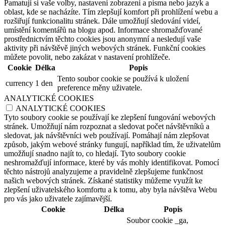
Pamatují si vaše volby, nastavení zobrazení a písma nebo jazyk a
oblast, kde se nacházíte. Tím zlepšují komfort při prohlížení webu a
rozšiřují funkcionalitu stránek. Dále umožňují sledování videí,
umístění komentářů na blogu apod. Informace shromažďované
prostřednictvím těchto cookies jsou anonymní a nesledují vaše
aktivity při návštěvě jiných webových stránek. Funkční cookies
můžete povolit, nebo zakázat v nastavení prohlížeče.
Cookie
Délka
Popis
Tento soubor cookie se používá k uložení
currency
1 den
preference měny uživatele.
ANALYTICKÉ COOKIES
ANALYTICKÉ COOKIES
Tyto soubory cookie se používají ke zlepšení fungování webových
stránek. Umožňují nám rozpoznat a sledovat počet návštěvníků a
sledovat, jak návštěvníci web používají. Pomáhají nám zlepšovat
způsob, jakým webové stránky fungují, například tím, že uživatelům
umožňují snadno najít to, co hledají. Tyto soubory cookie
neshromažďují informace, které by vás mohly identifikovat. Pomocí
těchto nástrojů analyzujeme a pravidelně zlepšujeme funkčnost
našich webových stránek. Získané statistiky můžeme využít ke
zlepšení uživatelského komfortu a k tomu, aby byla návštěva Webu
pro vás jako uživatele zajímavější.
Cookie
Délka
Popis
Soubor cookie _ga,