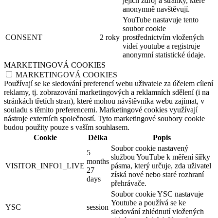
jejich zdroj a stránky, které
anonymně navštěvují.
YouTube nastavuje tento
soubor cookie
CONSENT
2 roky
prostřednictvím vložených
videí youtube a registruje
anonymní statistické údaje.
MARKETINGOVÁ COOKIES
MARKETINGOVÁ COOKIES
Používají se ke sledování preferencí webu uživatele za účelem cílení
reklamy, tj. zobrazování marketingových a reklamních sdělení (i na
stránkách třetích stran), které mohou návštěvníka webu zajímat, v
souladu s těmito preferencemi. Marketingové cookies využívají
nástroje externích společností. Tyto marketingové soubory cookie
budou použity pouze s vaším souhlasem.
Cookie
Délka
Popis
Soubor cookie nastavený
5
službou YouTube k měření šířky
months
VISITOR_INFO1_LIVE
pásma, který určuje, zda uživatel
27
získá nové nebo staré rozhraní
days
přehrávače.
Soubor cookie YSC nastavuje
Youtube a používá se ke
YSC
session
sledování zhlédnutí vložených