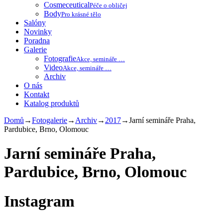
Cosmeceutical
Péče o obličej
Body
Pro krásné tělo
Salóny
Novinky
Poradna
Galerie
Fotografie
Akce, semináře …
Video
Akce, semináře …
Archiv
O nás
Kontakt
Katalog produktů
Domů
→
Fotogalerie
→
Archiv
→
2017
→
Jarní semináře Praha,
Pardubice, Brno, Olomouc
Jarní semináře Praha,
Pardubice, Brno, Olomouc
Instagram