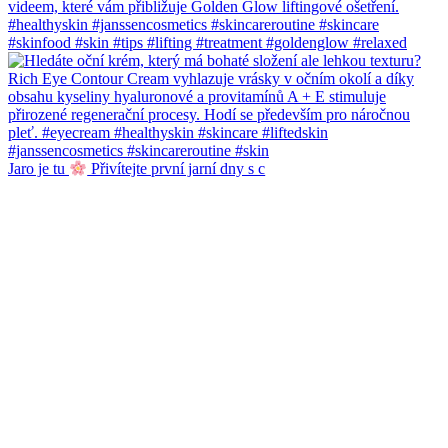
Jaro je tu
Přivítejte první jarní dny s c