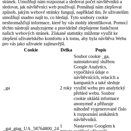
stránek. Umožňují nám rozpoznat a sledovat počet návštěvníků a
sledovat, jak návštěvníci web používají. Pomáhají nám zlepšovat
způsob, jakým webové stránky fungují, například tím, že uživatelům
umožňují snadno najít to, co hledají. Tyto soubory cookie
neshromažďují informace, které by vás mohly identifikovat. Pomocí
těchto nástrojů analyzujeme a pravidelně zlepšujeme funkčnost
našich webových stránek. Získané statistiky můžeme využít ke
zlepšení uživatelského komfortu a k tomu, aby byla návštěva Webu
pro vás jako uživatele zajímavější.
Cookie
Délka
Popis
Soubor cookie _ga,
nainstalovaný službou
Google Analytics,
vypočítává údaje o
návštěvnících, relacích a
kampaních a také sleduje
_ga
2 roky
využití webu pro analytický
přehled webu. Soubor
cookie ukládá informace
anonymně a přiřazuje
náhodně vygenerované číslo
k rozpoznání unikátních
návštěvníků.
1
Nastaveno Googlem k
_gat_gtag_UA_58764800_24