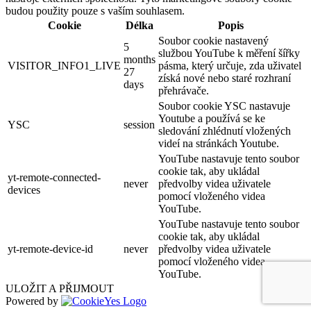
budou použity pouze s vaším souhlasem.
Cookie
Délka
Popis
Soubor cookie nastavený
5
službou YouTube k měření šířky
months
VISITOR_INFO1_LIVE
pásma, který určuje, zda uživatel
27
získá nové nebo staré rozhraní
days
přehrávače.
Soubor cookie YSC nastavuje
Youtube a používá se ke
YSC
session
sledování zhlédnutí vložených
videí na stránkách Youtube.
YouTube nastavuje tento soubor
cookie tak, aby ukládal
yt-remote-connected-
never
předvolby videa uživatele
devices
pomocí vloženého videa
YouTube.
YouTube nastavuje tento soubor
cookie tak, aby ukládal
yt-remote-device-id
never
předvolby videa uživatele
pomocí vloženého videa
YouTube.
ULOŽIT A PŘIJMOUT
Powered by