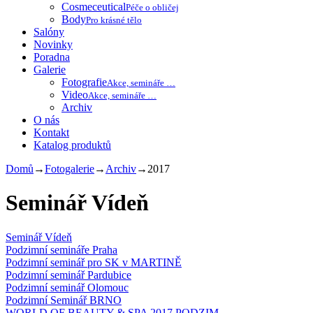
Cosmeceutical
Péče o obličej
Body
Pro krásné tělo
Salóny
Novinky
Poradna
Galerie
Fotografie
Akce, semináře …
Video
Akce, semináře …
Archiv
O nás
Kontakt
Katalog produktů
Domů
→
Fotogalerie
→
Archiv
→
2017
Seminář Vídeň
Seminář Vídeň
Podzimní semináře Praha
Podzimní seminář pro SK v MARTINĚ
Podzimní seminář Pardubice
Podzimní seminář Olomouc
Podzimní Seminář BRNO
WORLD OF BEAUTY & SPA 2017 PODZIM