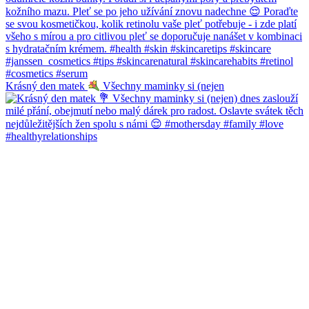
Krásný den matek
Všechny maminky si (nejen