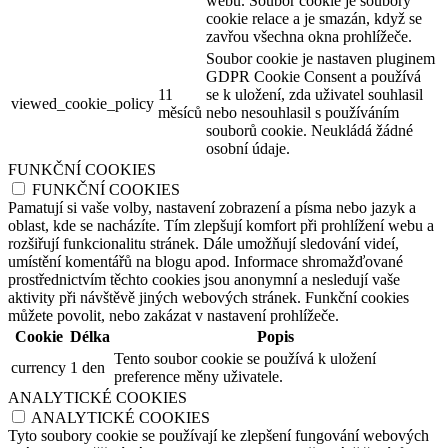
webu. Soubor cookie je soubory
cookie relace a je smazán, když se
zavřou všechna okna prohlížeče.
Soubor cookie je nastaven pluginem
GDPR Cookie Consent a používá
11
se k uložení, zda uživatel souhlasil
viewed_cookie_policy
měsíců
nebo nesouhlasil s používáním
souborů cookie. Neukládá žádné
osobní údaje.
FUNKČNÍ COOKIES
FUNKČNÍ COOKIES
Pamatují si vaše volby, nastavení zobrazení a písma nebo jazyk a
oblast, kde se nacházíte. Tím zlepšují komfort při prohlížení webu a
rozšiřují funkcionalitu stránek. Dále umožňují sledování videí,
umístění komentářů na blogu apod. Informace shromažďované
prostřednictvím těchto cookies jsou anonymní a nesledují vaše
aktivity při návštěvě jiných webových stránek. Funkční cookies
můžete povolit, nebo zakázat v nastavení prohlížeče.
Cookie
Délka
Popis
Tento soubor cookie se používá k uložení
currency
1 den
preference měny uživatele.
ANALYTICKÉ COOKIES
ANALYTICKÉ COOKIES
Tyto soubory cookie se používají ke zlepšení fungování webových