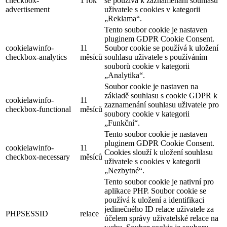
checkbox-
1 rok
se používá k zaznamenání souhlasu
advertisement
uživatele s cookies v kategorii
„Reklama“.
Tento soubor cookie je nastaven
pluginem GDPR Cookie Consent.
cookielawinfo-
11
Soubor cookie se používá k uložení
checkbox-analytics
měsíců
souhlasu uživatele s používáním
souborů cookie v kategorii
„Analytika“.
Soubor cookie je nastaven na
základě souhlasu s cookie GDPR k
cookielawinfo-
11
zaznamenání souhlasu uživatele pro
checkbox-functional
měsíců
soubory cookie v kategorii
„Funkční“.
Tento soubor cookie je nastaven
pluginem GDPR Cookie Consent.
cookielawinfo-
11
Cookies slouží k uložení souhlasu
checkbox-necessary
měsíců
uživatele s cookies v kategorii
„Nezbytné“.
Tento soubor cookie je nativní pro
aplikace PHP. Soubor cookie se
používá k uložení a identifikaci
jedinečného ID relace uživatele za
PHPSESSID
relace
účelem správy uživatelské relace na