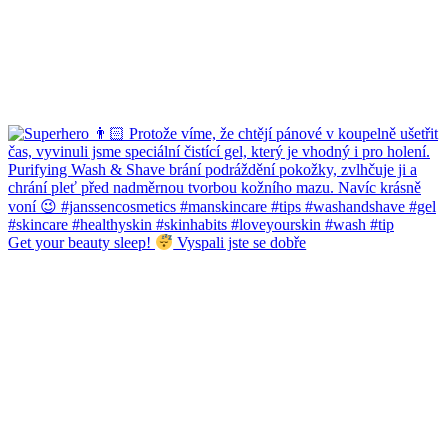
Get your beauty sleep!
Vyspali jste se dobře