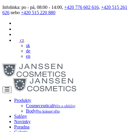
Infolinka: po - pá, 08:00 - 14:00,
+420 776 602 616
,
+420 515 261
626
nebo
+420 515 220 880
cz
sk
de
en
Produkty
Cosmeceutical
Péče o obličej
Body
Pro krásné tělo
Salóny
Novinky
Poradna