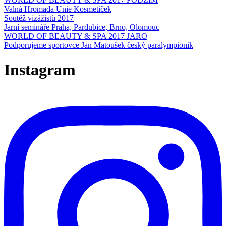
Valná Hromada Unie Kosmetiček
Soutěž vizážistů 2017
Jarní semináře Praha, Pardubice, Brno, Olomouc
WORLD OF BEAUTY & SPA 2017 JARO
Podporujeme sportovce Jan Matoušek český paralympionik
Instagram