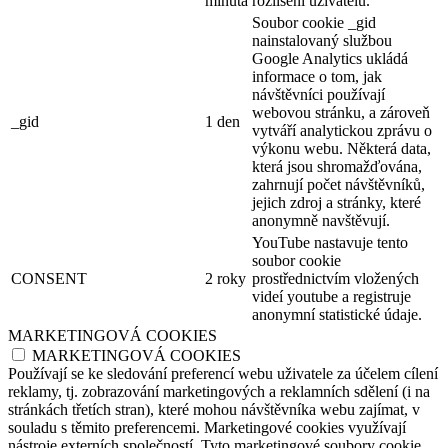
minuta
rozlišení uživatelů.
Soubor cookie _gid
nainstalovaný službou
Google Analytics ukládá
informace o tom, jak
návštěvníci používají
webovou stránku, a zároveň
_gid
1 den
vytváří analytickou zprávu o
výkonu webu. Některá data,
která jsou shromažďována,
zahrnují počet návštěvníků,
jejich zdroj a stránky, které
anonymně navštěvují.
YouTube nastavuje tento
soubor cookie
CONSENT
2 roky
prostřednictvím vložených
videí youtube a registruje
anonymní statistické údaje.
MARKETINGOVÁ COOKIES
MARKETINGOVÁ COOKIES
Používají se ke sledování preferencí webu uživatele za účelem cílení
reklamy, tj. zobrazování marketingových a reklamních sdělení (i na
stránkách třetích stran), které mohou návštěvníka webu zajímat, v
souladu s těmito preferencemi. Marketingové cookies využívají
nástroje externích společností. Tyto marketingové soubory cookie