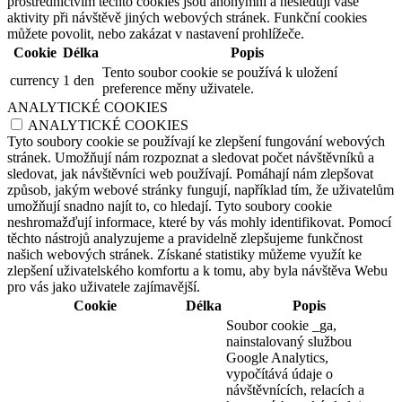
prostřednictvím těchto cookies jsou anonymní a nesledují vaše
aktivity při návštěvě jiných webových stránek. Funkční cookies
můžete povolit, nebo zakázat v nastavení prohlížeče.
Cookie
Délka
Popis
Tento soubor cookie se používá k uložení
currency
1 den
preference měny uživatele.
ANALYTICKÉ COOKIES
ANALYTICKÉ COOKIES
Tyto soubory cookie se používají ke zlepšení fungování webových
stránek. Umožňují nám rozpoznat a sledovat počet návštěvníků a
sledovat, jak návštěvníci web používají. Pomáhají nám zlepšovat
způsob, jakým webové stránky fungují, například tím, že uživatelům
umožňují snadno najít to, co hledají. Tyto soubory cookie
neshromažďují informace, které by vás mohly identifikovat. Pomocí
těchto nástrojů analyzujeme a pravidelně zlepšujeme funkčnost
našich webových stránek. Získané statistiky můžeme využít ke
zlepšení uživatelského komfortu a k tomu, aby byla návštěva Webu
pro vás jako uživatele zajímavější.
Cookie
Délka
Popis
Soubor cookie _ga,
nainstalovaný službou
Google Analytics,
vypočítává údaje o
návštěvnících, relacích a