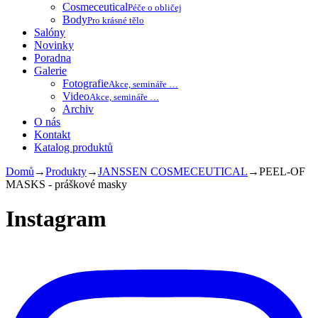
Cosmeceutical
Péče o obličej
Body
Pro krásné tělo
Salóny
Novinky
Poradna
Galerie
Fotografie
Akce, semináře …
Video
Akce, semináře …
Archiv
O nás
Kontakt
Katalog produktů
Domů
→
Produkty
→
JANSSEN COSMECEUTICAL
→
PEEL-OF
MASKS - práškové masky
Instagram