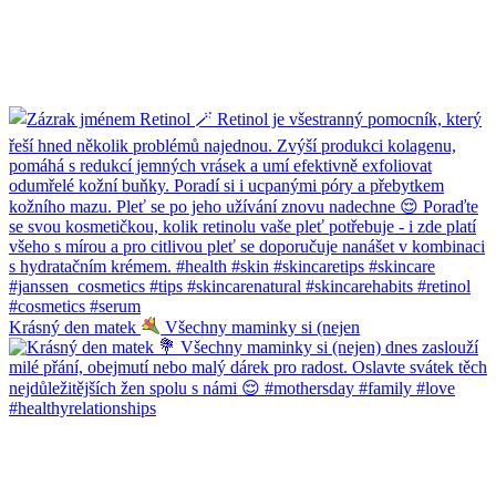
Krásný den matek
Všechny maminky si (nejen