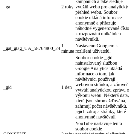
kampaních a také sleduje
_ga
2 roky
využití webu pro analytický
přehled webu. Soubor
cookie ukládá informace
anonymně a přiřazuje
náhodně vygenerované číslo
k rozpoznání unikátních
návštěvníků.
1
Nastaveno Googlem k
_gat_gtag_UA_58764800_24
minuta
rozlišení uživatelů.
Soubor cookie _gid
nainstalovaný službou
Google Analytics ukládá
informace o tom, jak
návštěvníci používají
webovou stránku, a zároveň
_gid
1 den
vytváří analytickou zprávu o
výkonu webu. Některá data,
která jsou shromažďována,
zahrnují počet návštěvníků,
jejich zdroj a stránky, které
anonymně navštěvují.
YouTube nastavuje tento
soubor cookie