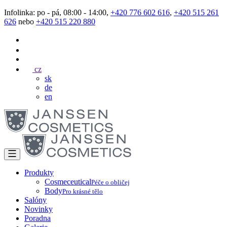
Infolinka: po - pá, 08:00 - 14:00,
+420 776 602 616
,
+420 515 261
626
nebo
+420 515 220 880
cz
sk
de
en
Produkty
Cosmeceutical
Péče o obličej
Body
Pro krásné tělo
Salóny
Novinky
Poradna