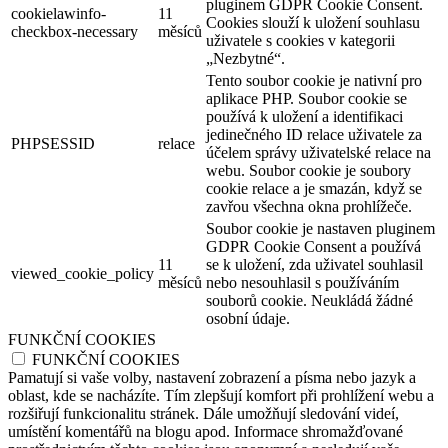
pluginem GDPR Cookie Consent.
cookielawinfo-
11
Cookies slouží k uložení souhlasu
checkbox-necessary
měsíců
uživatele s cookies v kategorii
„Nezbytné“.
Tento soubor cookie je nativní pro
aplikace PHP. Soubor cookie se
používá k uložení a identifikaci
jedinečného ID relace uživatele za
PHPSESSID
relace
účelem správy uživatelské relace na
webu. Soubor cookie je soubory
cookie relace a je smazán, když se
zavřou všechna okna prohlížeče.
Soubor cookie je nastaven pluginem
GDPR Cookie Consent a používá
11
se k uložení, zda uživatel souhlasil
viewed_cookie_policy
měsíců
nebo nesouhlasil s používáním
souborů cookie. Neukládá žádné
osobní údaje.
FUNKČNÍ COOKIES
FUNKČNÍ COOKIES
Pamatují si vaše volby, nastavení zobrazení a písma nebo jazyk a
oblast, kde se nacházíte. Tím zlepšují komfort při prohlížení webu a
rozšiřují funkcionalitu stránek. Dále umožňují sledování videí,
umístění komentářů na blogu apod. Informace shromažďované