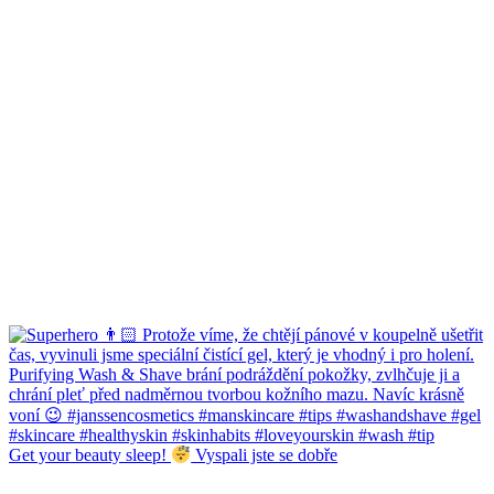
Get your beauty sleep!
Vyspali jste se dobře