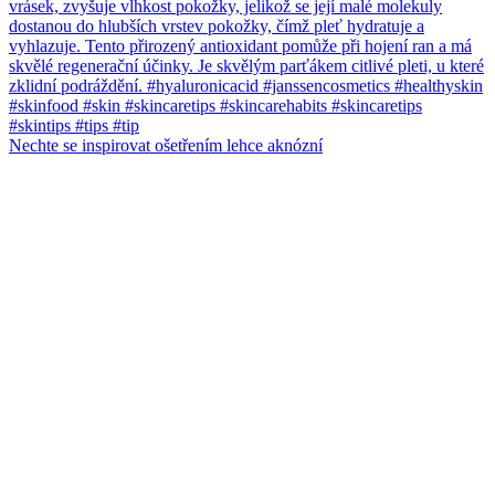
Nechte se inspirovat ošetřením lehce aknózní