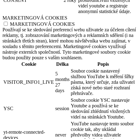
CONSENT
2 roky
prostřednictvím vložených
videí youtube a registruje
anonymní statistické údaje.
MARKETINGOVÁ COOKIES
MARKETINGOVÁ COOKIES
Používají se ke sledování preferencí webu uživatele za účelem cílení
reklamy, tj. zobrazování marketingových a reklamních sdělení (i na
stránkách třetích stran), které mohou návštěvníka webu zajímat, v
souladu s těmito preferencemi. Marketingové cookies využívají
nástroje externích společností. Tyto marketingové soubory cookie
budou použity pouze s vaším souhlasem.
Cookie
Délka
Popis
Soubor cookie nastavený
5
službou YouTube k měření šířky
months
VISITOR_INFO1_LIVE
pásma, který určuje, zda uživatel
27
získá nové nebo staré rozhraní
days
přehrávače.
Soubor cookie YSC nastavuje
Youtube a používá se ke
YSC
session
sledování zhlédnutí vložených
videí na stránkách Youtube.
YouTube nastavuje tento soubor
cookie tak, aby ukládal
yt-remote-connected-
never
předvolby videa uživatele
devices