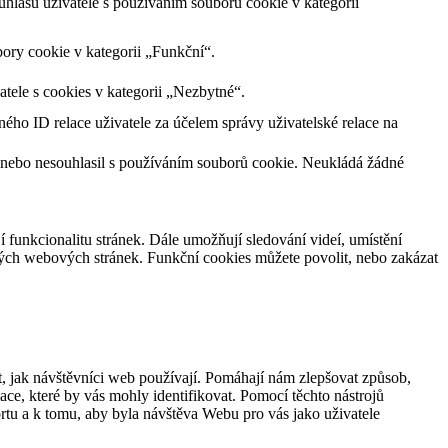
lasu uživatele s používáním souborů cookie v kategorii
ory cookie v kategorii „Funkční“.
tele s cookies v kategorii „Nezbytné“.
ného ID relace uživatele za účelem správy uživatelské relace na
 nebo nesouhlasil s používáním souborů cookie. Neukládá žádné
jí funkcionalitu stránek. Dále umožňují sledování videí, umístění
ných webových stránek. Funkční cookies můžete povolit, nebo zakázat
, jak návštěvníci web používají. Pomáhají nám zlepšovat způsob,
ce, které by vás mohly identifikovat. Pomocí těchto nástrojů
rtu a k tomu, aby byla návštěva Webu pro vás jako uživatele