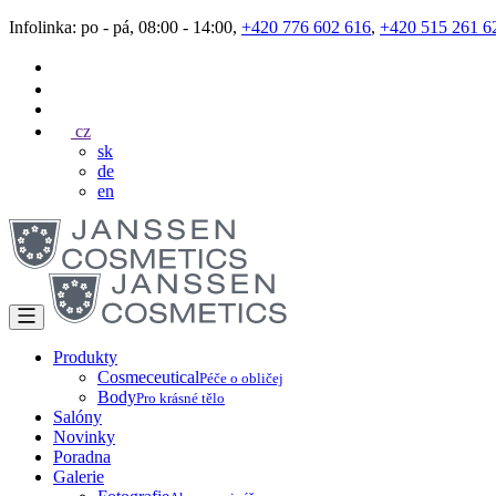
Infolinka: po - pá, 08:00 - 14:00,
+420 776 602 616
,
+420 515 261 6
cz
sk
de
en
Produkty
Cosmeceutical
Péče o obličej
Body
Pro krásné tělo
Salóny
Novinky
Poradna
Galerie