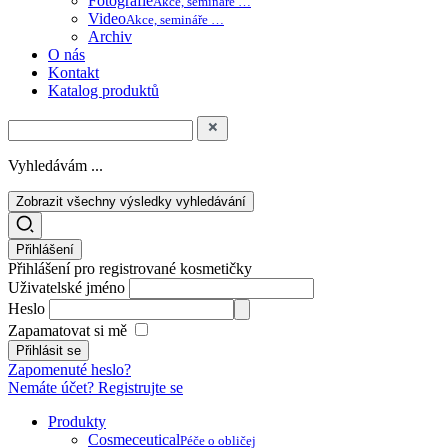
Fotografie
Akce, semináře …
Video
Akce, semináře …
Archiv
O nás
Kontakt
Katalog produktů
Vyhledávám ...
Zobrazit všechny výsledky vyhledávání
Přihlášení
Přihlášení pro registrované kosmetičky
Uživatelské jméno
Heslo
Zapamatovat si mě
Zapomenuté heslo?
Nemáte účet? Registrujte se
Produkty
Cosmeceutical
Péče o obličej