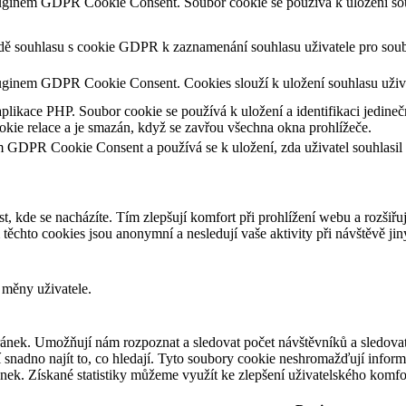
luginem GDPR Cookie Consent. Soubor cookie se používá k uložení souh
adě souhlasu s cookie GDPR k zaznamenání souhlasu uživatele pro soub
uginem GDPR Cookie Consent. Cookies slouží k uložení souhlasu uživa
aplikace PHP. Soubor cookie se používá k uložení a identifikaci jedineč
kie relace a je smazán, když se zavřou všechna okna prohlížeče.
m GDPR Cookie Consent a používá se k uložení, zda uživatel souhlasil
t, kde se nacházíte. Tím zlepšují komfort při prohlížení webu a rozšiřu
chto cookies jsou anonymní a nesledují vaše aktivity při návštěvě ji
 měny uživatele.
ánek. Umožňují nám rozpoznat a sledovat počet návštěvníků a sledovat
snadno najít to, co hledají. Tyto soubory cookie neshromažďují informa
ek. Získané statistiky můžeme využít ke zlepšení uživatelského komfo