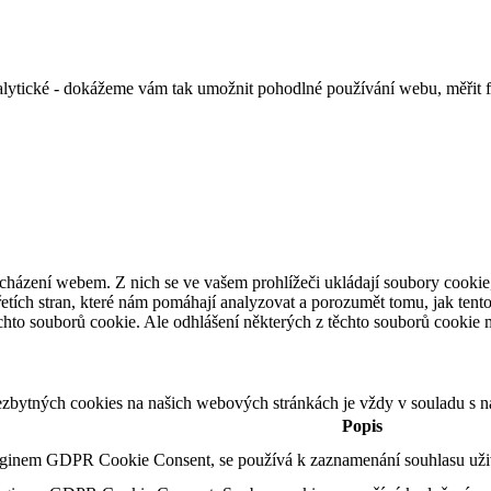
alytické - dokážeme vám tak umožnit pohodlné používání webu, měřit 
cházení webem. Z nich se ve vašem prohlížeči ukládají soubory cookie,
etích stran, které nám pomáhají analyzovat a porozumět tomu, jak ten
hto souborů cookie. Ale odhlášení některých z těchto souborů cookie mů
ezbytných cookies na našich webových stránkách je vždy v souladu s 
Popis
uginem GDPR Cookie Consent, se používá k zaznamenání souhlasu uživa