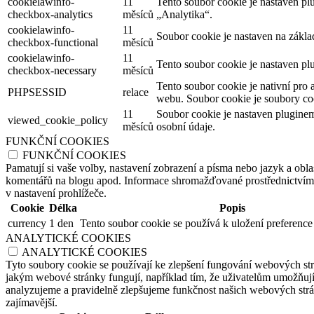
cookielawinfo-
11
Tento soubor cookie je nastaven p
checkbox-analytics
měsíců
„Analytika“.
cookielawinfo-
11
Soubor cookie je nastaven na zákl
checkbox-functional
měsíců
cookielawinfo-
11
Tento soubor cookie je nastaven pl
checkbox-necessary
měsíců
Tento soubor cookie je nativní pro 
PHPSESSID
relace
webu. Soubor cookie je soubory coo
11
Soubor cookie je nastaven plugine
viewed_cookie_policy
měsíců
osobní údaje.
FUNKČNÍ COOKIES
FUNKČNÍ COOKIES
Pamatují si vaše volby, nastavení zobrazení a písma nebo jazyk a oblas
komentářů na blogu apod. Informace shromažďované prostřednictvím tě
v nastavení prohlížeče.
Cookie
Délka
Popis
currency
1 den
Tento soubor cookie se používá k uložení preference
ANALYTICKÉ COOKIES
ANALYTICKÉ COOKIES
Tyto soubory cookie se používají ke zlepšení fungování webových str
jakým webové stránky fungují, například tím, že uživatelům umožňují 
analyzujeme a pravidelně zlepšujeme funkčnost našich webových strán
zajímavější.