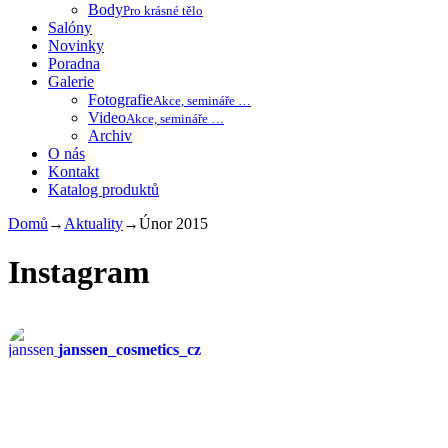
Body
Pro krásné tělo
Salóny
Novinky
Poradna
Galerie
Fotografie
Akce, semináře …
Video
Akce, semináře …
Archiv
O nás
Kontakt
Katalog produktů
Domů
→
Aktuality
→
Únor 2015
Instagram
janssen_cosmetics_cz