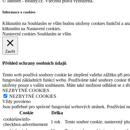
© Janssen - Beauty.cz. Všechna práva vyhrazena.
Informace o cookies
Kliknutím na Souhlasím se vším budou uloženy cookies funkční a an
kliknutím na Nastavení cookies.
Nastavení cookies
Souhlasím se vším
Zavřít
Přehled ochrany osobních údajů
Tento web používá soubory cookie ke zlepšení vašeho zážitku při pro
fungování základních funkcí webu. Používáme také soubory cookie tř
uloženy pouze s vaším souhlasem. Máte také možnost odhlásit se z těc
NEZBYTNÉ COOKIES
NEZBYTNÉ COOKIES
Vždy povoleno
Jsou potřebné pro správné fungování webových stránek. Používání n
Cookie
Délka
cookielawinfo-
1 rok
Tento soubor cookie, nastavený pl
checkbox-advertisement