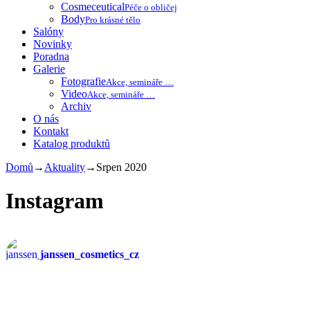
Cosmeceutical
Péče o obličej
Body
Pro krásné tělo
Salóny
Novinky
Poradna
Galerie
Fotografie
Akce, semináře …
Video
Akce, semináře …
Archiv
O nás
Kontakt
Katalog produktů
Domů
→
Aktuality
→
Srpen 2020
Instagram
janssen_cosmetics_cz