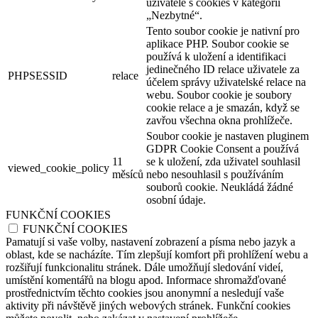
uživatele s cookies v kategorii
„Nezbytné“.
Tento soubor cookie je nativní pro
aplikace PHP. Soubor cookie se
používá k uložení a identifikaci
jedinečného ID relace uživatele za
PHPSESSID
relace
účelem správy uživatelské relace na
webu. Soubor cookie je soubory
cookie relace a je smazán, když se
zavřou všechna okna prohlížeče.
Soubor cookie je nastaven pluginem
GDPR Cookie Consent a používá
11
se k uložení, zda uživatel souhlasil
viewed_cookie_policy
měsíců
nebo nesouhlasil s používáním
souborů cookie. Neukládá žádné
osobní údaje.
FUNKČNÍ COOKIES
FUNKČNÍ COOKIES
Pamatují si vaše volby, nastavení zobrazení a písma nebo jazyk a
oblast, kde se nacházíte. Tím zlepšují komfort při prohlížení webu a
rozšiřují funkcionalitu stránek. Dále umožňují sledování videí,
umístění komentářů na blogu apod. Informace shromažďované
prostřednictvím těchto cookies jsou anonymní a nesledují vaše
aktivity při návštěvě jiných webových stránek. Funkční cookies