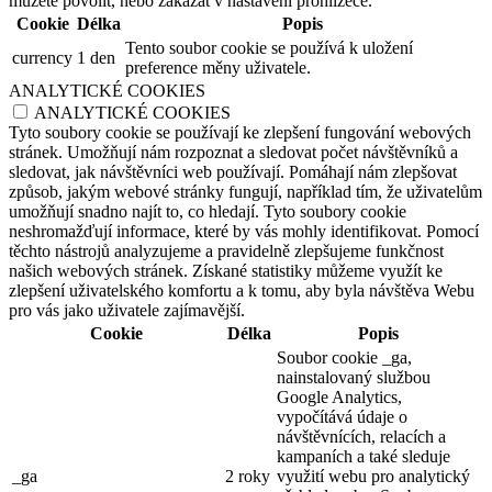
můžete povolit, nebo zakázat v nastavení prohlížeče.
Cookie
Délka
Popis
Tento soubor cookie se používá k uložení
currency
1 den
preference měny uživatele.
ANALYTICKÉ COOKIES
ANALYTICKÉ COOKIES
Tyto soubory cookie se používají ke zlepšení fungování webových
stránek. Umožňují nám rozpoznat a sledovat počet návštěvníků a
sledovat, jak návštěvníci web používají. Pomáhají nám zlepšovat
způsob, jakým webové stránky fungují, například tím, že uživatelům
umožňují snadno najít to, co hledají. Tyto soubory cookie
neshromažďují informace, které by vás mohly identifikovat. Pomocí
těchto nástrojů analyzujeme a pravidelně zlepšujeme funkčnost
našich webových stránek. Získané statistiky můžeme využít ke
zlepšení uživatelského komfortu a k tomu, aby byla návštěva Webu
pro vás jako uživatele zajímavější.
Cookie
Délka
Popis
Soubor cookie _ga,
nainstalovaný službou
Google Analytics,
vypočítává údaje o
návštěvnících, relacích a
kampaních a také sleduje
_ga
2 roky
využití webu pro analytický