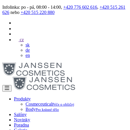
Infolinka: po - pá, 08:00 - 14:00,
+420 776 602 616
,
+420 515 261
626
nebo
+420 515 220 880
cz
sk
de
en
Produkty
Cosmeceutical
Péče o obličej
Body
Pro krásné tělo
Salóny
Novinky
Poradna