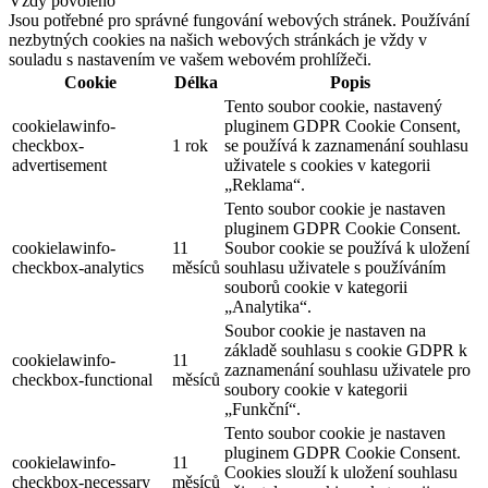
Vždy povoleno
Jsou potřebné pro správné fungování webových stránek. Používání
nezbytných cookies na našich webových stránkách je vždy v
souladu s nastavením ve vašem webovém prohlížeči.
Cookie
Délka
Popis
Tento soubor cookie, nastavený
cookielawinfo-
pluginem GDPR Cookie Consent,
checkbox-
1 rok
se používá k zaznamenání souhlasu
advertisement
uživatele s cookies v kategorii
„Reklama“.
Tento soubor cookie je nastaven
pluginem GDPR Cookie Consent.
cookielawinfo-
11
Soubor cookie se používá k uložení
checkbox-analytics
měsíců
souhlasu uživatele s používáním
souborů cookie v kategorii
„Analytika“.
Soubor cookie je nastaven na
základě souhlasu s cookie GDPR k
cookielawinfo-
11
zaznamenání souhlasu uživatele pro
checkbox-functional
měsíců
soubory cookie v kategorii
„Funkční“.
Tento soubor cookie je nastaven
pluginem GDPR Cookie Consent.
cookielawinfo-
11
Cookies slouží k uložení souhlasu
checkbox-necessary
měsíců