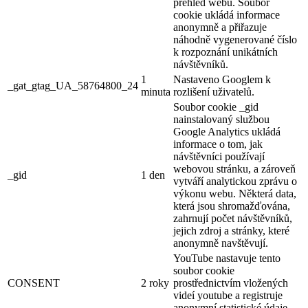
přehled webu. Soubor
cookie ukládá informace
anonymně a přiřazuje
náhodně vygenerované číslo
k rozpoznání unikátních
návštěvníků.
1
Nastaveno Googlem k
_gat_gtag_UA_58764800_24
minuta
rozlišení uživatelů.
Soubor cookie _gid
nainstalovaný službou
Google Analytics ukládá
informace o tom, jak
návštěvníci používají
webovou stránku, a zároveň
_gid
1 den
vytváří analytickou zprávu o
výkonu webu. Některá data,
která jsou shromažďována,
zahrnují počet návštěvníků,
jejich zdroj a stránky, které
anonymně navštěvují.
YouTube nastavuje tento
soubor cookie
CONSENT
2 roky
prostřednictvím vložených
videí youtube a registruje
anonymní statistické údaje.