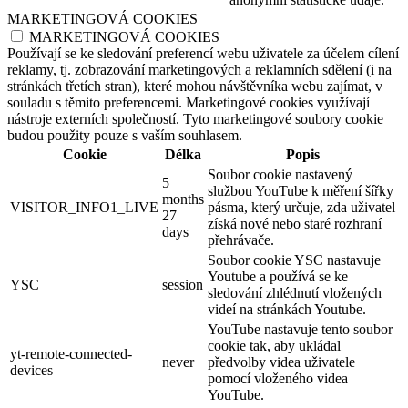
MARKETINGOVÁ COOKIES
MARKETINGOVÁ COOKIES
Používají se ke sledování preferencí webu uživatele za účelem cílení
reklamy, tj. zobrazování marketingových a reklamních sdělení (i na
stránkách třetích stran), které mohou návštěvníka webu zajímat, v
souladu s těmito preferencemi. Marketingové cookies využívají
nástroje externích společností. Tyto marketingové soubory cookie
budou použity pouze s vaším souhlasem.
Cookie
Délka
Popis
Soubor cookie nastavený
5
službou YouTube k měření šířky
months
VISITOR_INFO1_LIVE
pásma, který určuje, zda uživatel
27
získá nové nebo staré rozhraní
days
přehrávače.
Soubor cookie YSC nastavuje
Youtube a používá se ke
YSC
session
sledování zhlédnutí vložených
videí na stránkách Youtube.
YouTube nastavuje tento soubor
cookie tak, aby ukládal
yt-remote-connected-
never
předvolby videa uživatele
devices
pomocí vloženého videa
YouTube.