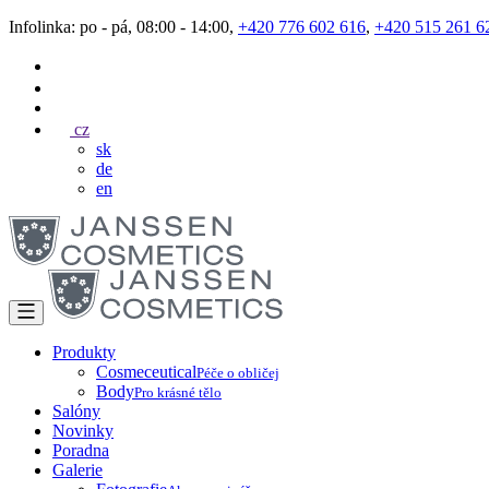
Infolinka: po - pá, 08:00 - 14:00,
+420 776 602 616
,
+420 515 261 6
cz
sk
de
en
Produkty
Cosmeceutical
Péče o obličej
Body
Pro krásné tělo
Salóny
Novinky
Poradna
Galerie