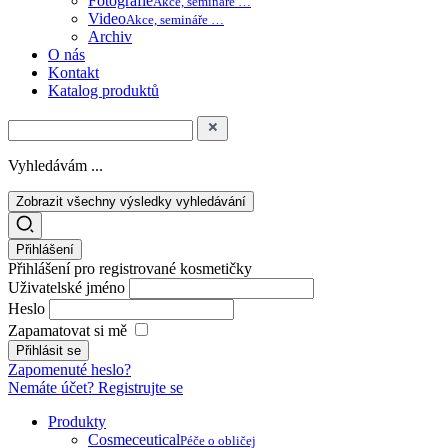
Fotografie
Akce, semináře …
Video
Akce, semináře …
Archiv
O nás
Kontakt
Katalog produktů
Vyhledávám ...
Zobrazit všechny výsledky vyhledávání
Přihlášení
Přihlášení pro registrované kosmetičky
Uživatelské jméno
Heslo
Zapamatovat si mě
Zapomenuté heslo?
Nemáte účet? Registrujte se
Produkty
Cosmeceutical
Péče o obličej