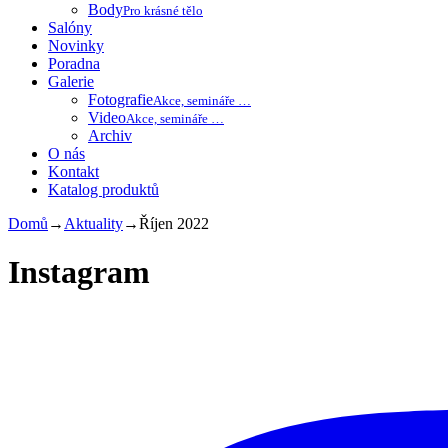
Body
Pro krásné tělo
Salóny
Novinky
Poradna
Galerie
Fotografie
Akce, semináře …
Video
Akce, semináře …
Archiv
O nás
Kontakt
Katalog produktů
Domů
→
Aktuality
→
Říjen 2022
Instagram