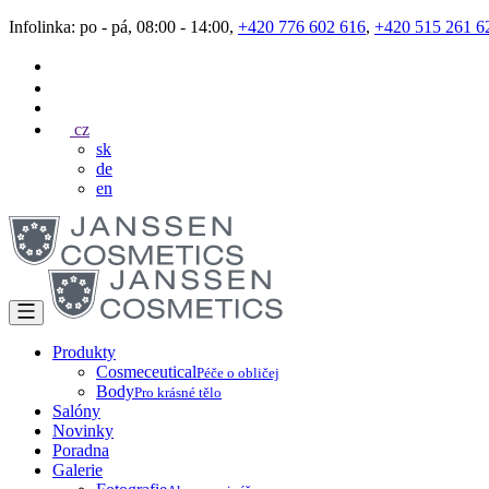
Infolinka: po - pá, 08:00 - 14:00,
+420 776 602 616
,
+420 515 261 6
cz
sk
de
en
Produkty
Cosmeceutical
Péče o obličej
Body
Pro krásné tělo
Salóny
Novinky
Poradna
Galerie