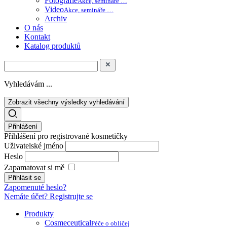
Fotografie
Akce, semináře …
Video
Akce, semináře …
Archiv
O nás
Kontakt
Katalog produktů
Vyhledávám ...
Zobrazit všechny výsledky vyhledávání
Přihlášení
Přihlášení pro registrované kosmetičky
Uživatelské jméno
Heslo
Zapamatovat si mě
Zapomenuté heslo?
Nemáte účet? Registrujte se
Produkty
Cosmeceutical
Péče o obličej