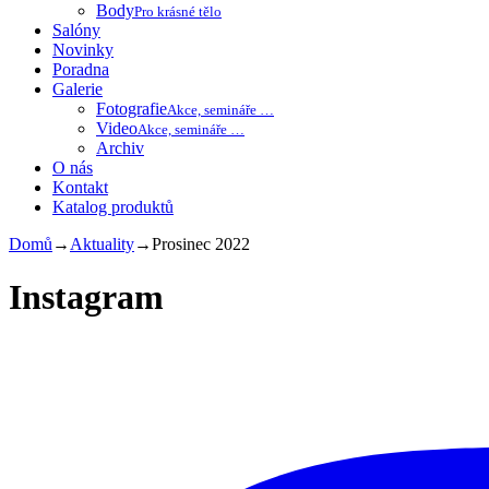
Body
Pro krásné tělo
Salóny
Novinky
Poradna
Galerie
Fotografie
Akce, semináře …
Video
Akce, semináře …
Archiv
O nás
Kontakt
Katalog produktů
Domů
→
Aktuality
→
Prosinec 2022
Instagram