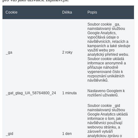
Cookie
Délka
Popis
Soubor cookie _ga,
nainstalovaný službou
Google Analytics,
vypočítává údaje o
návštěvnících, relacích a
kampaních a také sleduje
využití webu pro
_ga
2 roky
analytický přehled webu.
Soubor cookie ukládá
informace anonymně a
přiřazuje náhodně
vygenerované číslo k
rozpoznání unikátních
návštěvníků.
Nastaveno Googlem k
_gat_gtag_UA_58764800_24
1 minuta
rozlišení uživatelů.
Soubor cookie _gid
nainstalovaný službou
Google Analytics ukládá
informace o tom, jak
návštěvníci používají
webovou stránku, a
zároveň vytváří
_gid
1 den
analytickou zprávu o