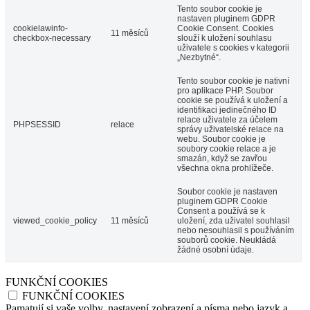
Tento soubor cookie je
nastaven pluginem GDPR
cookielawinfo-
Cookie Consent. Cookies
11 měsíců
checkbox-necessary
slouží k uložení souhlasu
uživatele s cookies v kategorii
„Nezbytné“.
Tento soubor cookie je nativní
pro aplikace PHP. Soubor
cookie se používá k uložení a
identifikaci jedinečného ID
relace uživatele za účelem
PHPSESSID
relace
správy uživatelské relace na
webu. Soubor cookie je
soubory cookie relace a je
smazán, když se zavřou
všechna okna prohlížeče.
Soubor cookie je nastaven
pluginem GDPR Cookie
Consent a používá se k
viewed_cookie_policy
11 měsíců
uložení, zda uživatel souhlasil
nebo nesouhlasil s používáním
souborů cookie. Neukládá
žádné osobní údaje.
FUNKČNÍ COOKIES
FUNKČNÍ COOKIES
Pamatují si vaše volby, nastavení zobrazení a písma nebo jazyk a