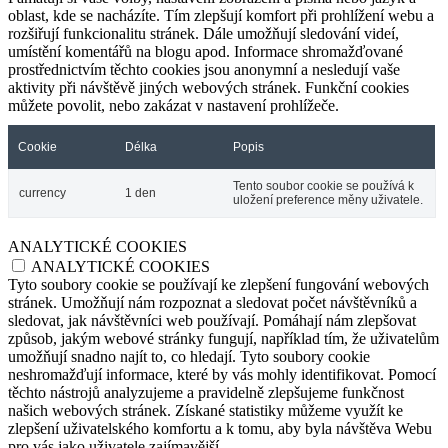
oblast, kde se nacházíte. Tím zlepšují komfort při prohlížení webu a
rozšiřují funkcionalitu stránek. Dále umožňují sledování videí,
umístění komentářů na blogu apod. Informace shromažďované
prostřednictvím těchto cookies jsou anonymní a nesledují vaše
aktivity při návštěvě jiných webových stránek. Funkční cookies
můžete povolit, nebo zakázat v nastavení prohlížeče.
Cookie
Délka
Popis
Tento soubor cookie se používá k
currency
1 den
uložení preference měny uživatele.
ANALYTICKÉ COOKIES
ANALYTICKÉ COOKIES
Tyto soubory cookie se používají ke zlepšení fungování webových
stránek. Umožňují nám rozpoznat a sledovat počet návštěvníků a
sledovat, jak návštěvníci web používají. Pomáhají nám zlepšovat
způsob, jakým webové stránky fungují, například tím, že uživatelům
umožňují snadno najít to, co hledají. Tyto soubory cookie
neshromažďují informace, které by vás mohly identifikovat. Pomocí
těchto nástrojů analyzujeme a pravidelně zlepšujeme funkčnost
našich webových stránek. Získané statistiky můžeme využít ke
zlepšení uživatelského komfortu a k tomu, aby byla návštěva Webu
pro vás jako uživatele zajímavější.