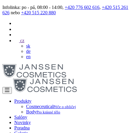
Infolinka: po - pá, 08:00 - 14:00,
+420 776 602 616
,
+420 515 261
626
nebo
+420 515 220 880
cz
sk
de
en
Produkty
Cosmeceutical
Péče o obličej
Body
Pro krásné tělo
Salóny
Novinky
Poradna