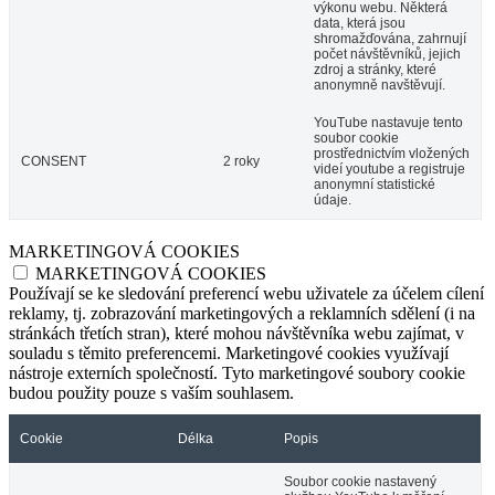
výkonu webu. Některá
data, která jsou
shromažďována, zahrnují
počet návštěvníků, jejich
zdroj a stránky, které
anonymně navštěvují.
YouTube nastavuje tento
soubor cookie
prostřednictvím vložených
CONSENT
2 roky
videí youtube a registruje
anonymní statistické
údaje.
MARKETINGOVÁ COOKIES
MARKETINGOVÁ COOKIES
Používají se ke sledování preferencí webu uživatele za účelem cílení
reklamy, tj. zobrazování marketingových a reklamních sdělení (i na
stránkách třetích stran), které mohou návštěvníka webu zajímat, v
souladu s těmito preferencemi. Marketingové cookies využívají
nástroje externích společností. Tyto marketingové soubory cookie
budou použity pouze s vaším souhlasem.
Cookie
Délka
Popis
Soubor cookie nastavený