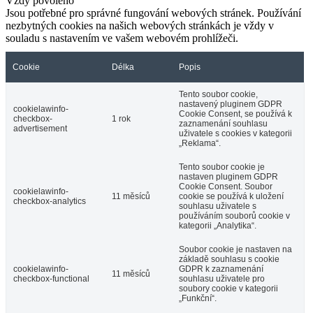
Vždy povoleno
Jsou potřebné pro správné fungování webových stránek. Používání
nezbytných cookies na našich webových stránkách je vždy v
souladu s nastavením ve vašem webovém prohlížeči.
Cookie
Délka
Popis
Tento soubor cookie,
nastavený pluginem GDPR
cookielawinfo-
Cookie Consent, se používá k
checkbox-
1 rok
zaznamenání souhlasu
advertisement
uživatele s cookies v kategorii
„Reklama“.
Tento soubor cookie je
nastaven pluginem GDPR
Cookie Consent. Soubor
cookielawinfo-
11 měsíců
cookie se používá k uložení
checkbox-analytics
souhlasu uživatele s
používáním souborů cookie v
kategorii „Analytika“.
Soubor cookie je nastaven na
základě souhlasu s cookie
cookielawinfo-
GDPR k zaznamenání
11 měsíců
checkbox-functional
souhlasu uživatele pro
soubory cookie v kategorii
„Funkční“.