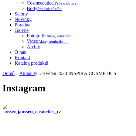
Cosmeceutical
Péče o obličej
Body
Pro krásné tělo
Salóny
Novinky
Poradna
Galerie
Fotografie
Akce, semináře …
Video
Akce, semináře …
Archiv
O nás
Kontakt
Katalog produktů
Domů
→
Aktuality
→
Květen 2023 INSPIRA:COSMETICS
Instagram
janssen_cosmetics_cz