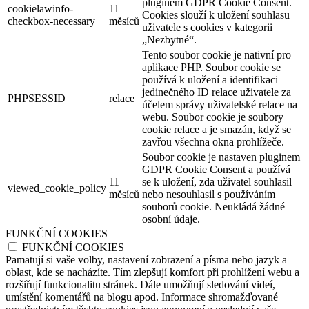
pluginem GDPR Cookie Consent.
cookielawinfo-
11
Cookies slouží k uložení souhlasu
checkbox-necessary
měsíců
uživatele s cookies v kategorii
„Nezbytné“.
Tento soubor cookie je nativní pro
aplikace PHP. Soubor cookie se
používá k uložení a identifikaci
jedinečného ID relace uživatele za
PHPSESSID
relace
účelem správy uživatelské relace na
webu. Soubor cookie je soubory
cookie relace a je smazán, když se
zavřou všechna okna prohlížeče.
Soubor cookie je nastaven pluginem
GDPR Cookie Consent a používá
11
se k uložení, zda uživatel souhlasil
viewed_cookie_policy
měsíců
nebo nesouhlasil s používáním
souborů cookie. Neukládá žádné
osobní údaje.
FUNKČNÍ COOKIES
FUNKČNÍ COOKIES
Pamatují si vaše volby, nastavení zobrazení a písma nebo jazyk a
oblast, kde se nacházíte. Tím zlepšují komfort při prohlížení webu a
rozšiřují funkcionalitu stránek. Dále umožňují sledování videí,
umístění komentářů na blogu apod. Informace shromažďované