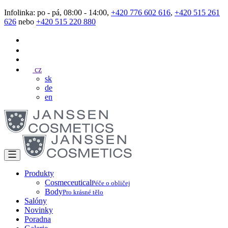
Infolinka: po - pá, 08:00 - 14:00,
+420 776 602 616
,
+420 515 261
626
nebo
+420 515 220 880
cz
sk
de
en
Produkty
Cosmeceutical
Péče o obličej
Body
Pro krásné tělo
Salóny
Novinky
Poradna