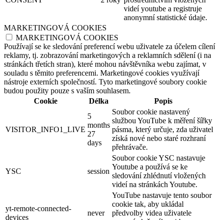
videí youtube a registruje
anonymní statistické údaje.
MARKETINGOVÁ COOKIES
MARKETINGOVÁ COOKIES
Používají se ke sledování preferencí webu uživatele za účelem cílení
reklamy, tj. zobrazování marketingových a reklamních sdělení (i na
stránkách třetích stran), které mohou návštěvníka webu zajímat, v
souladu s těmito preferencemi. Marketingové cookies využívají
nástroje externích společností. Tyto marketingové soubory cookie
budou použity pouze s vaším souhlasem.
Cookie
Délka
Popis
Soubor cookie nastavený
5
službou YouTube k měření šířky
months
VISITOR_INFO1_LIVE
pásma, který určuje, zda uživatel
27
získá nové nebo staré rozhraní
days
přehrávače.
Soubor cookie YSC nastavuje
Youtube a používá se ke
YSC
session
sledování zhlédnutí vložených
videí na stránkách Youtube.
YouTube nastavuje tento soubor
cookie tak, aby ukládal
yt-remote-connected-
never
předvolby videa uživatele
devices