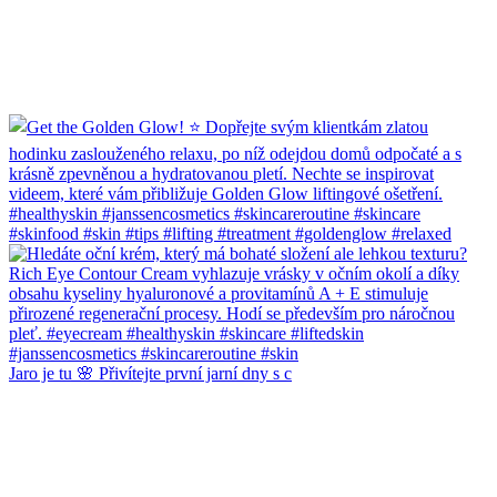
Jaro je tu 🌸 Přivítejte první jarní dny s c