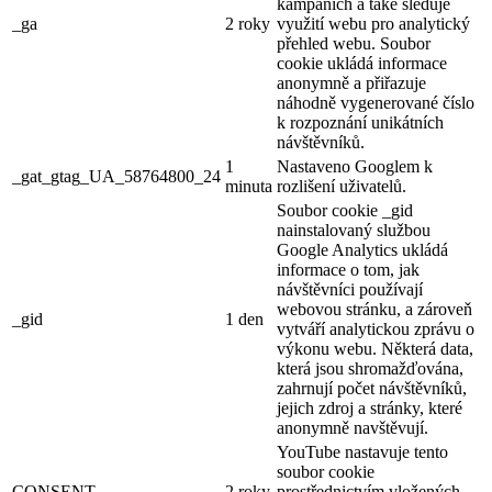
kampaních a také sleduje
_ga
2 roky
využití webu pro analytický
přehled webu. Soubor
cookie ukládá informace
anonymně a přiřazuje
náhodně vygenerované číslo
k rozpoznání unikátních
návštěvníků.
1
Nastaveno Googlem k
_gat_gtag_UA_58764800_24
minuta
rozlišení uživatelů.
Soubor cookie _gid
nainstalovaný službou
Google Analytics ukládá
informace o tom, jak
návštěvníci používají
webovou stránku, a zároveň
_gid
1 den
vytváří analytickou zprávu o
výkonu webu. Některá data,
která jsou shromažďována,
zahrnují počet návštěvníků,
jejich zdroj a stránky, které
anonymně navštěvují.
YouTube nastavuje tento
soubor cookie
CONSENT
2 roky
prostřednictvím vložených