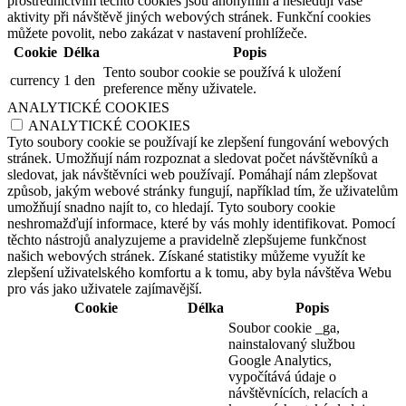
prostřednictvím těchto cookies jsou anonymní a nesledují vaše
aktivity při návštěvě jiných webových stránek. Funkční cookies
můžete povolit, nebo zakázat v nastavení prohlížeče.
Cookie
Délka
Popis
Tento soubor cookie se používá k uložení
currency
1 den
preference měny uživatele.
ANALYTICKÉ COOKIES
ANALYTICKÉ COOKIES
Tyto soubory cookie se používají ke zlepšení fungování webových
stránek. Umožňují nám rozpoznat a sledovat počet návštěvníků a
sledovat, jak návštěvníci web používají. Pomáhají nám zlepšovat
způsob, jakým webové stránky fungují, například tím, že uživatelům
umožňují snadno najít to, co hledají. Tyto soubory cookie
neshromažďují informace, které by vás mohly identifikovat. Pomocí
těchto nástrojů analyzujeme a pravidelně zlepšujeme funkčnost
našich webových stránek. Získané statistiky můžeme využít ke
zlepšení uživatelského komfortu a k tomu, aby byla návštěva Webu
pro vás jako uživatele zajímavější.
Cookie
Délka
Popis
Soubor cookie _ga,
nainstalovaný službou
Google Analytics,
vypočítává údaje o
návštěvnících, relacích a