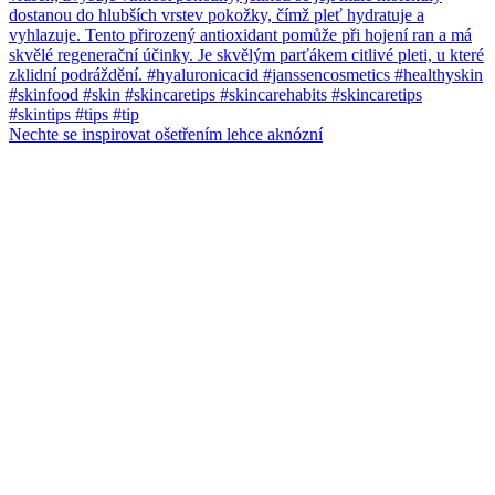
Nechte se inspirovat ošetřením lehce aknózní