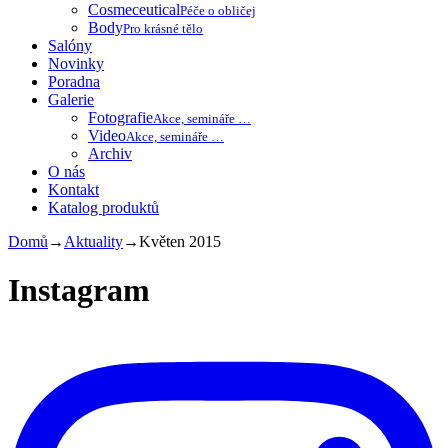
Cosmeceutical
Péče o obličej
Body
Pro krásné tělo
Salóny
Novinky
Poradna
Galerie
Fotografie
Akce, semináře …
Video
Akce, semináře …
Archiv
O nás
Kontakt
Katalog produktů
Domů
→
Aktuality
→
Květen 2015
Instagram