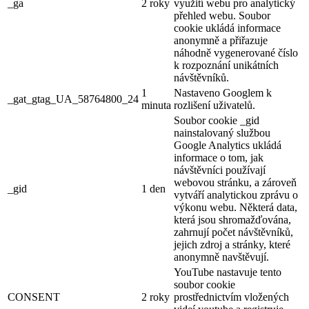
_ga
2 roky
využití webu pro analytický
přehled webu. Soubor
cookie ukládá informace
anonymně a přiřazuje
náhodně vygenerované číslo
k rozpoznání unikátních
návštěvníků.
1
Nastaveno Googlem k
_gat_gtag_UA_58764800_24
minuta
rozlišení uživatelů.
Soubor cookie _gid
nainstalovaný službou
Google Analytics ukládá
informace o tom, jak
návštěvníci používají
webovou stránku, a zároveň
_gid
1 den
vytváří analytickou zprávu o
výkonu webu. Některá data,
která jsou shromažďována,
zahrnují počet návštěvníků,
jejich zdroj a stránky, které
anonymně navštěvují.
YouTube nastavuje tento
soubor cookie
CONSENT
2 roky
prostřednictvím vložených