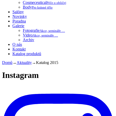
Cosmeceutical
Péče o obličej
Body
Pro krásné tělo
Salóny
Novinky
Poradna
Galerie
Fotografie
Akce, semináře …
Video
Akce, semináře …
Archiv
O nás
Kontakt
Katalog produktů
Domů
→
Aktuality
→
Katalog 2015
Instagram