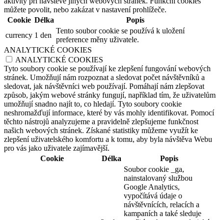
aktivity při návštěvě jiných webových stránek. Funkční cookies
můžete povolit, nebo zakázat v nastavení prohlížeče.
Cookie
Délka
Popis
Tento soubor cookie se používá k uložení
currency
1 den
preference měny uživatele.
ANALYTICKÉ COOKIES
ANALYTICKÉ COOKIES
Tyto soubory cookie se používají ke zlepšení fungování webových
stránek. Umožňují nám rozpoznat a sledovat počet návštěvníků a
sledovat, jak návštěvníci web používají. Pomáhají nám zlepšovat
způsob, jakým webové stránky fungují, například tím, že uživatelům
umožňují snadno najít to, co hledají. Tyto soubory cookie
neshromažďují informace, které by vás mohly identifikovat. Pomocí
těchto nástrojů analyzujeme a pravidelně zlepšujeme funkčnost
našich webových stránek. Získané statistiky můžeme využít ke
zlepšení uživatelského komfortu a k tomu, aby byla návštěva Webu
pro vás jako uživatele zajímavější.
Cookie
Délka
Popis
Soubor cookie _ga,
nainstalovaný službou
Google Analytics,
vypočítává údaje o
návštěvnících, relacích a
kampaních a také sleduje