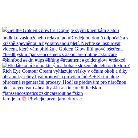
Jaro je tu
Přivítejte první jarní dny s c