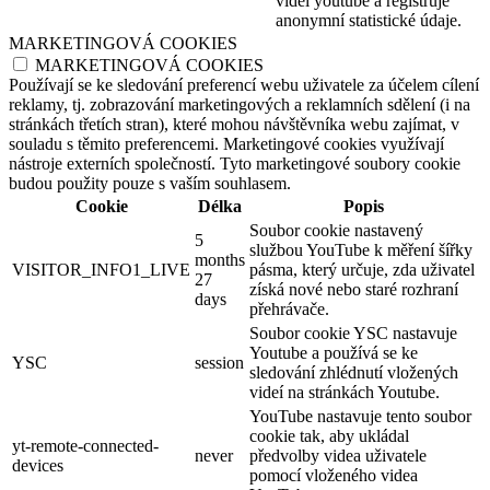
videí youtube a registruje
anonymní statistické údaje.
MARKETINGOVÁ COOKIES
MARKETINGOVÁ COOKIES
Používají se ke sledování preferencí webu uživatele za účelem cílení
reklamy, tj. zobrazování marketingových a reklamních sdělení (i na
stránkách třetích stran), které mohou návštěvníka webu zajímat, v
souladu s těmito preferencemi. Marketingové cookies využívají
nástroje externích společností. Tyto marketingové soubory cookie
budou použity pouze s vaším souhlasem.
Cookie
Délka
Popis
Soubor cookie nastavený
5
službou YouTube k měření šířky
months
VISITOR_INFO1_LIVE
pásma, který určuje, zda uživatel
27
získá nové nebo staré rozhraní
days
přehrávače.
Soubor cookie YSC nastavuje
Youtube a používá se ke
YSC
session
sledování zhlédnutí vložených
videí na stránkách Youtube.
YouTube nastavuje tento soubor
cookie tak, aby ukládal
yt-remote-connected-
never
předvolby videa uživatele
devices
pomocí vloženého videa