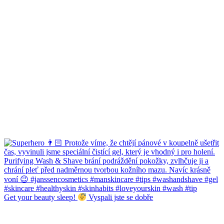
Get your beauty sleep!
Vyspali jste se dobře