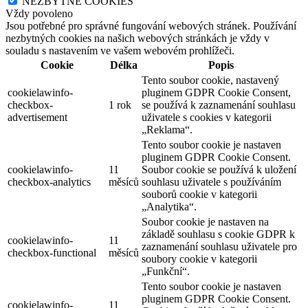
NEZBYTNÉ COOKIES
Vždy povoleno
Jsou potřebné pro správné fungování webových stránek. Používání
nezbytných cookies na našich webových stránkách je vždy v
souladu s nastavením ve vašem webovém prohlížeči.
Cookie
Délka
Popis
Tento soubor cookie, nastavený
cookielawinfo-
pluginem GDPR Cookie Consent,
checkbox-
1 rok
se používá k zaznamenání souhlasu
advertisement
uživatele s cookies v kategorii
„Reklama“.
Tento soubor cookie je nastaven
pluginem GDPR Cookie Consent.
cookielawinfo-
11
Soubor cookie se používá k uložení
checkbox-analytics
měsíců
souhlasu uživatele s používáním
souborů cookie v kategorii
„Analytika“.
Soubor cookie je nastaven na
základě souhlasu s cookie GDPR k
cookielawinfo-
11
zaznamenání souhlasu uživatele pro
checkbox-functional
měsíců
soubory cookie v kategorii
„Funkční“.
Tento soubor cookie je nastaven
pluginem GDPR Cookie Consent.
cookielawinfo-
11