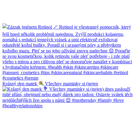
Krásný den matek
Všechny maminky si (nejen