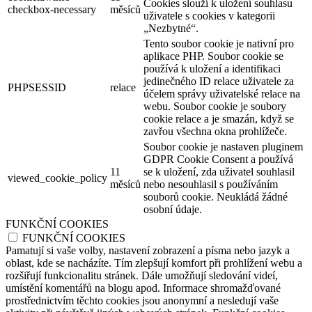
Cookies slouží k uložení souhlasu
checkbox-necessary
měsíců
uživatele s cookies v kategorii
„Nezbytné“.
Tento soubor cookie je nativní pro
aplikace PHP. Soubor cookie se
používá k uložení a identifikaci
jedinečného ID relace uživatele za
PHPSESSID
relace
účelem správy uživatelské relace na
webu. Soubor cookie je soubory
cookie relace a je smazán, když se
zavřou všechna okna prohlížeče.
Soubor cookie je nastaven pluginem
GDPR Cookie Consent a používá
11
se k uložení, zda uživatel souhlasil
viewed_cookie_policy
měsíců
nebo nesouhlasil s používáním
souborů cookie. Neukládá žádné
osobní údaje.
FUNKČNÍ COOKIES
FUNKČNÍ COOKIES
Pamatují si vaše volby, nastavení zobrazení a písma nebo jazyk a
oblast, kde se nacházíte. Tím zlepšují komfort při prohlížení webu a
rozšiřují funkcionalitu stránek. Dále umožňují sledování videí,
umístění komentářů na blogu apod. Informace shromažďované
prostřednictvím těchto cookies jsou anonymní a nesledují vaše