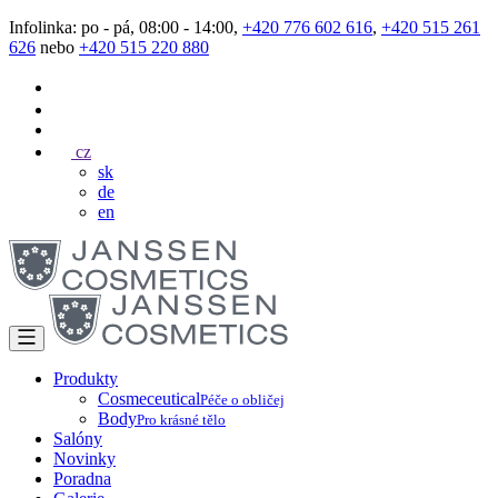
Infolinka: po - pá, 08:00 - 14:00,
+420 776 602 616
,
+420 515 261
626
nebo
+420 515 220 880
cz
sk
de
en
Produkty
Cosmeceutical
Péče o obličej
Body
Pro krásné tělo
Salóny
Novinky
Poradna