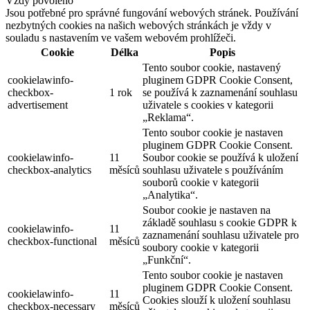
Vždy povoleno
Jsou potřebné pro správné fungování webových stránek. Používání
nezbytných cookies na našich webových stránkách je vždy v
souladu s nastavením ve vašem webovém prohlížeči.
Cookie
Délka
Popis
Tento soubor cookie, nastavený
cookielawinfo-
pluginem GDPR Cookie Consent,
checkbox-
1 rok
se používá k zaznamenání souhlasu
advertisement
uživatele s cookies v kategorii
„Reklama“.
Tento soubor cookie je nastaven
pluginem GDPR Cookie Consent.
cookielawinfo-
11
Soubor cookie se používá k uložení
checkbox-analytics
měsíců
souhlasu uživatele s používáním
souborů cookie v kategorii
„Analytika“.
Soubor cookie je nastaven na
základě souhlasu s cookie GDPR k
cookielawinfo-
11
zaznamenání souhlasu uživatele pro
checkbox-functional
měsíců
soubory cookie v kategorii
„Funkční“.
Tento soubor cookie je nastaven
pluginem GDPR Cookie Consent.
cookielawinfo-
11
Cookies slouží k uložení souhlasu
checkbox-necessary
měsíců