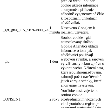
přehled webu. Soubor
cookie ukládá informace
anonymně a přiřazuje
náhodně vygenerované číslo
k rozpoznání unikátních
návštěvníků.
1
Nastaveno Googlem k
_gat_gtag_UA_58764800_24
minuta
rozlišení uživatelů.
Soubor cookie _gid
nainstalovaný službou
Google Analytics ukládá
informace o tom, jak
návštěvníci používají
webovou stránku, a zároveň
_gid
1 den
vytváří analytickou zprávu o
výkonu webu. Některá data,
která jsou shromažďována,
zahrnují počet návštěvníků,
jejich zdroj a stránky, které
anonymně navštěvují.
YouTube nastavuje tento
soubor cookie
CONSENT
2 roky
prostřednictvím vložených
videí youtube a registruje
anonymní statistické údaje.