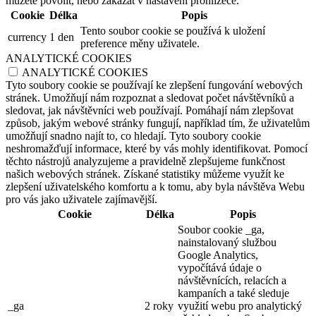
můžete povolit, nebo zakázat v nastavení prohlížeče.
Cookie
Délka
Popis
Tento soubor cookie se používá k uložení
currency
1 den
preference měny uživatele.
ANALYTICKÉ COOKIES
ANALYTICKÉ COOKIES
Tyto soubory cookie se používají ke zlepšení fungování webových
stránek. Umožňují nám rozpoznat a sledovat počet návštěvníků a
sledovat, jak návštěvníci web používají. Pomáhají nám zlepšovat
způsob, jakým webové stránky fungují, například tím, že uživatelům
umožňují snadno najít to, co hledají. Tyto soubory cookie
neshromažďují informace, které by vás mohly identifikovat. Pomocí
těchto nástrojů analyzujeme a pravidelně zlepšujeme funkčnost
našich webových stránek. Získané statistiky můžeme využít ke
zlepšení uživatelského komfortu a k tomu, aby byla návštěva Webu
pro vás jako uživatele zajímavější.
Cookie
Délka
Popis
Soubor cookie _ga,
nainstalovaný službou
Google Analytics,
vypočítává údaje o
návštěvnících, relacích a
kampaních a také sleduje
_ga
2 roky
využití webu pro analytický