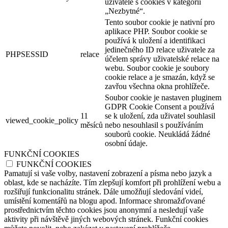
uživatele s cookies v kategorii
„Nezbytné“.
Tento soubor cookie je nativní pro
aplikace PHP. Soubor cookie se
používá k uložení a identifikaci
jedinečného ID relace uživatele za
PHPSESSID
relace
účelem správy uživatelské relace na
webu. Soubor cookie je soubory
cookie relace a je smazán, když se
zavřou všechna okna prohlížeče.
Soubor cookie je nastaven pluginem
GDPR Cookie Consent a používá
11
se k uložení, zda uživatel souhlasil
viewed_cookie_policy
měsíců
nebo nesouhlasil s používáním
souborů cookie. Neukládá žádné
osobní údaje.
FUNKČNÍ COOKIES
FUNKČNÍ COOKIES
Pamatují si vaše volby, nastavení zobrazení a písma nebo jazyk a
oblast, kde se nacházíte. Tím zlepšují komfort při prohlížení webu a
rozšiřují funkcionalitu stránek. Dále umožňují sledování videí,
umístění komentářů na blogu apod. Informace shromažďované
prostřednictvím těchto cookies jsou anonymní a nesledují vaše
aktivity při návštěvě jiných webových stránek. Funkční cookies