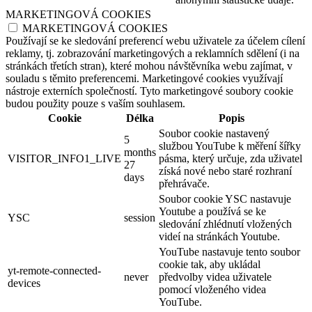
MARKETINGOVÁ COOKIES
MARKETINGOVÁ COOKIES
Používají se ke sledování preferencí webu uživatele za účelem cílení
reklamy, tj. zobrazování marketingových a reklamních sdělení (i na
stránkách třetích stran), které mohou návštěvníka webu zajímat, v
souladu s těmito preferencemi. Marketingové cookies využívají
nástroje externích společností. Tyto marketingové soubory cookie
budou použity pouze s vaším souhlasem.
Cookie
Délka
Popis
Soubor cookie nastavený
5
službou YouTube k měření šířky
months
VISITOR_INFO1_LIVE
pásma, který určuje, zda uživatel
27
získá nové nebo staré rozhraní
days
přehrávače.
Soubor cookie YSC nastavuje
Youtube a používá se ke
YSC
session
sledování zhlédnutí vložených
videí na stránkách Youtube.
YouTube nastavuje tento soubor
cookie tak, aby ukládal
yt-remote-connected-
never
předvolby videa uživatele
devices
pomocí vloženého videa
YouTube.