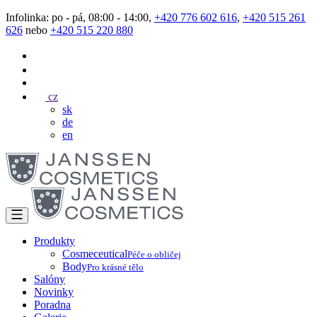
Infolinka: po - pá, 08:00 - 14:00,
+420 776 602 616
,
+420 515 261
626
nebo
+420 515 220 880
cz
sk
de
en
Produkty
Cosmeceutical
Péče o obličej
Body
Pro krásné tělo
Salóny
Novinky
Poradna