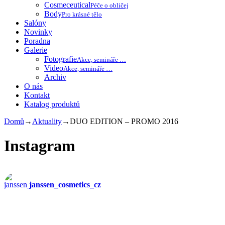
Cosmeceutical
Péče o obličej
Body
Pro krásné tělo
Salóny
Novinky
Poradna
Galerie
Fotografie
Akce, semináře …
Video
Akce, semináře …
Archiv
O nás
Kontakt
Katalog produktů
Domů
→
Aktuality
→
DUO EDITION – PROMO 2016
Instagram
janssen_cosmetics_cz