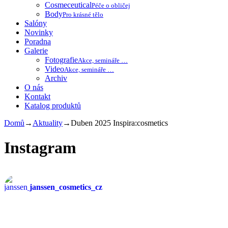
Cosmeceutical
Péče o obličej
Body
Pro krásné tělo
Salóny
Novinky
Poradna
Galerie
Fotografie
Akce, semináře …
Video
Akce, semináře …
Archiv
O nás
Kontakt
Katalog produktů
Domů
→
Aktuality
→
Duben 2025 Inspira:cosmetics
Instagram
janssen_cosmetics_cz