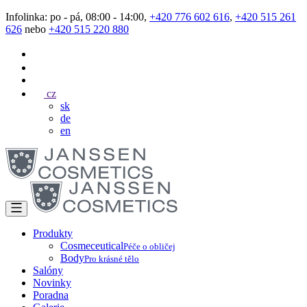
Infolinka: po - pá, 08:00 - 14:00,
+420 776 602 616
,
+420 515 261
626
nebo
+420 515 220 880
cz
sk
de
en
Produkty
Cosmeceutical
Péče o obličej
Body
Pro krásné tělo
Salóny
Novinky
Poradna