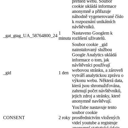
přehled webu. Soubor
cookie ukládá informace
anonymně a přiřazuje
náhodně vygenerované číslo
k rozpoznání unikátních
návštěvníků.
1
Nastaveno Googlem k
_gat_gtag_UA_58764800_24
minuta
rozlišení uživatelů.
Soubor cookie _gid
nainstalovaný službou
Google Analytics ukládá
informace o tom, jak
návštěvníci používají
webovou stránku, a zároveň
_gid
1 den
vytváří analytickou zprávu o
výkonu webu. Některá data,
která jsou shromažďována,
zahrnují počet návštěvníků,
jejich zdroj a stránky, které
anonymně navštěvují.
YouTube nastavuje tento
soubor cookie
CONSENT
2 roky
prostřednictvím vložených
videí youtube a registruje
anonymní statistické údaje.