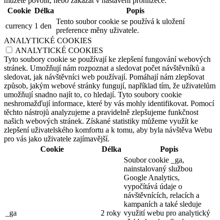
můžete povolit, nebo zakázat v nastavení prohlížeče.
Cookie
Délka
Popis
Tento soubor cookie se používá k uložení
currency
1 den
preference měny uživatele.
ANALYTICKÉ COOKIES
ANALYTICKÉ COOKIES
Tyto soubory cookie se používají ke zlepšení fungování webových
stránek. Umožňují nám rozpoznat a sledovat počet návštěvníků a
sledovat, jak návštěvníci web používají. Pomáhají nám zlepšovat
způsob, jakým webové stránky fungují, například tím, že uživatelům
umožňují snadno najít to, co hledají. Tyto soubory cookie
neshromažďují informace, které by vás mohly identifikovat. Pomocí
těchto nástrojů analyzujeme a pravidelně zlepšujeme funkčnost
našich webových stránek. Získané statistiky můžeme využít ke
zlepšení uživatelského komfortu a k tomu, aby byla návštěva Webu
pro vás jako uživatele zajímavější.
Cookie
Délka
Popis
Soubor cookie _ga,
nainstalovaný službou
Google Analytics,
vypočítává údaje o
návštěvnících, relacích a
kampaních a také sleduje
_ga
2 roky
využití webu pro analytický