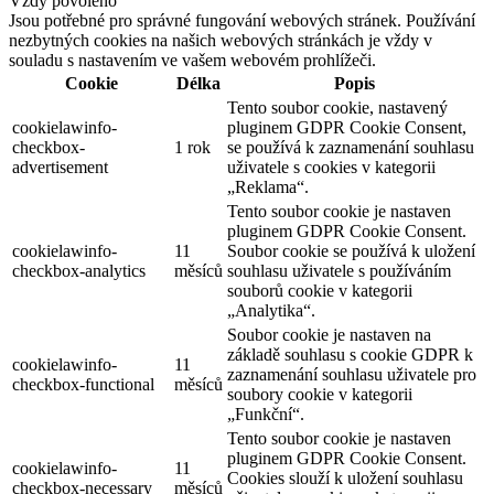
Vždy povoleno
Jsou potřebné pro správné fungování webových stránek. Používání
nezbytných cookies na našich webových stránkách je vždy v
souladu s nastavením ve vašem webovém prohlížeči.
Cookie
Délka
Popis
Tento soubor cookie, nastavený
cookielawinfo-
pluginem GDPR Cookie Consent,
checkbox-
1 rok
se používá k zaznamenání souhlasu
advertisement
uživatele s cookies v kategorii
„Reklama“.
Tento soubor cookie je nastaven
pluginem GDPR Cookie Consent.
cookielawinfo-
11
Soubor cookie se používá k uložení
checkbox-analytics
měsíců
souhlasu uživatele s používáním
souborů cookie v kategorii
„Analytika“.
Soubor cookie je nastaven na
základě souhlasu s cookie GDPR k
cookielawinfo-
11
zaznamenání souhlasu uživatele pro
checkbox-functional
měsíců
soubory cookie v kategorii
„Funkční“.
Tento soubor cookie je nastaven
pluginem GDPR Cookie Consent.
cookielawinfo-
11
Cookies slouží k uložení souhlasu
checkbox-necessary
měsíců