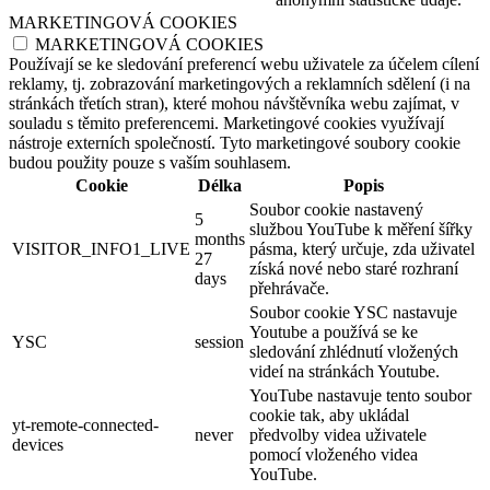
MARKETINGOVÁ COOKIES
MARKETINGOVÁ COOKIES
Používají se ke sledování preferencí webu uživatele za účelem cílení
reklamy, tj. zobrazování marketingových a reklamních sdělení (i na
stránkách třetích stran), které mohou návštěvníka webu zajímat, v
souladu s těmito preferencemi. Marketingové cookies využívají
nástroje externích společností. Tyto marketingové soubory cookie
budou použity pouze s vaším souhlasem.
Cookie
Délka
Popis
Soubor cookie nastavený
5
službou YouTube k měření šířky
months
VISITOR_INFO1_LIVE
pásma, který určuje, zda uživatel
27
získá nové nebo staré rozhraní
days
přehrávače.
Soubor cookie YSC nastavuje
Youtube a používá se ke
YSC
session
sledování zhlédnutí vložených
videí na stránkách Youtube.
YouTube nastavuje tento soubor
cookie tak, aby ukládal
yt-remote-connected-
never
předvolby videa uživatele
devices
pomocí vloženého videa
YouTube.