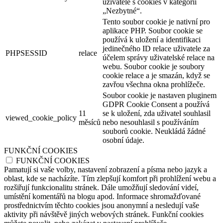
uživatele s cookies v kategorii
„Nezbytné“.
Tento soubor cookie je nativní pro
aplikace PHP. Soubor cookie se
používá k uložení a identifikaci
jedinečného ID relace uživatele za
PHPSESSID
relace
účelem správy uživatelské relace na
webu. Soubor cookie je soubory
cookie relace a je smazán, když se
zavřou všechna okna prohlížeče.
Soubor cookie je nastaven pluginem
GDPR Cookie Consent a používá
11
se k uložení, zda uživatel souhlasil
viewed_cookie_policy
měsíců
nebo nesouhlasil s používáním
souborů cookie. Neukládá žádné
osobní údaje.
FUNKČNÍ COOKIES
FUNKČNÍ COOKIES
Pamatují si vaše volby, nastavení zobrazení a písma nebo jazyk a
oblast, kde se nacházíte. Tím zlepšují komfort při prohlížení webu a
rozšiřují funkcionalitu stránek. Dále umožňují sledování videí,
umístění komentářů na blogu apod. Informace shromažďované
prostřednictvím těchto cookies jsou anonymní a nesledují vaše
aktivity při návštěvě jiných webových stránek. Funkční cookies