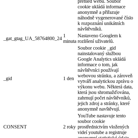
přehled webu. Soubor
cookie ukládá informace
anonymně a přiřazuje
náhodně vygenerované číslo
k rozpoznání unikátních
návštěvníků.
1
Nastaveno Googlem k
_gat_gtag_UA_58764800_24
minuta
rozlišení uživatelů.
Soubor cookie _gid
nainstalovaný službou
Google Analytics ukládá
informace o tom, jak
návštěvníci používají
webovou stránku, a zároveň
_gid
1 den
vytváří analytickou zprávu o
výkonu webu. Některá data,
která jsou shromažďována,
zahrnují počet návštěvníků,
jejich zdroj a stránky, které
anonymně navštěvují.
YouTube nastavuje tento
soubor cookie
CONSENT
2 roky
prostřednictvím vložených
videí youtube a registruje
anonymní statistické údaje.