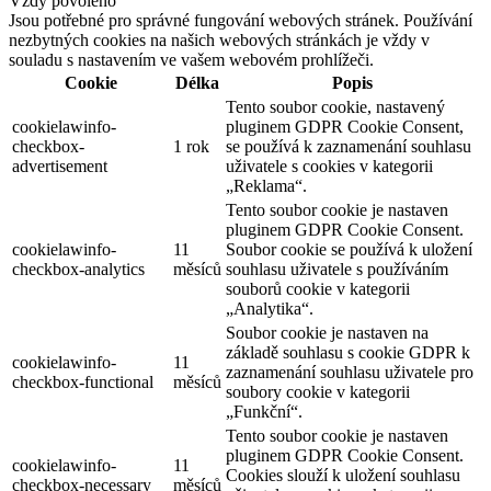
Vždy povoleno
Jsou potřebné pro správné fungování webových stránek. Používání
nezbytných cookies na našich webových stránkách je vždy v
souladu s nastavením ve vašem webovém prohlížeči.
Cookie
Délka
Popis
Tento soubor cookie, nastavený
cookielawinfo-
pluginem GDPR Cookie Consent,
checkbox-
1 rok
se používá k zaznamenání souhlasu
advertisement
uživatele s cookies v kategorii
„Reklama“.
Tento soubor cookie je nastaven
pluginem GDPR Cookie Consent.
cookielawinfo-
11
Soubor cookie se používá k uložení
checkbox-analytics
měsíců
souhlasu uživatele s používáním
souborů cookie v kategorii
„Analytika“.
Soubor cookie je nastaven na
základě souhlasu s cookie GDPR k
cookielawinfo-
11
zaznamenání souhlasu uživatele pro
checkbox-functional
měsíců
soubory cookie v kategorii
„Funkční“.
Tento soubor cookie je nastaven
pluginem GDPR Cookie Consent.
cookielawinfo-
11
Cookies slouží k uložení souhlasu
checkbox-necessary
měsíců