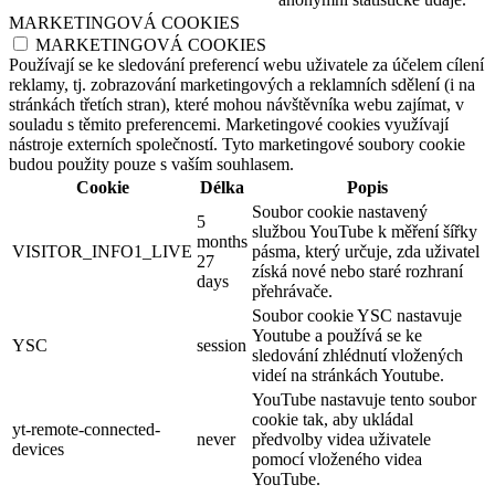
MARKETINGOVÁ COOKIES
MARKETINGOVÁ COOKIES
Používají se ke sledování preferencí webu uživatele za účelem cílení
reklamy, tj. zobrazování marketingových a reklamních sdělení (i na
stránkách třetích stran), které mohou návštěvníka webu zajímat, v
souladu s těmito preferencemi. Marketingové cookies využívají
nástroje externích společností. Tyto marketingové soubory cookie
budou použity pouze s vaším souhlasem.
Cookie
Délka
Popis
Soubor cookie nastavený
5
službou YouTube k měření šířky
months
VISITOR_INFO1_LIVE
pásma, který určuje, zda uživatel
27
získá nové nebo staré rozhraní
days
přehrávače.
Soubor cookie YSC nastavuje
Youtube a používá se ke
YSC
session
sledování zhlédnutí vložených
videí na stránkách Youtube.
YouTube nastavuje tento soubor
cookie tak, aby ukládal
yt-remote-connected-
never
předvolby videa uživatele
devices
pomocí vloženého videa
YouTube.