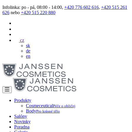
Infolinka: po - pá, 08:00 - 14:00,
+420 776 602 616
,
+420 515 261
626
nebo
+420 515 220 880
cz
sk
de
en
Produkty
Cosmeceutical
Péče o obličej
Body
Pro krásné tělo
Salóny
Novinky
Poradna