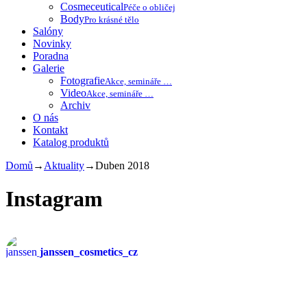
Cosmeceutical
Péče o obličej
Body
Pro krásné tělo
Salóny
Novinky
Poradna
Galerie
Fotografie
Akce, semináře …
Video
Akce, semináře …
Archiv
O nás
Kontakt
Katalog produktů
Domů
→
Aktuality
→
Duben 2018
Instagram
janssen_cosmetics_cz