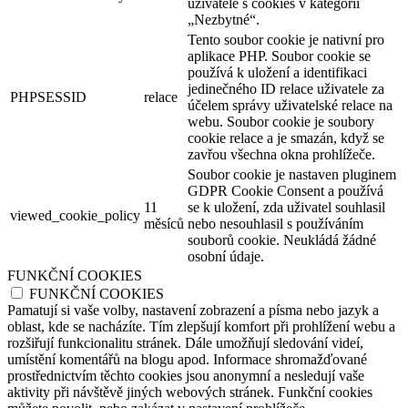
uživatele s cookies v kategorii
„Nezbytné“.
Tento soubor cookie je nativní pro
aplikace PHP. Soubor cookie se
používá k uložení a identifikaci
jedinečného ID relace uživatele za
PHPSESSID
relace
účelem správy uživatelské relace na
webu. Soubor cookie je soubory
cookie relace a je smazán, když se
zavřou všechna okna prohlížeče.
Soubor cookie je nastaven pluginem
GDPR Cookie Consent a používá
11
se k uložení, zda uživatel souhlasil
viewed_cookie_policy
měsíců
nebo nesouhlasil s používáním
souborů cookie. Neukládá žádné
osobní údaje.
FUNKČNÍ COOKIES
FUNKČNÍ COOKIES
Pamatují si vaše volby, nastavení zobrazení a písma nebo jazyk a
oblast, kde se nacházíte. Tím zlepšují komfort při prohlížení webu a
rozšiřují funkcionalitu stránek. Dále umožňují sledování videí,
umístění komentářů na blogu apod. Informace shromažďované
prostřednictvím těchto cookies jsou anonymní a nesledují vaše
aktivity při návštěvě jiných webových stránek. Funkční cookies