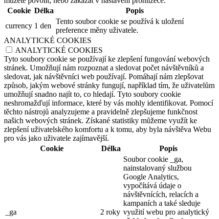
můžete povolit, nebo zakázat v nastavení prohlížeče.
Cookie
Délka
Popis
Tento soubor cookie se používá k uložení
currency
1 den
preference měny uživatele.
ANALYTICKÉ COOKIES
ANALYTICKÉ COOKIES
Tyto soubory cookie se používají ke zlepšení fungování webových
stránek. Umožňují nám rozpoznat a sledovat počet návštěvníků a
sledovat, jak návštěvníci web používají. Pomáhají nám zlepšovat
způsob, jakým webové stránky fungují, například tím, že uživatelům
umožňují snadno najít to, co hledají. Tyto soubory cookie
neshromažďují informace, které by vás mohly identifikovat. Pomocí
těchto nástrojů analyzujeme a pravidelně zlepšujeme funkčnost
našich webových stránek. Získané statistiky můžeme využít ke
zlepšení uživatelského komfortu a k tomu, aby byla návštěva Webu
pro vás jako uživatele zajímavější.
Cookie
Délka
Popis
Soubor cookie _ga,
nainstalovaný službou
Google Analytics,
vypočítává údaje o
návštěvnících, relacích a
kampaních a také sleduje
_ga
2 roky
využití webu pro analytický