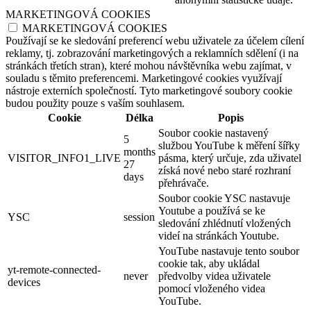
MARKETINGOVÁ COOKIES
MARKETINGOVÁ COOKIES
Používají se ke sledování preferencí webu uživatele za účelem cílení
reklamy, tj. zobrazování marketingových a reklamních sdělení (i na
stránkách třetích stran), které mohou návštěvníka webu zajímat, v
souladu s těmito preferencemi. Marketingové cookies využívají
nástroje externích společností. Tyto marketingové soubory cookie
budou použity pouze s vaším souhlasem.
Cookie
Délka
Popis
Soubor cookie nastavený
5
službou YouTube k měření šířky
months
VISITOR_INFO1_LIVE
pásma, který určuje, zda uživatel
27
získá nové nebo staré rozhraní
days
přehrávače.
Soubor cookie YSC nastavuje
Youtube a používá se ke
YSC
session
sledování zhlédnutí vložených
videí na stránkách Youtube.
YouTube nastavuje tento soubor
cookie tak, aby ukládal
yt-remote-connected-
never
předvolby videa uživatele
devices
pomocí vloženého videa
YouTube.