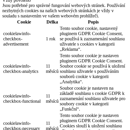
Vždy povoleno
Jsou potřebné pro správné fungování webových stránek. Používání
nezbytných cookies na našich webových stránkách je vždy v
souladu s nastavením ve vašem webovém prohlížeči.
Cookie
Délka
Popis
Tento soubor cookie, nastavený
cookielawinfo-
pluginem GDPR Cookie Consent,
checkbox-
1 rok
se používá k zaznamenání souhlasu
advertisement
uživatele s cookies v kategorii
„Reklama“.
Tento soubor cookie je nastaven
pluginem GDPR Cookie Consent.
cookielawinfo-
11
Soubor cookie se používá k uložení
checkbox-analytics
měsíců
souhlasu uživatele s používáním
souborů cookie v kategorii
„Analytika“.
Soubor cookie je nastaven na
základě souhlasu s cookie GDPR k
cookielawinfo-
11
zaznamenání souhlasu uživatele pro
checkbox-functional
měsíců
soubory cookie v kategorii
„Funkční“.
Tento soubor cookie je nastaven
pluginem GDPR Cookie Consent.
cookielawinfo-
11
Cookies slouží k uložení souhlasu
checkbox-necessary
měsíců