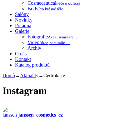
Cosmeceutical
Péče o obličej
Body
Pro krásné tělo
Salóny
Novinky
Poradna
Galerie
Fotografie
Akce, semináře …
Video
Akce, semináře …
Archiv
O nás
Kontakt
Katalog produktů
Domů
→
Aktuality
→
Certifikace
Instagram
janssen_cosmetics_cz