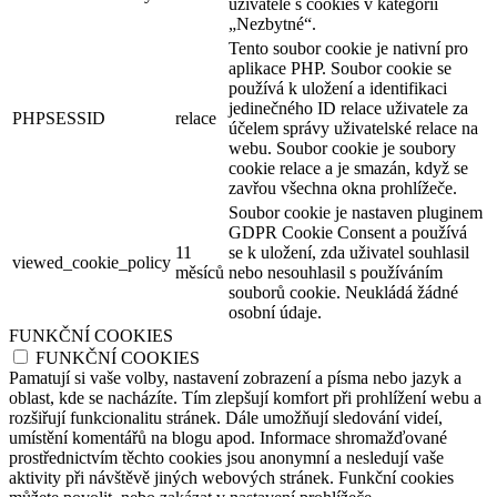
uživatele s cookies v kategorii
„Nezbytné“.
Tento soubor cookie je nativní pro
aplikace PHP. Soubor cookie se
používá k uložení a identifikaci
jedinečného ID relace uživatele za
PHPSESSID
relace
účelem správy uživatelské relace na
webu. Soubor cookie je soubory
cookie relace a je smazán, když se
zavřou všechna okna prohlížeče.
Soubor cookie je nastaven pluginem
GDPR Cookie Consent a používá
11
se k uložení, zda uživatel souhlasil
viewed_cookie_policy
měsíců
nebo nesouhlasil s používáním
souborů cookie. Neukládá žádné
osobní údaje.
FUNKČNÍ COOKIES
FUNKČNÍ COOKIES
Pamatují si vaše volby, nastavení zobrazení a písma nebo jazyk a
oblast, kde se nacházíte. Tím zlepšují komfort při prohlížení webu a
rozšiřují funkcionalitu stránek. Dále umožňují sledování videí,
umístění komentářů na blogu apod. Informace shromažďované
prostřednictvím těchto cookies jsou anonymní a nesledují vaše
aktivity při návštěvě jiných webových stránek. Funkční cookies