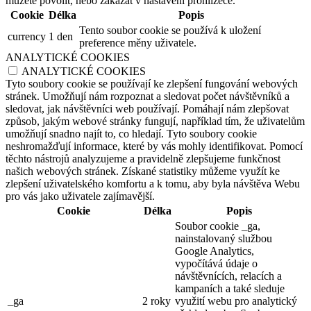
můžete povolit, nebo zakázat v nastavení prohlížeče.
Cookie
Délka
Popis
Tento soubor cookie se používá k uložení
currency
1 den
preference měny uživatele.
ANALYTICKÉ COOKIES
ANALYTICKÉ COOKIES
Tyto soubory cookie se používají ke zlepšení fungování webových
stránek. Umožňují nám rozpoznat a sledovat počet návštěvníků a
sledovat, jak návštěvníci web používají. Pomáhají nám zlepšovat
způsob, jakým webové stránky fungují, například tím, že uživatelům
umožňují snadno najít to, co hledají. Tyto soubory cookie
neshromažďují informace, které by vás mohly identifikovat. Pomocí
těchto nástrojů analyzujeme a pravidelně zlepšujeme funkčnost
našich webových stránek. Získané statistiky můžeme využít ke
zlepšení uživatelského komfortu a k tomu, aby byla návštěva Webu
pro vás jako uživatele zajímavější.
Cookie
Délka
Popis
Soubor cookie _ga,
nainstalovaný službou
Google Analytics,
vypočítává údaje o
návštěvnících, relacích a
kampaních a také sleduje
_ga
2 roky
využití webu pro analytický