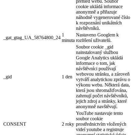
přehled webu. Soubor
cookie ukládá informace
anonymně a přiřazuje
náhodně vygenerované číslo
k rozpoznání unikátních
návštěvníků.
1
Nastaveno Googlem k
_gat_gtag_UA_58764800_24
minuta
rozlišení uživatelů.
Soubor cookie _gid
nainstalovaný službou
Google Analytics ukládá
informace o tom, jak
návštěvníci používají
webovou stránku, a zároveň
_gid
1 den
vytváří analytickou zprávu o
výkonu webu. Některá data,
která jsou shromažďována,
zahrnují počet návštěvníků,
jejich zdroj a stránky, které
anonymně navštěvují.
YouTube nastavuje tento
soubor cookie
CONSENT
2 roky
prostřednictvím vložených
videí youtube a registruje
anonymní statistické údaje.