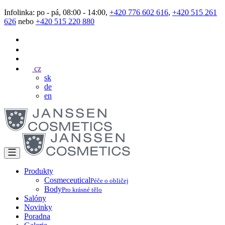
Infolinka: po - pá, 08:00 - 14:00,
+420 776 602 616
,
+420 515 261
626
nebo
+420 515 220 880
cz
sk
de
en
Produkty
Cosmeceutical
Péče o obličej
Body
Pro krásné tělo
Salóny
Novinky
Poradna