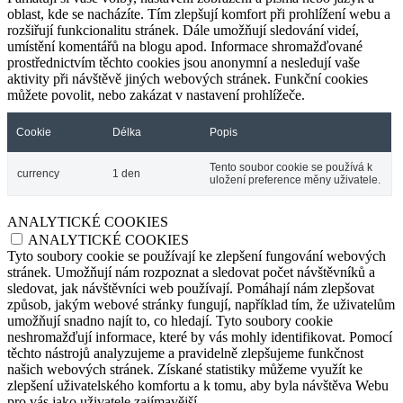
oblast, kde se nacházíte. Tím zlepšují komfort při prohlížení webu a
rozšiřují funkcionalitu stránek. Dále umožňují sledování videí,
umístění komentářů na blogu apod. Informace shromažďované
prostřednictvím těchto cookies jsou anonymní a nesledují vaše
aktivity při návštěvě jiných webových stránek. Funkční cookies
můžete povolit, nebo zakázat v nastavení prohlížeče.
Cookie
Délka
Popis
Tento soubor cookie se používá k
currency
1 den
uložení preference měny uživatele.
ANALYTICKÉ COOKIES
ANALYTICKÉ COOKIES
Tyto soubory cookie se používají ke zlepšení fungování webových
stránek. Umožňují nám rozpoznat a sledovat počet návštěvníků a
sledovat, jak návštěvníci web používají. Pomáhají nám zlepšovat
způsob, jakým webové stránky fungují, například tím, že uživatelům
umožňují snadno najít to, co hledají. Tyto soubory cookie
neshromažďují informace, které by vás mohly identifikovat. Pomocí
těchto nástrojů analyzujeme a pravidelně zlepšujeme funkčnost
našich webových stránek. Získané statistiky můžeme využít ke
zlepšení uživatelského komfortu a k tomu, aby byla návštěva Webu
pro vás jako uživatele zajímavější.