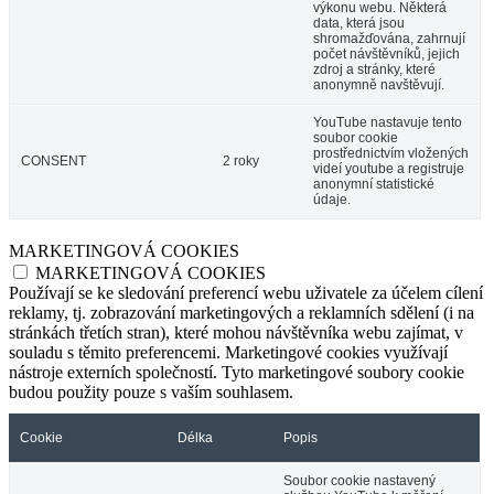
výkonu webu. Některá
data, která jsou
shromažďována, zahrnují
počet návštěvníků, jejich
zdroj a stránky, které
anonymně navštěvují.
YouTube nastavuje tento
soubor cookie
prostřednictvím vložených
CONSENT
2 roky
videí youtube a registruje
anonymní statistické
údaje.
MARKETINGOVÁ COOKIES
MARKETINGOVÁ COOKIES
Používají se ke sledování preferencí webu uživatele za účelem cílení
reklamy, tj. zobrazování marketingových a reklamních sdělení (i na
stránkách třetích stran), které mohou návštěvníka webu zajímat, v
souladu s těmito preferencemi. Marketingové cookies využívají
nástroje externích společností. Tyto marketingové soubory cookie
budou použity pouze s vaším souhlasem.
Cookie
Délka
Popis
Soubor cookie nastavený