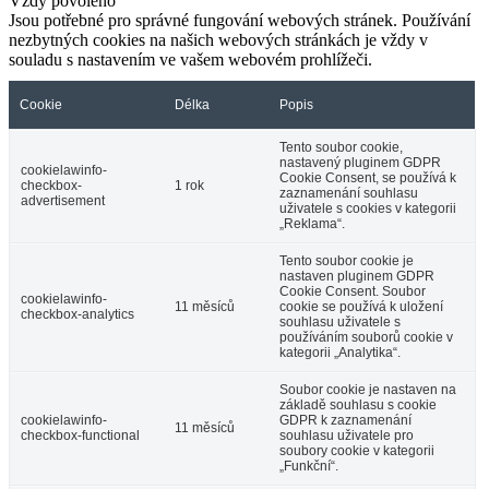
Vždy povoleno
Jsou potřebné pro správné fungování webových stránek. Používání
nezbytných cookies na našich webových stránkách je vždy v
souladu s nastavením ve vašem webovém prohlížeči.
Cookie
Délka
Popis
Tento soubor cookie,
nastavený pluginem GDPR
cookielawinfo-
Cookie Consent, se používá k
checkbox-
1 rok
zaznamenání souhlasu
advertisement
uživatele s cookies v kategorii
„Reklama“.
Tento soubor cookie je
nastaven pluginem GDPR
Cookie Consent. Soubor
cookielawinfo-
11 měsíců
cookie se používá k uložení
checkbox-analytics
souhlasu uživatele s
používáním souborů cookie v
kategorii „Analytika“.
Soubor cookie je nastaven na
základě souhlasu s cookie
cookielawinfo-
GDPR k zaznamenání
11 měsíců
checkbox-functional
souhlasu uživatele pro
soubory cookie v kategorii
„Funkční“.