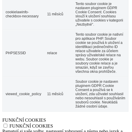
Tento soubor cookie je
nastaven pluginem GDPR
cookielawinfo-
Cookie Consent. Cookies
11 měsíců
checkbox-necessary
slouží k uložení souhlasu
uživatele s cookies v kategorii
„Nezbytné“.
Tento soubor cookie je nativní
pro aplikace PHP. Soubor
cookie se používá k uložení a
identifikaci jedinečného ID
relace uživatele za účelem
PHPSESSID
relace
správy uživatelské relace na
webu. Soubor cookie je
soubory cookie relace a je
smazán, když se zavřou
všechna okna prohlížeče.
Soubor cookie je nastaven
pluginem GDPR Cookie
Consent a používá se k
viewed_cookie_policy
11 měsíců
uložení, zda uživatel souhlasil
nebo nesouhlasil s používáním
souborů cookie. Neukládá
žádné osobní údaje.
FUNKČNÍ COOKIES
FUNKČNÍ COOKIES
Pamatují si vaše volby, nastavení zobrazení a písma nebo jazyk a