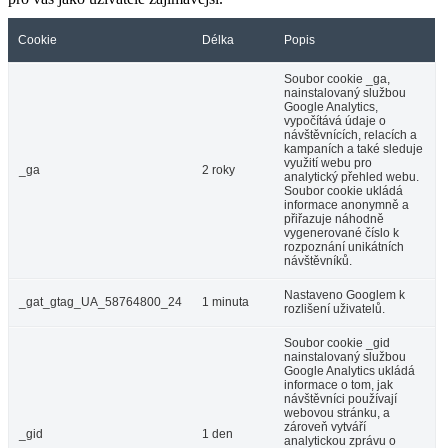
Cookie
Délka
Popis
Soubor cookie _ga,
nainstalovaný službou
Google Analytics,
vypočítává údaje o
návštěvnících, relacích a
kampaních a také sleduje
využití webu pro
_ga
2 roky
analytický přehled webu.
Soubor cookie ukládá
informace anonymně a
přiřazuje náhodně
vygenerované číslo k
rozpoznání unikátních
návštěvníků.
Nastaveno Googlem k
_gat_gtag_UA_58764800_24
1 minuta
rozlišení uživatelů.
Soubor cookie _gid
nainstalovaný službou
Google Analytics ukládá
informace o tom, jak
návštěvníci používají
webovou stránku, a
zároveň vytváří
_gid
1 den
analytickou zprávu o