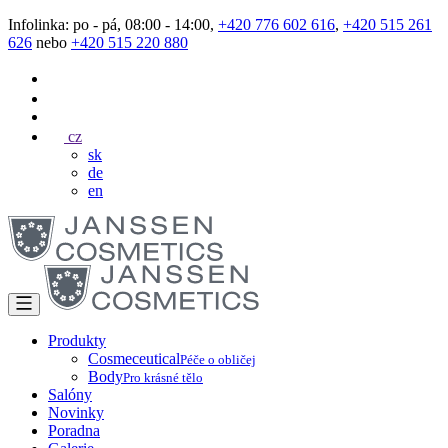
Infolinka: po - pá, 08:00 - 14:00,
+420 776 602 616
,
+420 515 261
626
nebo
+420 515 220 880
cz
sk
de
en
Produkty
Cosmeceutical
Péče o obličej
Body
Pro krásné tělo
Salóny
Novinky
Poradna