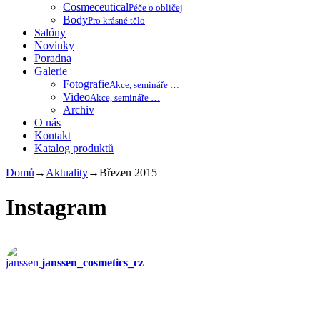
Cosmeceutical
Péče o obličej
Body
Pro krásné tělo
Salóny
Novinky
Poradna
Galerie
Fotografie
Akce, semináře …
Video
Akce, semináře …
Archiv
O nás
Kontakt
Katalog produktů
Domů
→
Aktuality
→
Březen 2015
Instagram
janssen_cosmetics_cz