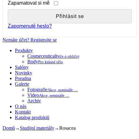
Zapamatovat si mě
Zapomenuté heslo?
Nemáte účet? Registrujte se
Produkty
Cosmeceutical
Péče o obličej
Body
Pro krásné tělo
Salóny
Novinky
Poradna
Galerie
Fotografie
Akce, semináře …
Video
Akce, semináře …
Archiv
O nás
Kontakt
Katalog produktů
Domů
→
Studijní materiály
→
Rosacea