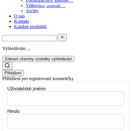
Fotografie
Akce, semináře …
Video
Akce, semináře …
Archiv
O nás
Kontakt
Katalog produktů
Vyhledávám ...
Zobrazit všechny výsledky vyhledávání
Přihlášení
Přihlášení pro registrované kosmetičky
Uživatelské jméno
Heslo