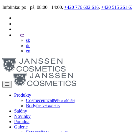
Infolinka: po - pá, 08:00 - 14:00,
+420 776 602 616
,
+420 515 261 6
cz
sk
de
en
Produkty
Cosmeceutical
Péče o obličej
Body
Pro krásné tělo
Salóny
Novinky
Poradna
Galerie