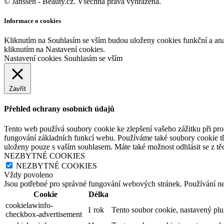
© Janssen - Beauty.cz. Všechna práva vyhrazena.
Informace o cookies
Kliknutím na Souhlasím se vším budou uloženy cookies funkční a an
kliknutím na Nastavení cookies.
Nastavení cookies
Souhlasím se vším
Zavřít
Přehled ochrany osobních údajů
Tento web používá soubory cookie ke zlepšení vašeho zážitku při pro
fungování základních funkcí webu. Používáme také soubory cookie tř
uloženy pouze s vaším souhlasem. Máte také možnost odhlásit se z těc
NEZBYTNÉ COOKIES
NEZBYTNÉ COOKIES
Vždy povoleno
Jsou potřebné pro správné fungování webových stránek. Používání n
Cookie
Délka
cookielawinfo-
1 rok
Tento soubor cookie, nastavený pl
checkbox-advertisement