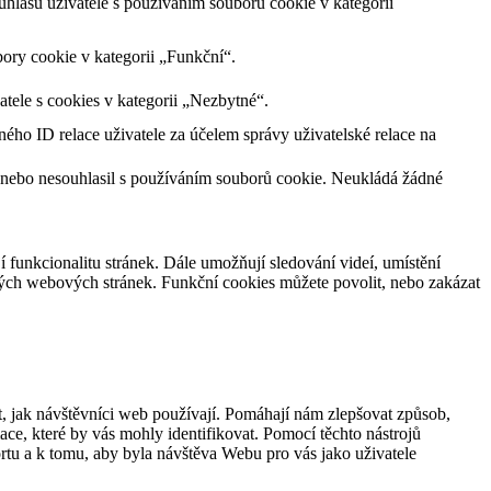
lasu uživatele s používáním souborů cookie v kategorii
ory cookie v kategorii „Funkční“.
tele s cookies v kategorii „Nezbytné“.
ného ID relace uživatele za účelem správy uživatelské relace na
 nebo nesouhlasil s používáním souborů cookie. Neukládá žádné
jí funkcionalitu stránek. Dále umožňují sledování videí, umístění
ných webových stránek. Funkční cookies můžete povolit, nebo zakázat
, jak návštěvníci web používají. Pomáhají nám zlepšovat způsob,
ce, které by vás mohly identifikovat. Pomocí těchto nástrojů
rtu a k tomu, aby byla návštěva Webu pro vás jako uživatele