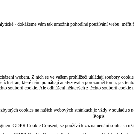
alytické - dokážeme vám tak umožnit pohodlné používání webu, měřit 
cházení webem. Z nich se ve vašem prohlížeči ukládají soubory cookie,
etích stran, které nám pomáhají analyzovat a porozumět tomu, jak ten
hto souborů cookie. Ale odhlášení některých z těchto souborů cookie mů
ezbytných cookies na našich webových stránkách je vždy v souladu s 
Popis
uginem GDPR Cookie Consent, se používá k zaznamenání souhlasu uživa