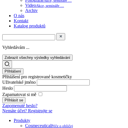
Fotografie
Akce, semináře …
Video
Akce, semináře …
Archiv
O nás
Kontakt
Katalog produktů
Vyhledávám ...
Zobrazit všechny výsledky vyhledávání
Přihlášení
Přihlášení pro registrované kosmetičky
Uživatelské jméno
Heslo
Zapamatovat si mě
Zapomenuté heslo?
Nemáte účet? Registrujte se
Produkty
Cosmeceutical
Péče o obličej