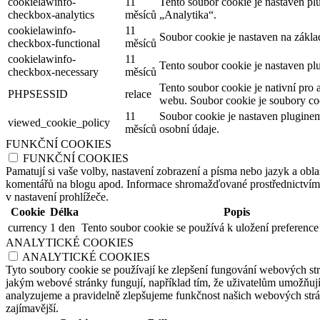
cookielawinfo-
11
Tento soubor cookie je nastaven p
checkbox-analytics
měsíců
„Analytika“.
cookielawinfo-
11
Soubor cookie je nastaven na zákl
checkbox-functional
měsíců
cookielawinfo-
11
Tento soubor cookie je nastaven pl
checkbox-necessary
měsíců
Tento soubor cookie je nativní pro 
PHPSESSID
relace
webu. Soubor cookie je soubory coo
11
Soubor cookie je nastaven plugine
viewed_cookie_policy
měsíců
osobní údaje.
FUNKČNÍ COOKIES
FUNKČNÍ COOKIES
Pamatují si vaše volby, nastavení zobrazení a písma nebo jazyk a oblas
komentářů na blogu apod. Informace shromažďované prostřednictvím tě
v nastavení prohlížeče.
Cookie
Délka
Popis
currency
1 den
Tento soubor cookie se používá k uložení preference
ANALYTICKÉ COOKIES
ANALYTICKÉ COOKIES
Tyto soubory cookie se používají ke zlepšení fungování webových str
jakým webové stránky fungují, například tím, že uživatelům umožňují 
analyzujeme a pravidelně zlepšujeme funkčnost našich webových strán
zajímavější.