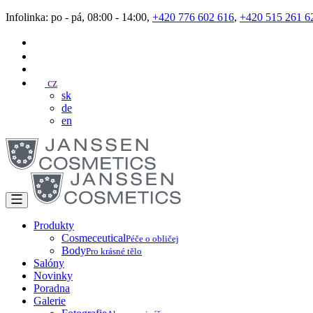
Infolinka: po - pá, 08:00 - 14:00,
+420 776 602 616
,
+420 515 261 6
cz
sk
de
en
Produkty
Cosmeceutical
Péče o obličej
Body
Pro krásné tělo
Salóny
Novinky
Poradna
Galerie