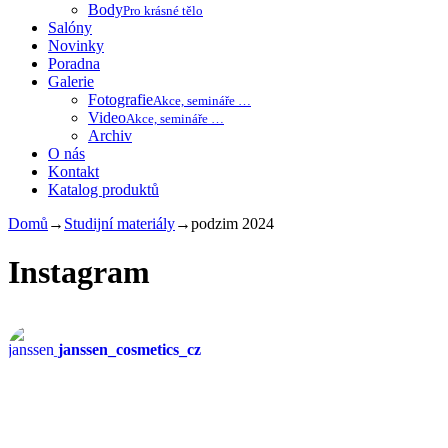
Body
Pro krásné tělo
Salóny
Novinky
Poradna
Galerie
Fotografie
Akce, semináře …
Video
Akce, semináře …
Archiv
O nás
Kontakt
Katalog produktů
Domů
→
Studijní materiály
→
podzim 2024
Instagram
janssen_cosmetics_cz