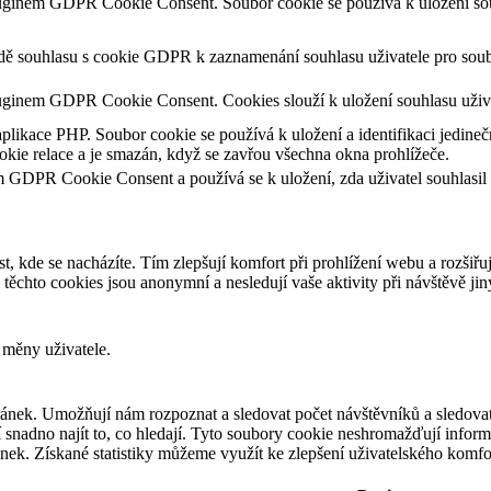
luginem GDPR Cookie Consent. Soubor cookie se používá k uložení souh
adě souhlasu s cookie GDPR k zaznamenání souhlasu uživatele pro soub
uginem GDPR Cookie Consent. Cookies slouží k uložení souhlasu uživa
aplikace PHP. Soubor cookie se používá k uložení a identifikaci jedineč
kie relace a je smazán, když se zavřou všechna okna prohlížeče.
m GDPR Cookie Consent a používá se k uložení, zda uživatel souhlasil
t, kde se nacházíte. Tím zlepšují komfort při prohlížení webu a rozšiřu
chto cookies jsou anonymní a nesledují vaše aktivity při návštěvě ji
 měny uživatele.
ánek. Umožňují nám rozpoznat a sledovat počet návštěvníků a sledovat
snadno najít to, co hledají. Tyto soubory cookie neshromažďují informa
ek. Získané statistiky můžeme využít ke zlepšení uživatelského komfo